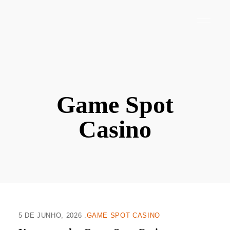
Game Spot
Casino
5 DE JUNHO, 2026
GAME SPOT CASINO