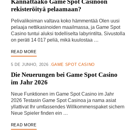
Kannattaako Game Spot Casinoon
rekisteröityä pelaamaan?
Pelivalikoiman valtava koko hämmentää Olen uusi
pelaaja nettikasinoiden maailmassa, ja Game Spot
Casino tuntui aluksi todelliselta labyrintilta. Sivustolla
on peräti 14 017 peliä, mikä kuulostaa …
READ MORE
5 DE JUNHO, 2026
GAME SPOT CASINO
Die Neuerungen bei Game Spot Casino
im Jahr 2026
Neue Funktionen im Game Spot Casino im Jahr
2026 Testasin Game Spot Casinoa ja nama asiat
yllattivat Ihr umfassendes Willkommenspaket sichern
Neue Spieler finden ein …
READ MORE