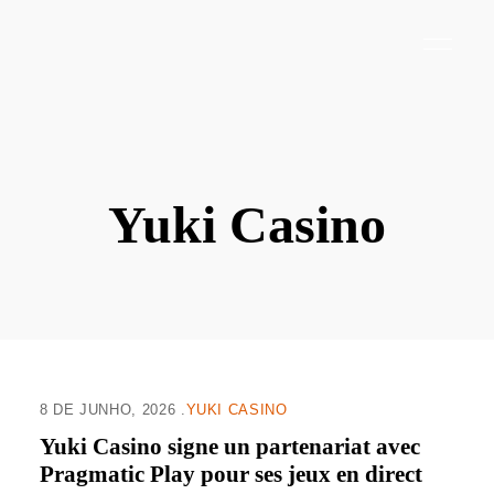
Yuki Casino
8 DE JUNHO, 2026
YUKI CASINO
Yuki Casino signe un partenariat avec
Pragmatic Play pour ses jeux en direct