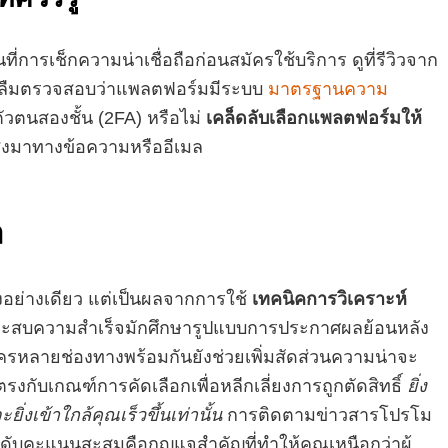
่การเช็กความน่าเชื่อถือก่อนสมัครใช้บริการ ดูที่รีวิวจาก
ย่าลืมตรวจสอบว่าแพลตฟอร์มมีระบบ
มาตรฐานความ
ัวตนสองชั้น (2FA) หรือไม่
เคล็ดลับเลือกแพลตฟอร์มให้
ส่งมาทางข้อความหรืออีเมล
ล
ยงอย่างเดียว แต่เป็นผลจากการใช้
เทคนิคการวิเคราะห์
้ที่ประสบความสำเร็จมักศึกษารูปแบบการประกาศผลย้อนหลัง
ารสมัครหลายช่องทางพร้อมกันยังช่วยเพิ่มสัดส่วนความน่าจะ
รงกับเกณฑ์การคัดเลือกเพื่อหลีกเลี่ยงการถูกตัดสิทธิ์
ยิ่ง
่งเข้าใกล้คุณเร็วขึ้นเท่านั้น
การติดตามข่าวสารโปรโม
ะดับคะแนนสะสมคือกุญแจสำคัญที่ทำให้คุณเหนือกว่าผู้