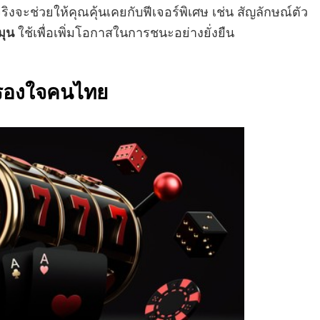
ะช่วยให้คุณคุ้นเคยกับฟีเจอร์พิเศษ เช่น สัญลักษณ์ตัว
มุน
ใช้เพื่อเพิ่มโอกาสในการชนะอย่างยั่งยืน
ครองใจคนไทย