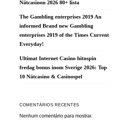
Nätcasinon 2026 80+ lista
The Gambling enterprises 2019 An
informed Brand new Gambling
enterprises 2019 of the Times Current
Everyday!
Ultimat Internet Casino hitnspin
fredag bonus inom Sverige 2026: Top
10 Nätcasino & Casinospel
COMENTÁRIOS RECENTES
Nenhum comentário para mostrar.