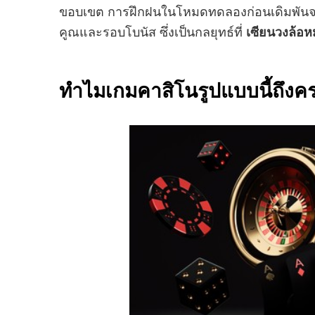
ขอบเขต การฝึกฝนในโหมดทดลองก่อนเดิมพันจริงจ
คูณและรอบโบนัส ซึ่งเป็นกลยุทธ์ที่
เซียนวงล้อห
ทำไมเกมคาสิโนรูปแบบนี้ถึง