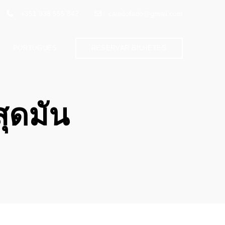
+351 938 555 842
caisdofado@gmail.com
PORTUGUÊS
RESERVAR BILHETES
ุดมัน