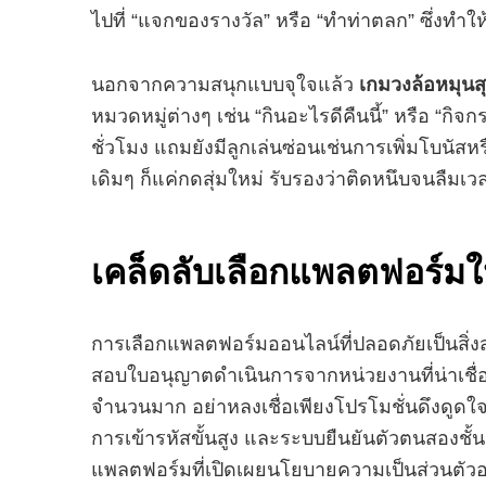
ไปที่ “แจกของรางวัล” หรือ “ทำท่าตลก” ซึ่งทำให
นอกจากความสนุกแบบจุใจแล้ว
เกมวงล้อหมุนส
หมวดหมู่ต่างๆ เช่น “กินอะไรดีคืนนี้” หรือ “กิจ
ชั่วโมง แถมยังมีลูกเล่นซ่อนเช่นการเพิ่มโบนัสหรื
เดิมๆ ก็แค่กดสุ่มใหม่ รับรองว่าติดหนึบจนลืมเ
เคล็ดลับเลือกแพลตฟอร์มใ
การเลือกแพลตฟอร์มออนไลน์ที่ปลอดภัยเป็นสิ่ง
สอบใบอนุญาตดำเนินการจากหน่วยงานที่น่าเชื่อ
จำนวนมาก อย่าหลงเชื่อเพียงโปรโมชั่นดึงดูดใจ 
การเข้ารหัสขั้นสูง และระบบยืนยันตัวตนสองชั้น 
แพลตฟอร์มที่เปิดเผยนโยบายความเป็นส่วนตัวอย