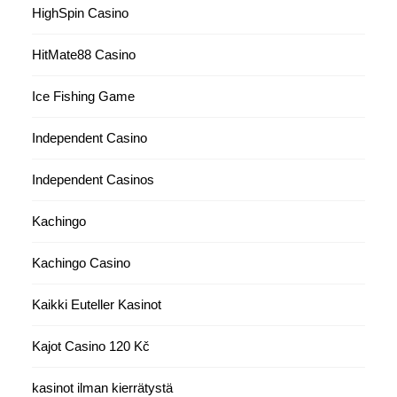
HighSpin Casino
HitMate88 Casino
Ice Fishing Game
Independent Casino
Independent Casinos
Kachingo
Kachingo Casino
Kaikki Euteller Kasinot
Kajot Casino 120 Kč
kasinot ilman kierrätystä