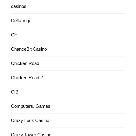
casinos
Celta Vigo
CH
ChanceBit Casino
Chicken Road
Chicken Road 2
CIB
Computers, Games
Crazy Luck Casino
Crazy Tower Сasino