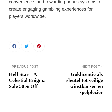
convenience, and rewarding bonus systems to
create engaging gambling experiences for
players worldwide.
PREVIOUS POST
NEXT POST
Hell Star – A
Goklicentie als
Celestial Enigma
sleutel tot veilige
Sale 50% Off
winstkansen en
spelplezier