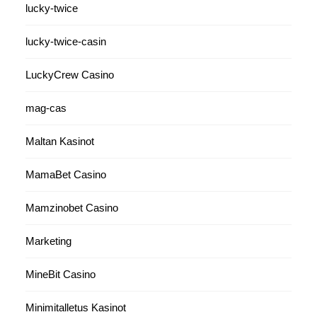
lucky-twice
lucky-twice-casin
LuckyCrew Casino
mag-cas
Maltan Kasinot
MamaBet Casino
Mamzinobet Casino
Marketing
MineBit Casino
Minimitalletus Kasinot