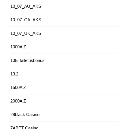
10_07_AU_AKS
10_07_CA_AKS
10_07_UK_AKS
1000A Z
10E Talletusbonus
13.2
1500A Z
2000A Z
29black Casino
7ABET Casino