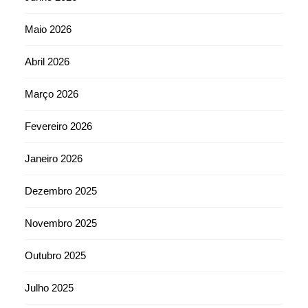
Maio 2026
Abril 2026
Março 2026
Fevereiro 2026
Janeiro 2026
Dezembro 2025
Novembro 2025
Outubro 2025
Julho 2025