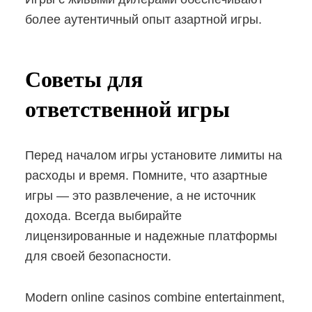
более аутентичный опыт азартной игры.
Советы для
ответственной игры
Перед началом игры установите лимиты на
расходы и время. Помните, что азартные
игры — это развлечение, а не источник
дохода. Всегда выбирайте
лицензированные и надежные платформы
для своей безопасности.
Modern online casinos combine entertainment,