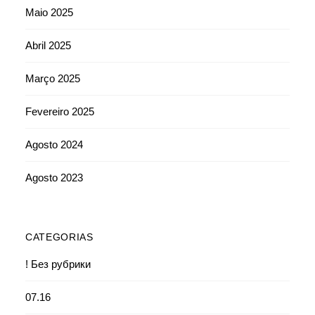
Maio 2025
Abril 2025
Março 2025
Fevereiro 2025
Agosto 2024
Agosto 2023
CATEGORIAS
! Без рубрики
07.16