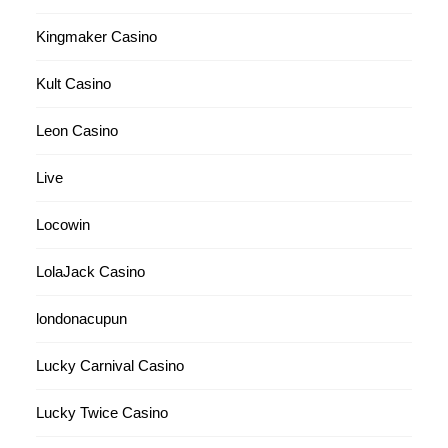
Kingmaker Casino
Kult Casino
Leon Casino
Live
Locowin
LolaJack Casino
londonacupun
Lucky Carnival Casino
Lucky Twice Casino