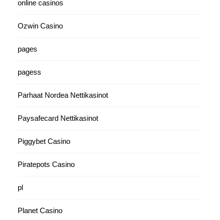
online casinos
Ozwin Casino
pages
pagess
Parhaat Nordea Nettikasinot
Paysafecard Nettikasinot
Piggybet Casino
Piratepots Casino
pl
Planet Casino