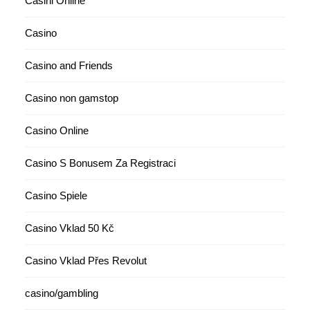
Casini Online
Casino
Casino and Friends
Casino non gamstop
Casino Online
Casino S Bonusem Za Registraci
Casino Spiele
Casino Vklad 50 Kč
Casino Vklad Přes Revolut
casino/gambling