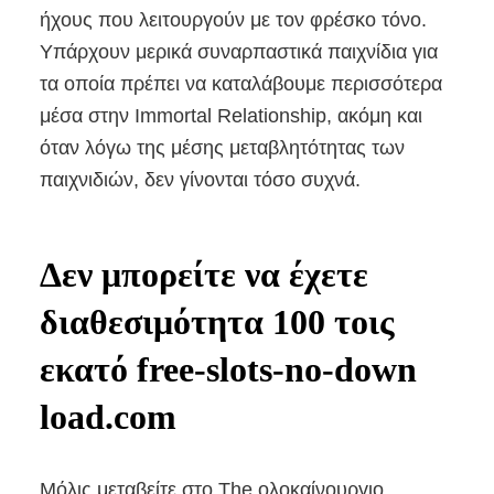
ήχους που λειτουργούν με τον φρέσκο ​​τόνο.
Υπάρχουν μερικά συναρπαστικά παιχνίδια για
τα οποία πρέπει να καταλάβουμε περισσότερα
μέσα στην Immortal Relationship, ακόμη και
όταν λόγω της μέσης μεταβλητότητας των
παιχνιδιών, δεν γίνονται τόσο συχνά.
Δεν μπορείτε να έχετε
διαθεσιμότητα 100 τοις
εκατό free-slots-no-down
load.com
Μόλις μεταβείτε στο The ολοκαίνουργιο