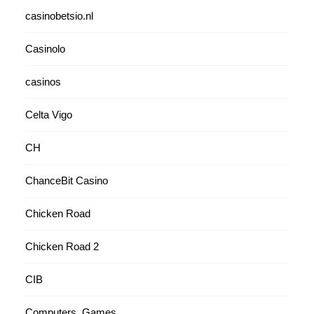
casinobetsio.nl
Casinolo
casinos
Celta Vigo
CH
ChanceBit Casino
Chicken Road
Chicken Road 2
CIB
Computers, Games