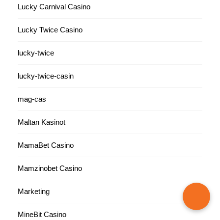
Lucky Carnival Casino
Lucky Twice Casino
lucky-twice
lucky-twice-casin
mag-cas
Maltan Kasinot
MamaBet Casino
Mamzinobet Casino
Marketing
MineBit Casino