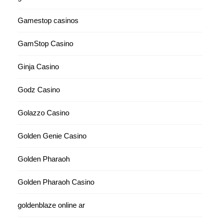
Gamestop casinos
GamStop Casino
Ginja Casino
Godz Casino
Golazzo Casino
Golden Genie Casino
Golden Pharaoh
Golden Pharaoh Casino
goldenblaze online ar