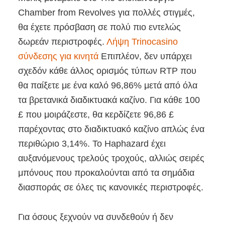
Chamber from Revolves για πολλές στιγμές,
θα έχετε πρόσβαση σε πολύ πιο εντελώς
δωρεάν περιστροφές.
Λήψη Trinocasino
σύνδεσης για κινητά
Επιπλέον, δεν υπάρχει
σχεδόν κάθε άλλος ορισμός τύπων RTP που
θα παίξετε με ένα καλό 96,86% μετά από όλα
τα βρετανικά διαδικτυακά καζίνο. Για κάθε 100
£ που μοιράζεστε, θα κερδίζετε 96,86 £
παρέχοντας στο διαδικτυακό καζίνο απλώς ένα
περιθώριο 3,14%. Το Haphazard έχει
αυξανόμενους τρελούς τροχούς, αλλιώς σειρές
μπόνους που προκαλούνται από τα σημάδια
διασποράς σε όλες τις κανονικές περιστροφές.
Για όσους ξεχνούν να συνδεθούν ή δεν