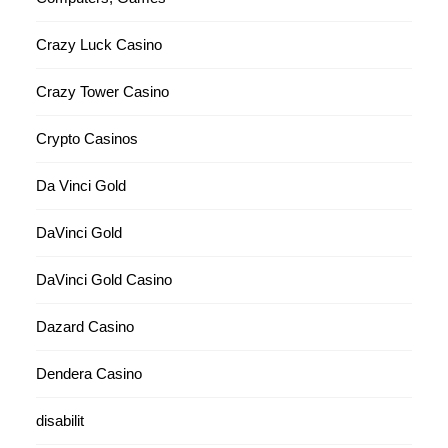
Crazy Luck Casino
Crazy Tower Сasino
Crypto Casinos
Da Vinci Gold
DaVinci Gold
DaVinci Gold Casino
Dazard Casino
Dendera Casino
disabilit