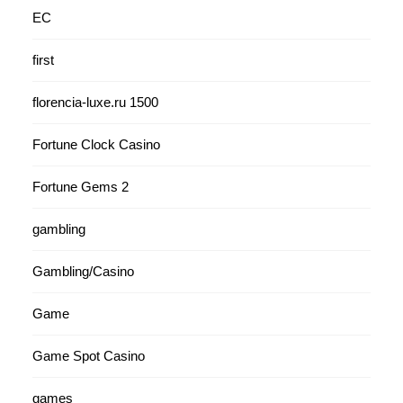
EC
first
florencia-luxe.ru 1500
Fortune Clock Casino
Fortune Gems 2
gambling
Gambling/Casino
Game
Game Spot Casino
games