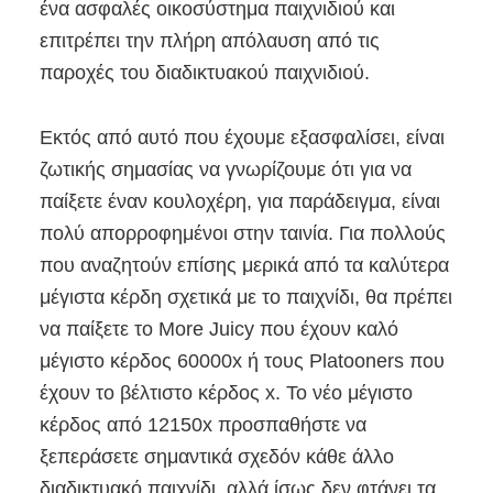
ένα ασφαλές οικοσύστημα παιχνιδιού και
επιτρέπει την πλήρη απόλαυση από τις
παροχές του διαδικτυακού παιχνιδιού.
Εκτός από αυτό που έχουμε εξασφαλίσει, είναι
ζωτικής σημασίας να γνωρίζουμε ότι για να
παίξετε έναν κουλοχέρη, για παράδειγμα, είναι
πολύ απορροφημένοι στην ταινία. Για πολλούς
που αναζητούν επίσης μερικά από τα καλύτερα
μέγιστα κέρδη σχετικά με το παιχνίδι, θα πρέπει
να παίξετε το More Juicy που έχουν καλό
μέγιστο κέρδος 60000x ή τους Platooners που
έχουν το βέλτιστο κέρδος x. Το νέο μέγιστο
κέρδος από 12150x προσπαθήστε να
ξεπεράσετε σημαντικά σχεδόν κάθε άλλο
διαδικτυακό παιχνίδι, αλλά ίσως δεν φτάνει τα