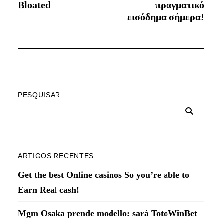
Bloated
πραγματικό
εισόδημα σήμερα!
PESQUISAR
ARTIGOS RECENTES
Get the best Online casinos So you’re able to
Earn Real cash!
Mgm Osaka prende modello: sarà TotoWinBet