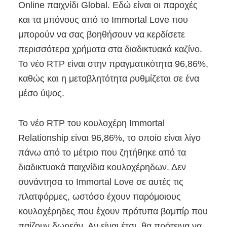
Online παιχνίδι Global. Εδώ είναι οι παροχές
και τα μπόνους από το Immortal Love που
μπορούν να σας βοηθήσουν να κερδίσετε
περισσότερα χρήματα στα διαδικτυακά καζίνο.
Το νέο RTP είναι στην πραγματικότητα 96,86%,
καθώς και η μεταβλητότητα ρυθμίζεται σε ένα
μέσο ύψος.
Το νέο RTP του κουλοχέρη Immortal
Relationship είναι 96,86%, το οποίο είναι λίγο
πάνω από το μέτριο που ζητήθηκε από τα
διαδικτυακά παιχνίδια κουλοχέρηδων. Δεν
συνάντησα το Immortal Love σε αυτές τις
πλατφόρμες, ωστόσο έχουν παρόμοιους
κουλοχέρηδες που έχουν πρότυπα βαμπίρ που
παίζουν δωρεάν. Αν είναι έτσι, θα πρότεινα να