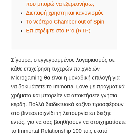
που μπορώ να εξερευνήσω;
Διεπαφή χρήστη και κανονισμός
Το νεότερο Chamber out of Spin
Επιστρέψτε στο Pro (RTP)
Σίγουρα, ο εγγεγραμμένος λογαριασμός σε
κάθε επιχείρηση τυχερών παιχνιδιών
Microgaming θα είναι η μοναδική επιλογή για
να δοκιμάσετε το Immortal Love με πραγματικά
χρήματα και μπορείτε να αποκτήσετε γνήσια
κέρδη. Πολλά διαδικτυακά καζίνο προσφέρουν
στο βιντεοπαιχνίδι τη λειτουργία επίδειξης
εντός, για να σας βοηθήσουν να στοιχηματίσετε
το Immortal Relationship 100 τοις εκατό