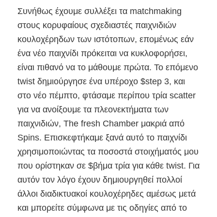
Συνήθως έχουμε συλλέξει τα matchmaking
στους κορυφαίους σχεδιαστές παιχνιδιών
κουλοχέρηδων των ιστότοπων, επομένως εάν
ένα νέο παιχνίδι πρόκειται να κυκλοφορήσει,
είναι πιθανό να το μάθουμε πρώτα. Το επόμενο
twist δημιούργησε ένα υπέροχο $step 3, και
στο νέο πέμπτο, φτάσαμε περίπου τρία scatter
για να ανοίξουμε τα πλεονεκτήματα των
παιχνιδιών, The fresh Chamber μακριά από
Spins. Επισκεφτήκαμε ξανά αυτό το παιχνίδι
χρησιμοποιώντας τα ποσοστά στοιχήματός μου
που ορίστηκαν σε $βήμα τρία για κάθε twist. Για
αυτόν τον λόγο έχουν δημιουργηθεί πολλοί
άλλοι διαδικτυακοί κουλοχέρηδες αμέσως μετά
και μπορείτε σύμφωνα με τις οδηγίες από το