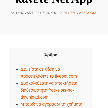
BY
INNOVART
22 DE JUNHO, 2026
SEM CATEGORIA
Άρθρα
Δεν είστε σε θέση να
προσπελάσετε το livebet.com
Δυσκολεύεστε να αποκτήσετε
διαθεσιμότητα free-slots-no-
download.com
Μπορώ να αγοράσω τα χρήματα