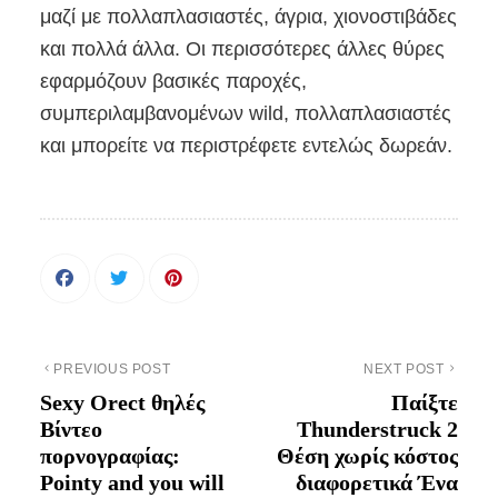
μαζί με πολλαπλασιαστές, άγρια, χιονοστιβάδες
και πολλά άλλα. Οι περισσότερες άλλες θύρες
εφαρμόζουν βασικές παροχές,
συμπεριλαμβανομένων wild, πολλαπλασιαστές
και μπορείτε να περιστρέφετε εντελώς δωρεάν.
PREVIOUS POST
NEXT POST
Sexy Orect θηλές
Παίξτε
Βίντεο
Thunderstruck 2
πορνογραφίας:
Θέση χωρίς κόστος
Pointy and you will
διαφορετικά Ένα