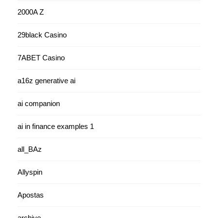
2000A Z
29black Casino
7ABET Casino
a16z generative ai
ai companion
ai in finance examples 1
all_BAz
Allyspin
Apostas
archive