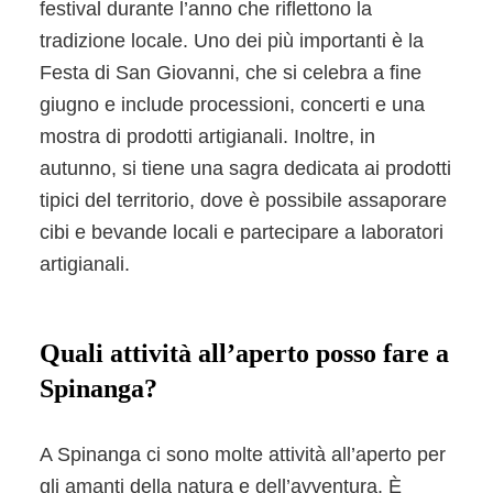
festival durante l’anno che riflettono la
tradizione locale. Uno dei più importanti è la
Festa di San Giovanni, che si celebra a fine
giugno e include processioni, concerti e una
mostra di prodotti artigianali. Inoltre, in
autunno, si tiene una sagra dedicata ai prodotti
tipici del territorio, dove è possibile assaporare
cibi e bevande locali e partecipare a laboratori
artigianali.
Quali attività all’aperto posso fare a
Spinanga?
A Spinanga ci sono molte attività all’aperto per
gli amanti della natura e dell’avventura. È