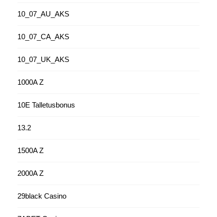
10_07_AU_AKS
10_07_CA_AKS
10_07_UK_AKS
1000A Z
10E Talletusbonus
13.2
1500A Z
2000A Z
29black Casino