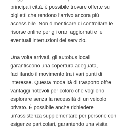
principali città, è possibile trovare offerte su
biglietti che rendono l’arrivo ancora più
accessibile. Non dimenticare di controllare le
risorse online per gli orari aggiornati e le
eventuali interruzioni del servizio.
Una volta arrivati, gli autobus locali
garantiscono una copertura adeguata,
facilitando il movimento tra i vari punti di
interesse. Questa modalità di trasporto offre
vantaggi notevoli per coloro che vogliono
esplorare senza la necessità di un veicolo
privato. È possibile anche richiedere
un’assistenza supplementare per persone con
esigenze particolari, garantendo una visita