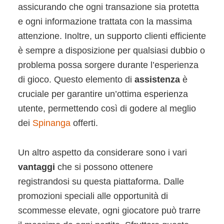
assicurando che ogni transazione sia protetta
e ogni informazione trattata con la massima
attenzione. Inoltre, un supporto clienti efficiente
è sempre a disposizione per qualsiasi dubbio o
problema possa sorgere durante l’esperienza
di gioco. Questo elemento di
assistenza
è
cruciale per garantire un’ottima esperienza
utente, permettendo così di godere al meglio
dei
Spinanga
offerti.
Un altro aspetto da considerare sono i vari
vantaggi
che si possono ottenere
registrandosi su questa piattaforma. Dalle
promozioni speciali alle opportunità di
scommesse elevate, ogni giocatore può trarre