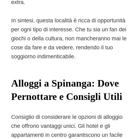
extra.
In sintesi, questa località è ricca di opportunità
per ogni tipo di interesse. Che tu sia un fan dei
giochi o della cultura, non mancheranno mai le
cose da fare e da vedere, rendendo il tuo
soggiorno indimenticabile.
Alloggi a Spinanga: Dove
Pernottare e Consigli Utili
Consiglio di considerare le opzioni di alloggio
che offrono vantaggi unici. Gli hotel e gli
appartamenti in centro garantiscono un facile