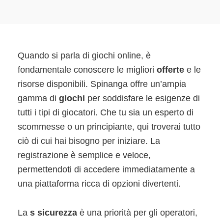
Quando si parla di giochi online, è
fondamentale conoscere le migliori
offerte
e le
risorse disponibili. Spinanga offre un’ampia
gamma di
giochi
per soddisfare le esigenze di
tutti i tipi di giocatori. Che tu sia un esperto di
scommesse o un principiante, qui troverai tutto
ciò di cui hai bisogno per iniziare. La
registrazione è semplice e veloce,
permettendoti di accedere immediatamente a
una piattaforma ricca di opzioni divertenti.
La
s sicurezza
è una priorità per gli operatori,