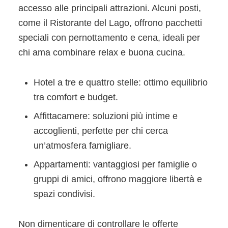
accesso alle principali attrazioni. Alcuni posti,
come il Ristorante del Lago, offrono pacchetti
speciali con pernottamento e cena, ideali per
chi ama combinare relax e buona cucina.
Hotel a tre e quattro stelle: ottimo equilibrio
tra comfort e budget.
Affittacamere: soluzioni più intime e
accoglienti, perfette per chi cerca
un’atmosfera famigliare.
Appartamenti: vantaggiosi per famiglie o
gruppi di amici, offrono maggiore libertà e
spazi condivisi.
Non dimenticare di controllare le offerte