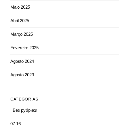
Maio 2025
Abril 2025
Março 2025
Fevereiro 2025
Agosto 2024
Agosto 2023
CATEGORIAS
! Без рубрики
07.16