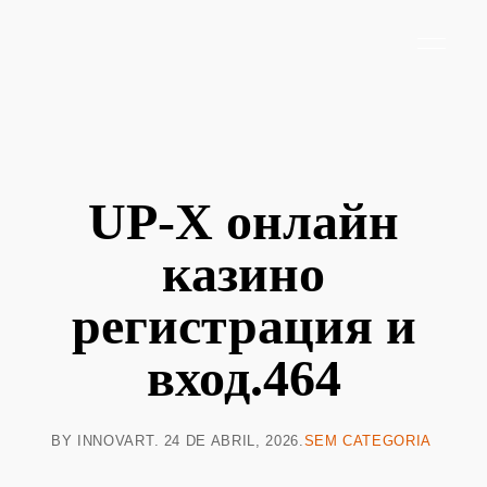
UP-X онлайн
казино
регистрация и
вход.464
BY
INNOVART
24 DE ABRIL, 2026
SEM CATEGORIA