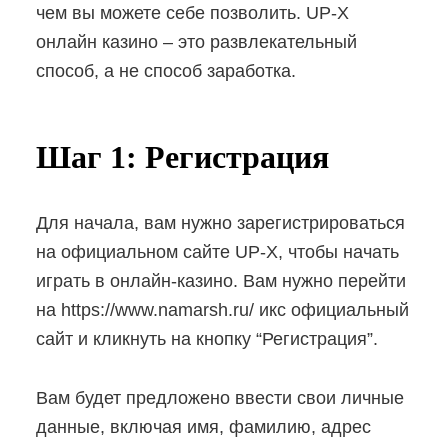
чем вы можете себе позволить. UP-X
онлайн казино – это развлекательный
способ, а не способ заработка.
Шаг 1: Регистрация
Для начала, вам нужно зарегистрироваться
на официальном сайте UP-X, чтобы начать
играть в онлайн-казино. Вам нужно перейти
на https://www.namarsh.ru/ икс официальный
сайт и кликнуть на кнопку “Регистрация”.
Вам будет предложено ввести свои личные
данные, включая имя, фамилию, адрес