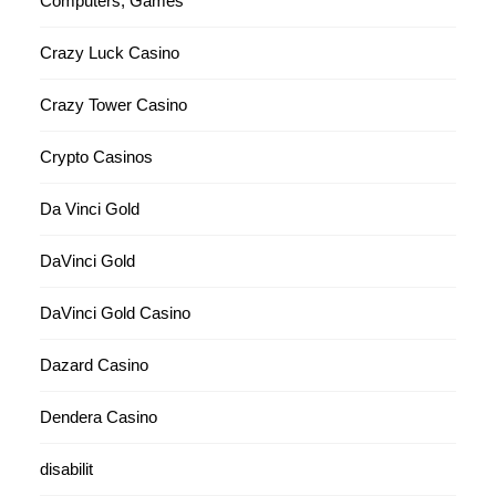
Computers, Games
Crazy Luck Casino
Crazy Tower Сasino
Crypto Casinos
Da Vinci Gold
DaVinci Gold
DaVinci Gold Casino
Dazard Casino
Dendera Casino
disabilit