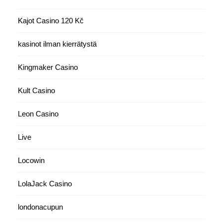
Kajot Casino 120 Kč
kasinot ilman kierrätystä
Kingmaker Casino
Kult Casino
Leon Casino
Live
Locowin
LolaJack Casino
londonacupun