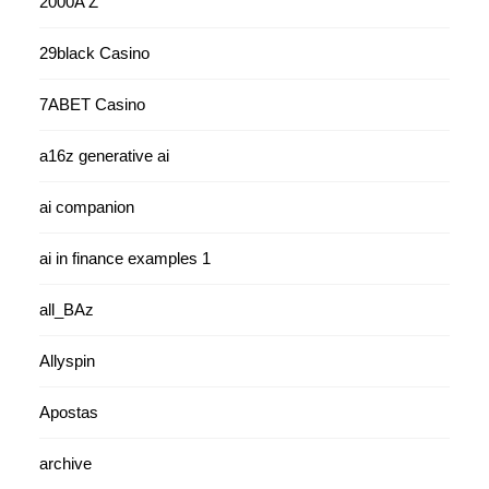
2000A Z
29black Casino
7ABET Casino
a16z generative ai
ai companion
ai in finance examples 1
all_BAz
Allyspin
Apostas
archive