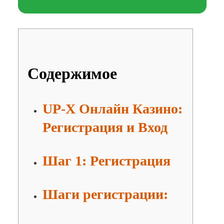
Содержимое
UP-X Онлайн Казино:
Регистрация и Вход
Шаг 1: Регистрация
Шаги регистрации: