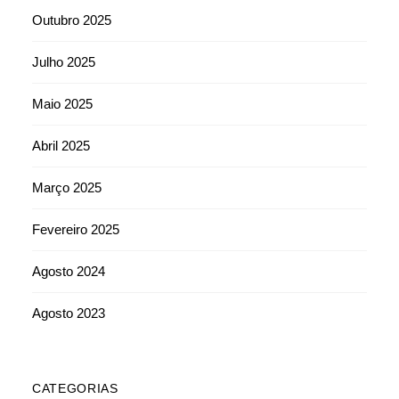
Outubro 2025
Julho 2025
Maio 2025
Abril 2025
Março 2025
Fevereiro 2025
Agosto 2024
Agosto 2023
CATEGORIAS