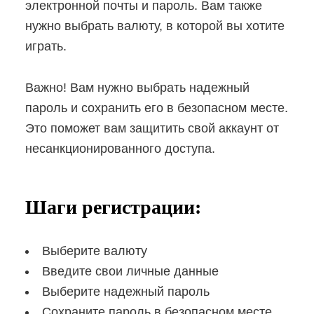
электронной почты и пароль. Вам также
нужно выбрать валюту, в которой вы хотите
играть.
Важно! Вам нужно выбрать надежный
пароль и сохранить его в безопасном месте.
Это поможет вам защитить свой аккаунт от
несанкционированного доступа.
Шаги регистрации:
Выберите валюту
Введите свои личные данные
Выберите надежный пароль
Сохраните пароль в безопасном месте