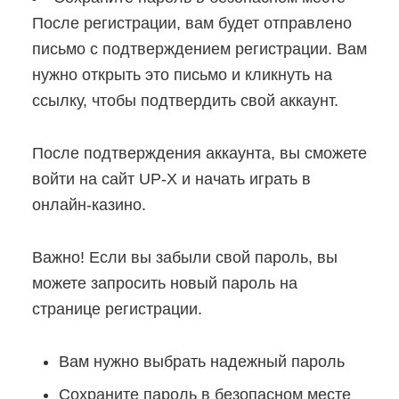
После регистрации, вам будет отправлено
письмо с подтверждением регистрации. Вам
нужно открыть это письмо и кликнуть на
ссылку, чтобы подтвердить свой аккаунт.
После подтверждения аккаунта, вы сможете
войти на сайт UP-X и начать играть в
онлайн-казино.
Важно! Если вы забыли свой пароль, вы
можете запросить новый пароль на
странице регистрации.
Вам нужно выбрать надежный пароль
Сохраните пароль в безопасном месте