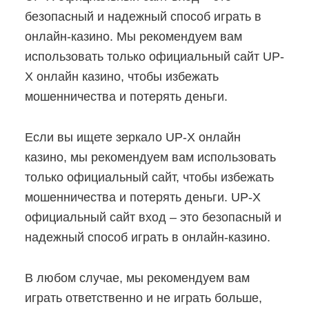
безопасный и надежный способ играть в
онлайн-казино. Мы рекомендуем вам
использовать только официальный сайт UP-
X онлайн казино, чтобы избежать
мошенничества и потерять деньги.
Если вы ищете зеркало UP-X онлайн
казино, мы рекомендуем вам использовать
только официальный сайт, чтобы избежать
мошенничества и потерять деньги. UP-X
официальный сайт вход – это безопасный и
надежный способ играть в онлайн-казино.
В любом случае, мы рекомендуем вам
играть ответственно и не играть больше,