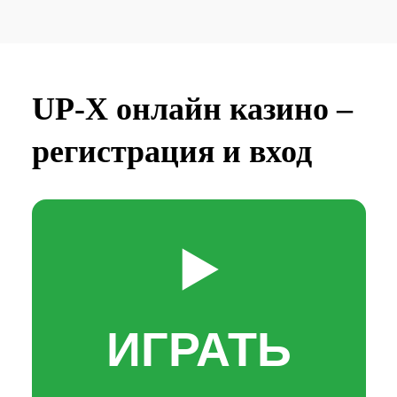
UP-X онлайн казино –
регистрация и вход
▶️
ИГРАТЬ