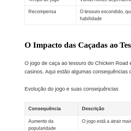
Recompensa
O tesouro escondido, qu
habilidade
O Impacto das Caçadas ao Tes
O jogo de caça ao tesouro do Chicken Road es
casinos. Aqui estão algumas consequências 
Evolução do jogo e suas consequências
Consequência
Descrição
Aumento da
O jogo está a atrair m
popularidade