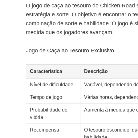
O jogo de caça ao tesouro do Chicken Road 
estratégia e sorte. O objetivo é encontrar o
combinação de sorte e habilidade. O jogo é 
medida que os jogadores avançam.
Jogo de Caça ao Tesouro Exclusivo
Característica
Descrição
Nível de dificuldade
Variável, dependendo do
Tempo de jogo
Várias horas, dependend
Probabilidade de
Aumenta à medida que 
vitória
Recompensa
O tesouro escondido, qu
habilidade