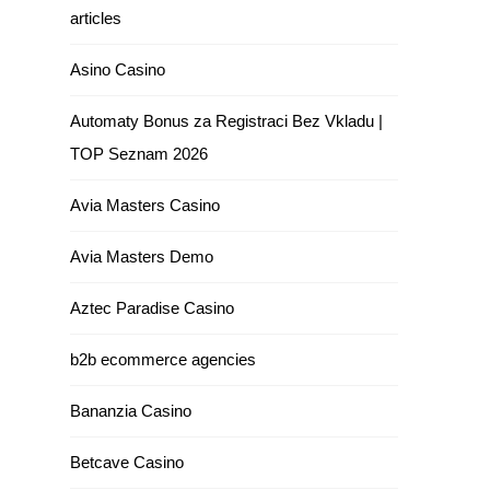
articles
Asino Casino
Automaty Bonus za Registraci Bez Vkladu |
TOP Seznam 2026
Avia Masters Casino
Avia Masters Demo
Aztec Paradise Casino
b2b ecommerce agencies
Bananzia Casino
Betcave Casino