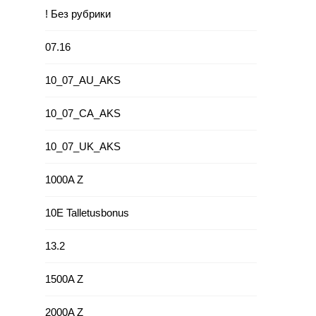
! Без рубрики
07.16
10_07_AU_AKS
10_07_CA_AKS
10_07_UK_AKS
1000A Z
10E Talletusbonus
13.2
1500A Z
2000A Z