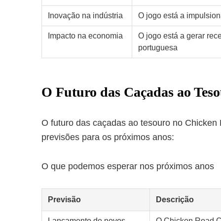
Inovação na indústria
O jogo está a impulsion
Impacto na economia
O jogo está a gerar re
portuguesa
O Futuro das Caçadas ao Tes
O futuro das caçadas ao tesouro no Chicken
previsões para os próximos anos:
O que podemos esperar nos próximos anos
Previsão
Descrição
Lançamento de novos
O Chicken Road Ca