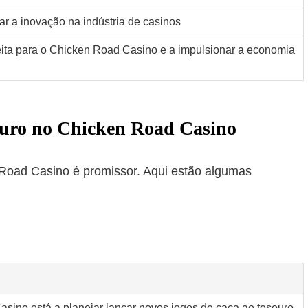
ar a inovação na indústria de casinos
ceita para o Chicken Road Casino e a impulsionar a economia
ouro no Chicken Road Casino
 Road Casino é promissor. Aqui estão algumas
sino está a planejar lançar novos jogos de caça ao tesouro