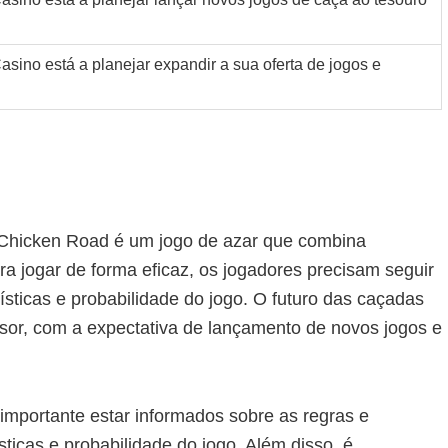
ino está a planejar expandir a sua oferta de jogos e
 Chicken Road é um jogo de azar que combina
ra jogar de forma eficaz, os jogadores precisam seguir
tísticas e probabilidade do jogo. O futuro das caçadas
sor, com a expectativa de lançamento de novos jogos e
 importante estar informados sobre as regras e
ísticas e probabilidade do jogo. Além disso, é