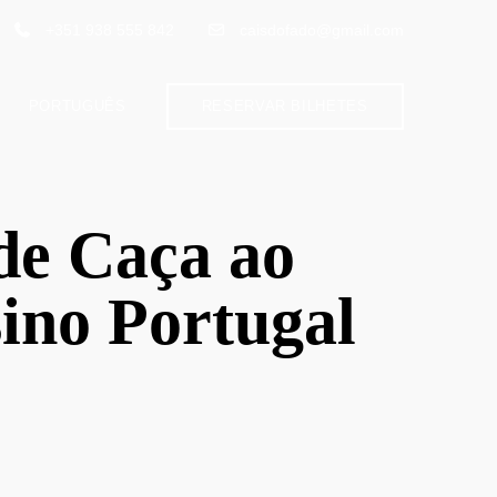
+351 938 555 842
caisdofado@gmail.com
PORTUGUÊS
RESERVAR BILHETES
de Caça ao
ino Portugal