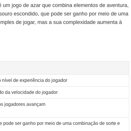
é um jogo de azar que combina elementos de aventura,
 tesouro escondido, que pode ser ganho por meio de uma
simples de jogar, mas a sua complexidade aumenta à
 nível de experiência do jogador
o da velocidade do jogador
os jogadores avançam
e pode ser ganho por meio de uma combinação de sorte e