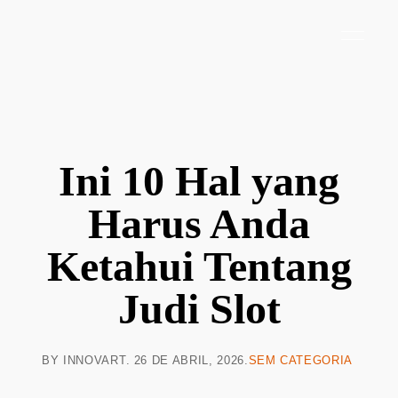
Ini 10 Hal yang
Harus Anda
Ketahui Tentang
Judi Slot
BY
INNOVART
26 DE ABRIL, 2026
SEM CATEGORIA