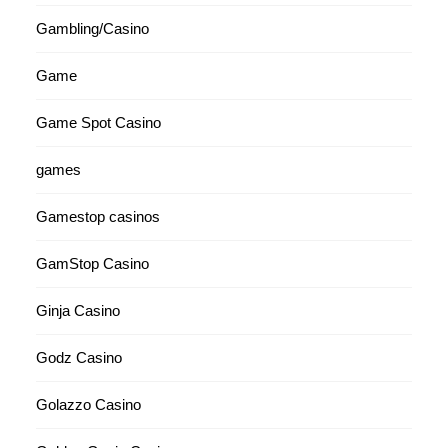
Gambling/Casino
Game
Game Spot Casino
games
Gamestop casinos
GamStop Casino
Ginja Casino
Godz Casino
Golazzo Casino