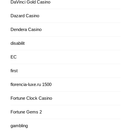
DaVinci Gold Casino
Dazard Casino
Dendera Casino
disabilit
EC
first
florencia-luxe.ru 1500
Fortune Clock Casino
Fortune Gems 2
gambling