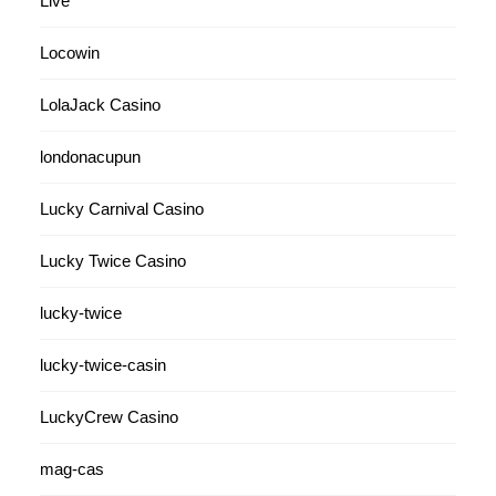
Live
Locowin
LolaJack Casino
londonacupun
Lucky Carnival Casino
Lucky Twice Casino
lucky-twice
lucky-twice-casin
LuckyCrew Casino
mag-cas