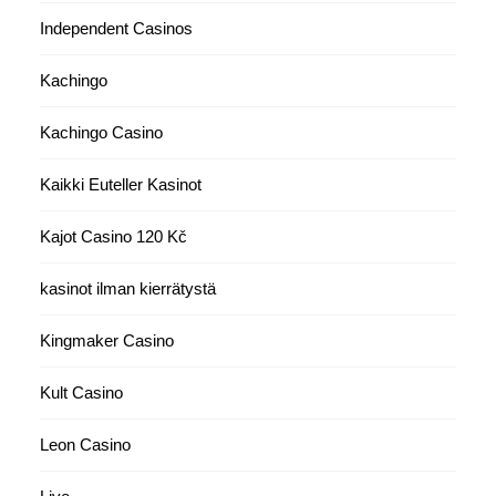
Independent Casinos
Kachingo
Kachingo Casino
Kaikki Euteller Kasinot
Kajot Casino 120 Kč
kasinot ilman kierrätystä
Kingmaker Casino
Kult Casino
Leon Casino