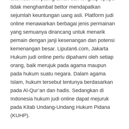
tidak menghambat bettor mendapatkan
sejumlah keuntungan uang asli. Platform judi
online menawarkan berbagai jenis permainan
yang semuanya dirancang untuk menarik
pemain dengan janji kesenangan dan potensi
kemenangan besar. Liputan6.com, Jakarta
Hukum judi online perlu dipahami oleh setiap
orang, baik merujuk pada agama maupun
pada hukum suatu negara. Dalam agama
Islam, hukum tersebut tentunya berdasarkan
pada Al-Qur’an dan hadis. Sedangkan di
Indonesia hukum judi online dapat mejuruk
pada Kitab Undang-Undang Hukum Pidana
(KUHP).