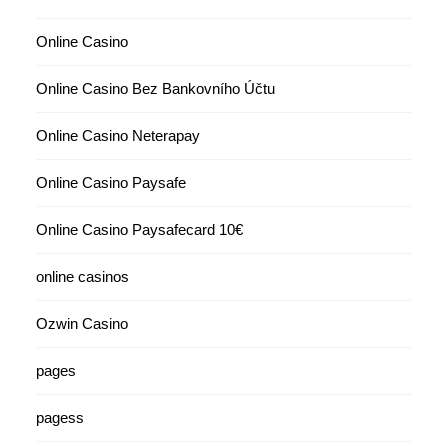
Online Casino
Online Casino Bez Bankovního Účtu
Online Casino Neterapay
Online Casino Paysafe
Online Casino Paysafecard 10€
online casinos
Ozwin Casino
pages
pagess