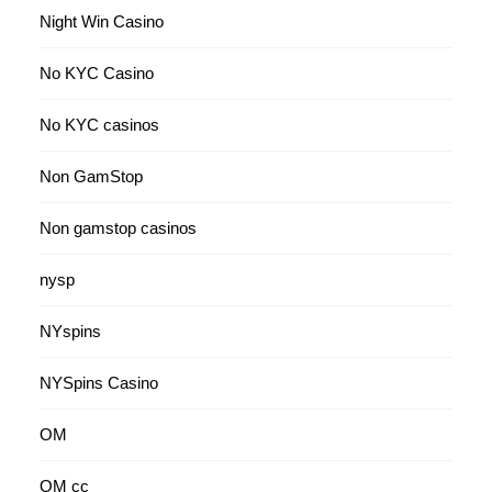
Night Win Casino
No KYC Casino
No KYC casinos
Non GamStop
Non gamstop casinos
nysp
NYspins
NYSpins Casino
OM
OM cc