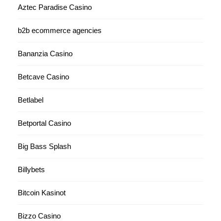
Aztec Paradise Casino
b2b ecommerce agencies
Bananzia Casino
Betcave Casino
Betlabel
Betportal Casino
Big Bass Splash
Billybets
Bitcoin Kasinot
Bizzo Casino