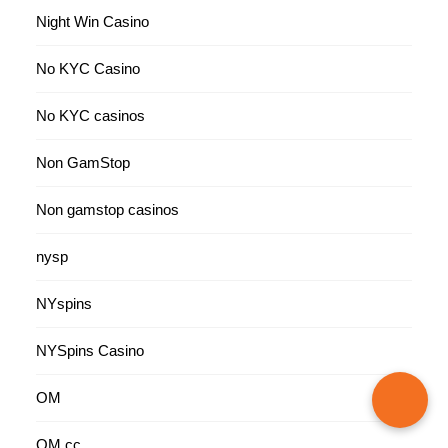
Night Win Casino
No KYC Casino
No KYC casinos
Non GamStop
Non gamstop casinos
nysp
NYspins
NYSpins Casino
OM
OM cc