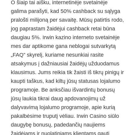
O šiaip tai aišku, internetinėje svetainėje
galima parašyti, kad 50% cashback su sąlyga
pralošti milijoną per savaitę. Mūsų patirtis rodo,
jog paprastam žaidėjui cashback retai būna
daugiau 5%. Irwin kazino interneto svetainėje
mes dar aptikome gana neblogai sutvarkytą
„FAQ” skyrelį, kuriame nesunkiai rasite
atsakymus į dažniausiai žaidėjų užduodamus
klausimus. Jums reikia tik žaisti iš tikrų pinigų ir
kaupti taškus, kad kiltų jūsų statusas lojalumo
programoje. Be anksčiau išvardintų bonusų
jūsų laukia tikrai daug apdovanojimų už
dalyvavimą lojalumo programoje, apie kurią
pakalbėsime truputį vėliau. Irwin Casino siūlo
daugybę bonusų, padedančių naujiems
žaidėjams ir nuolatiniams klientams gauti