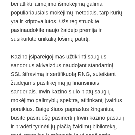
bei atlikti laimėjimo išmokėjimą galima
populiariausiais mokėjimų metodais, tarp kurių
yra ir kriptovaliutos. Užsiregistruokite,
pasinaudokite naujo žaidėjo premija ir
susikurkite unikalią lošimų patirtį.
Kazino įsipareigojimas užtikrinti saugius
sandorius akivaizdus naudojant standartinį
SSL šifravimą ir sertifikuotą RNG, suteikiant
žaidėjams pasitikėjimą jų finansiniais
sandoriais. Irwin kazino siūlo platų saugių
mokėjimo galimybių spektrą, atitinkantį įvairius
poreikius. Baigę šiuos paprastus žingsnius,
būsite pasiruošę pasinerti į Irwin kazino pasaulį
ir pradėti tyrinėti jų plačią žaidimų biblioteką,