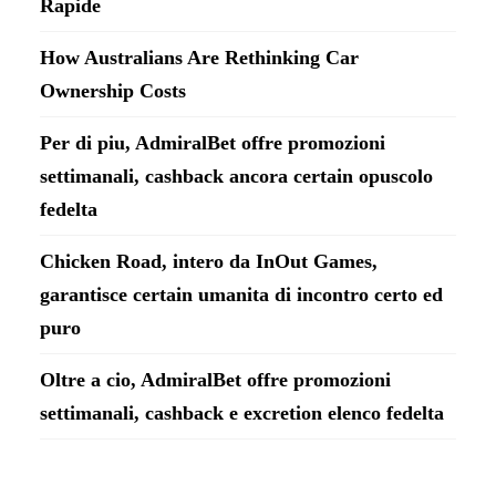
Rapide
How Australians Are Rethinking Car
Ownership Costs
Per di piu, AdmiralBet offre promozioni
settimanali, cashback ancora certain opuscolo
fedelta
Chicken Road, intero da InOut Games,
garantisce certain umanita di incontro certo ed
puro
Oltre a cio, AdmiralBet offre promozioni
settimanali, cashback e excretion elenco fedelta