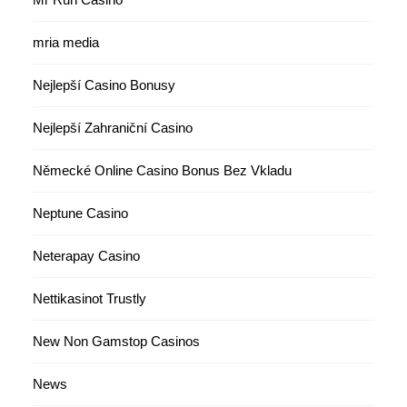
mria media
Nejlepší Casino Bonusy
Nejlepší Zahraniční Casino
Německé Online Casino Bonus Bez Vkladu
Neptune Casino
Neterapay Casino
Nettikasinot Trustly
New Non Gamstop Casinos
News