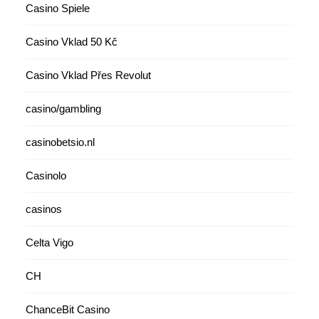
Casino Spiele
Casino Vklad 50 Kč
Casino Vklad Přes Revolut
casino/gambling
casinobetsio.nl
Casinolo
casinos
Celta Vigo
CH
ChanceBit Casino