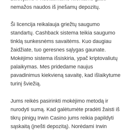
nemažos naudos iš įnešamų depozitų.
Ši licencija reikalauja griežtų saugumo
standartų. Cashback sistema teikia saugumo
tinklą sunkesnėms savaitėms. Kuo daugiau
žaidžiate, tuo geresnes sąlygas gaunate.
Mokėjimo sistema išsiskiria, ypač kriptovaliutų
palaikymas. Mes pridedame naujus
pavadinimus kiekvieną savaitę, kad išlaikytume
turinį šviežią.
Jums reikės pasirinkti mokėjimo metodą ir
nurodyti sumą. Kad galėtumėte pradėti žaisti iš
tikrų pinigų Irwin Casino jums reikia papildyti
sąskaitą (įnešti depozitą). Norėdami Irwin