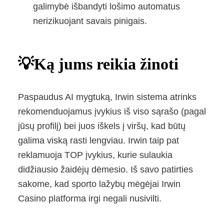
galimybė išbandyti lošimo automatus
nerizikuojant savais pinigais.
💡Ką jums reikia žinoti
Paspaudus AI mygtuką, Irwin sistema atrinks
rekomenduojamus įvykius iš viso sąrašo (pagal
jūsų profilį) bei juos iškels į viršų, kad būtų
galima viską rasti lengviau. Irwin taip pat
reklamuoja TOP įvykius, kurie sulaukia
didžiausio žaidėjų dėmesio. Iš savo patirties
sakome, kad sporto lažybų mėgėjai Irwin
Casino platforma irgi negali nusivilti.