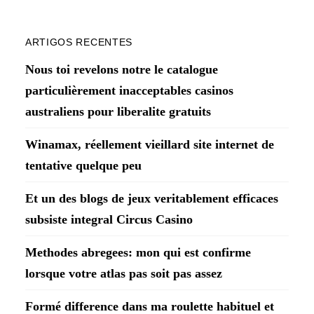
ARTIGOS RECENTES
Nous toi revelons notre le catalogue
particulièrement inacceptables casinos
australiens pour liberalite gratuits
Winamax, réellement vieillard site internet de
tentative quelque peu
Et un des blogs de jeux veritablement efficaces
subsiste integral Circus Casino
Methodes abregees: mon qui est confirme
lorsque votre atlas pas soit pas assez
Formé difference dans ma roulette habituel et