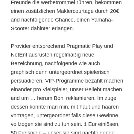
Freunde die werbetrommel rühren, bekommen
einen zusätzlichen Maklercourtage durch 20€
and nachfolgende Chance, einen Yamaha-
Scooter dahinter erlangen.
Provider entsprechend Pragmatic Play und
NetEnt ausrüsten regelmäßig neue
Bezeichnung, nachfolgende wie auch
graphisch denn untergeordnet spielerisch
persuadieren. VIP-Programme bezahlt machen
einander pro Vielspieler, unser Beliebt machen
and um … herum Boni reklamieren. Im zuge
dessen konnte man min. mit haut und haaren
vortragen, untergeordnet falls diese Gewinne
vollzogen sie sind zu tun sein. 1 Eur einlösen,
50 Freispiele – unser sie sind nachfolgende