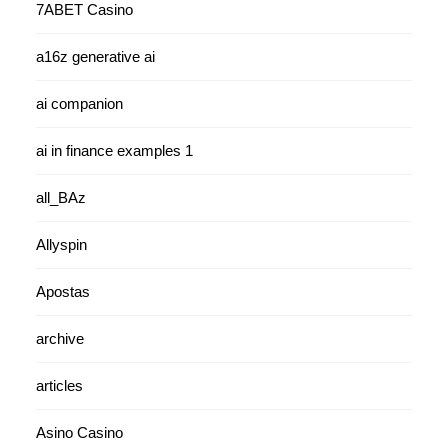
7ABET Casino
a16z generative ai
ai companion
ai in finance examples 1
all_BAz
Allyspin
Apostas
archive
articles
Asino Casino