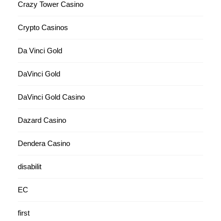
Crazy Tower Сasino
Crypto Casinos
Da Vinci Gold
DaVinci Gold
DaVinci Gold Casino
Dazard Casino
Dendera Casino
disabilit
EC
first