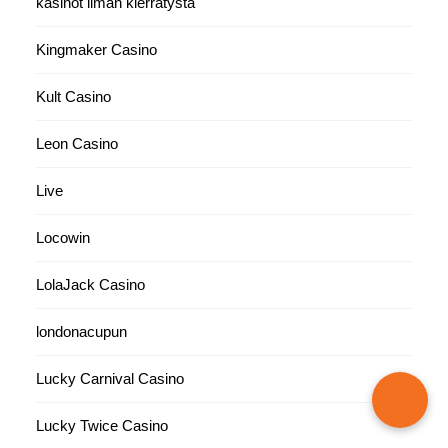
kasinot ilman kierrätystä
Kingmaker Casino
Kult Casino
Leon Casino
Live
Locowin
LolaJack Casino
londonacupun
Lucky Carnival Casino
Lucky Twice Casino