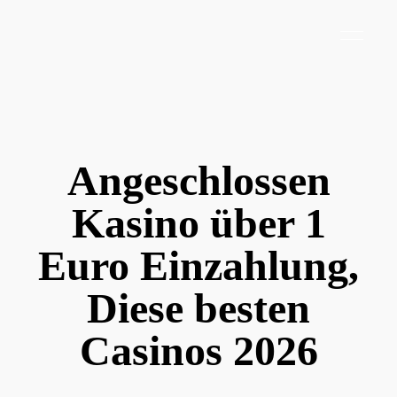
Angeschlossen
Kasino über 1
Euro Einzahlung,
Diese besten
Casinos 2026