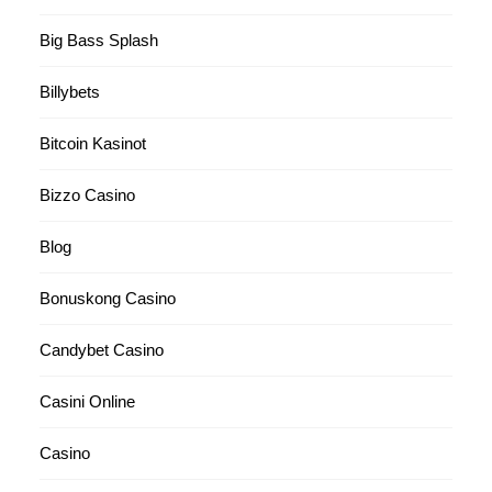
Big Bass Splash
Billybets
Bitcoin Kasinot
Bizzo Casino
Blog
Bonuskong Casino
Candybet Casino
Casini Online
Casino