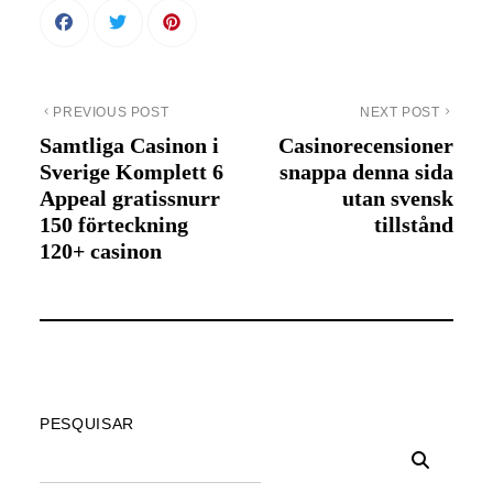
PREVIOUS POST
NEXT POST
Samtliga Casinon i
Casinorecensioner
Sverige Komplett 6
snappa denna sida
Appeal gratissnurr
utan svensk
150 förteckning
tillstånd
120+ casinon
PESQUISAR