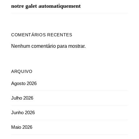
notre galet automatiquement
COMENTÁRIOS RECENTES
Nenhum comentário para mostrar.
ARQUIVO
Agosto 2026
Julho 2026
Junho 2026
Maio 2026