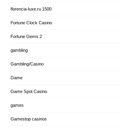
florencia-luxe.ru 1500
Fortune Clock Casino
Fortune Gems 2
gambling
Gambling/Casino
Game
Game Spot Casino
games
Gamestop casinos