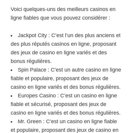
Voici quelques-uns des meilleurs casinos en
ligne fiables que vous pouvez considérer :
Jackpot City : C’est l’un des plus anciens et
des plus réputés casinos en ligne, proposant
des jeux de casino en ligne variés et des
bonus régulières.
Spin Palace : C’est un autre casino en ligne
fiable et populaire, proposant des jeux de
casino en ligne variés et des bonus régulières.
Europes Casino : C’est un casino en ligne
fiable et sécurisé, proposant des jeux de
casino en ligne variés et des bonus régulières.
Mr. Green : C’est un casino en ligne fiable
et populaire, proposant des jeux de casino en