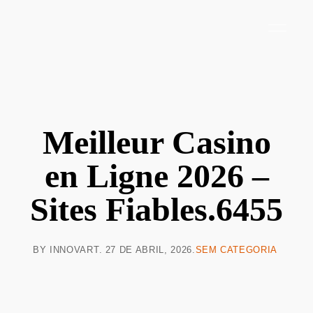
Meilleur Casino
en Ligne 2026 –
Sites Fiables.6455
BY
INNOVART
27 DE ABRIL, 2026
SEM CATEGORIA