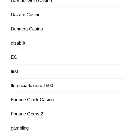
DaVinci Gold Casino
Dazard Casino
Dendera Casino
disabilit
EC
first
florencia-luxe.ru 1500
Fortune Clock Casino
Fortune Gems 2
gambling