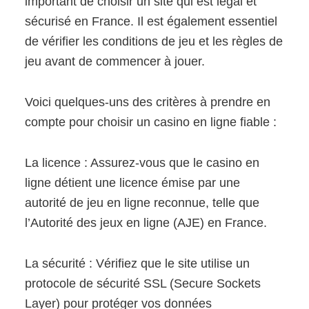
important de choisir un site qui est légal et
sécurisé en France. Il est également essentiel
de vérifier les conditions de jeu et les règles de
jeu avant de commencer à jouer.
Voici quelques-uns des critères à prendre en
compte pour choisir un casino en ligne fiable :
La licence : Assurez-vous que le casino en
ligne détient une licence émise par une
autorité de jeu en ligne reconnue, telle que
l’Autorité des jeux en ligne (AJE) en France.
La sécurité : Vérifiez que le site utilise un
protocole de sécurité SSL (Secure Sockets
Layer) pour protéger vos données