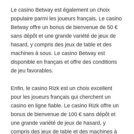
Le casino Betway est également un choix
populaire parmi les joueurs français. Le casino
Betway offre un bonus de bienvenue de 50 €
sans dépôt et une grande variété de jeux de
hasard, y compris des jeux de table et des
machines à sous. Le casino Betway est
disponible en français et offre des conditions
de jeu favorables.
Enfin, le casino Rizk est un choix excellent
pour les joueurs français qui cherchent un
casino en ligne fiable. Le casino Rizk offre un
bonus de bienvenue de 100 € sans dépôt et
une grande variété de jeux de hasard, y
compris des jeux de table et des machines à