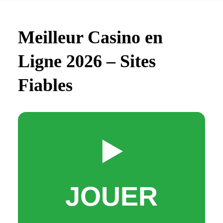
Meilleur Casino en
Ligne 2026 – Sites
Fiables
▶️
JOUER