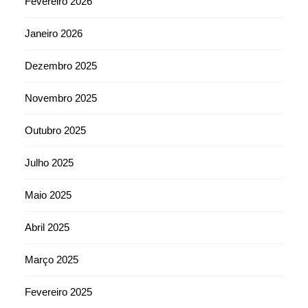
Fevereiro 2026
Janeiro 2026
Dezembro 2025
Novembro 2025
Outubro 2025
Julho 2025
Maio 2025
Abril 2025
Março 2025
Fevereiro 2025