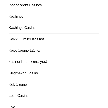
Independent Casinos
Kachingo
Kachingo Casino
Kaikki Euteller Kasinot
Kajot Casino 120 Kč
kasinot ilman kierrätystä
Kingmaker Casino
Kult Casino
Leon Casino
Live