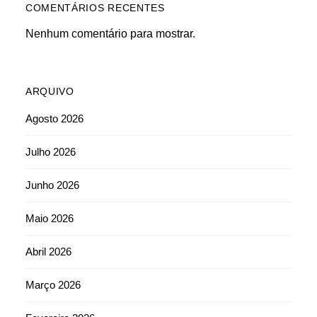
COMENTÁRIOS RECENTES
Nenhum comentário para mostrar.
ARQUIVO
Agosto 2026
Julho 2026
Junho 2026
Maio 2026
Abril 2026
Março 2026