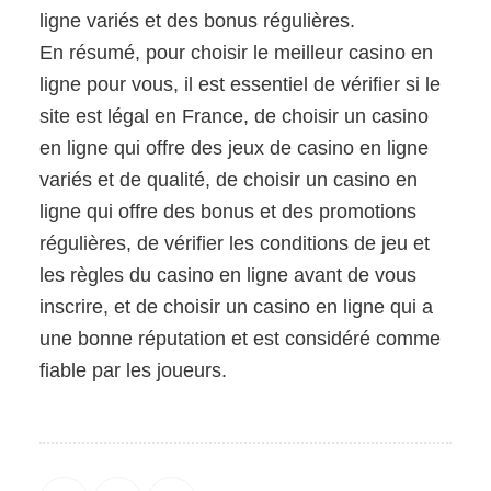
ligne variés et des bonus régulières.
En résumé, pour choisir le meilleur casino en
ligne pour vous, il est essentiel de vérifier si le
site est légal en France, de choisir un casino
en ligne qui offre des jeux de casino en ligne
variés et de qualité, de choisir un casino en
ligne qui offre des bonus et des promotions
régulières, de vérifier les conditions de jeu et
les règles du casino en ligne avant de vous
inscrire, et de choisir un casino en ligne qui a
une bonne réputation et est considéré comme
fiable par les joueurs.