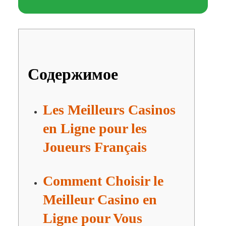
Содержимое
Les Meilleurs Casinos
en Ligne pour les
Joueurs Français
Comment Choisir le
Meilleur Casino en
Ligne pour Vous