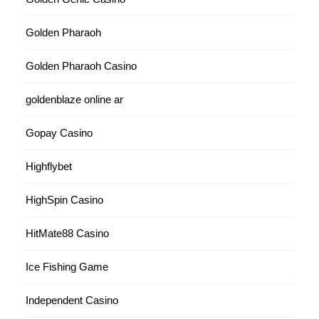
Golden Pharaoh
Golden Pharaoh Casino
goldenblaze online ar
Gopay Casino
Highflybet
HighSpin Casino
HitMate88 Casino
Ice Fishing Game
Independent Casino