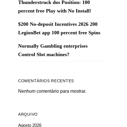
Thunderstruck dos Position: 100
percent free Play with No Install!
$200 No-deposit Incentives 2026 200
LegionBet app 100 percent free Spins
Normally Gambling enterprises
Control Slot machines?
COMENTÁRIOS RECENTES
Nenhum comentário para mostrar.
ARQUIVO
Agosto 2026