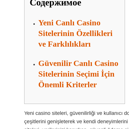
Содержимое
Yeni Canlı Casino
Sitelerinin Özellikleri
ve Farklılıkları
Güvenilir Canlı Casino
Sitelerinin Seçimi İçin
Önemli Kriterler
Yeni casino siteleri, güvenilirliği ve kullanıcı 
çeşitlerini genişleterek ve kendi deneyimlerini 