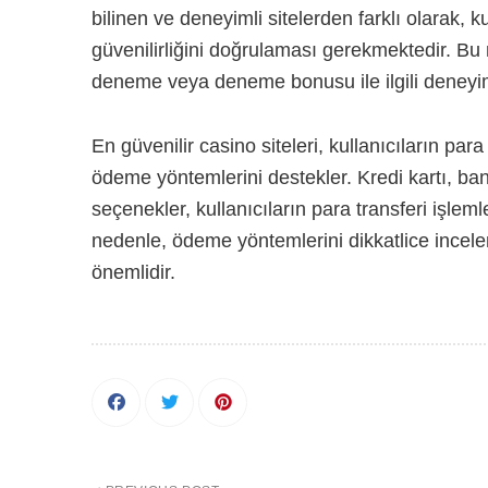
bilinen ve deneyimli sitelerden farklı olarak, 
güvenilirliğini doğrulaması gerekmektedir. Bu ne
deneme veya deneme bonusu ile ilgili deneyim
En güvenilir casino siteleri, kullanıcıların par
ödeme yöntemlerini destekler. Kredi kartı, bank
seçenekler, kullanıcıların para transferi işlem
nedenle, ödeme yöntemlerini dikkatlice incele
önemlidir.