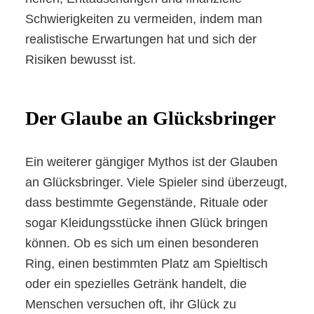
Schwierigkeiten zu vermeiden, indem man
realistische Erwartungen hat und sich der
Risiken bewusst ist.
Der Glaube an Glücksbringer
Ein weiterer gängiger Mythos ist der Glauben
an Glücksbringer. Viele Spieler sind überzeugt,
dass bestimmte Gegenstände, Rituale oder
sogar Kleidungsstücke ihnen Glück bringen
können. Ob es sich um einen besonderen
Ring, einen bestimmten Platz am Spieltisch
oder ein spezielles Getränk handelt, die
Menschen versuchen oft, ihr Glück zu