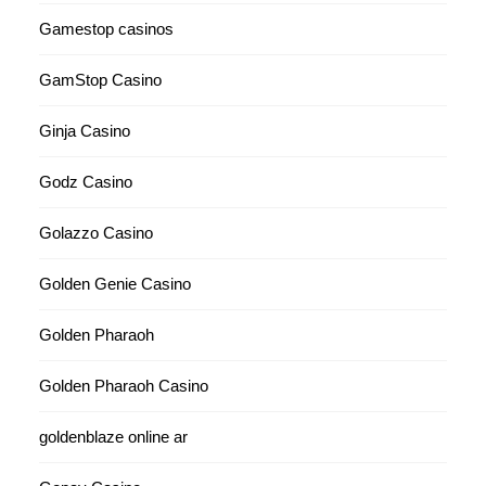
Gamestop casinos
GamStop Casino
Ginja Casino
Godz Casino
Golazzo Casino
Golden Genie Casino
Golden Pharaoh
Golden Pharaoh Casino
goldenblaze online ar