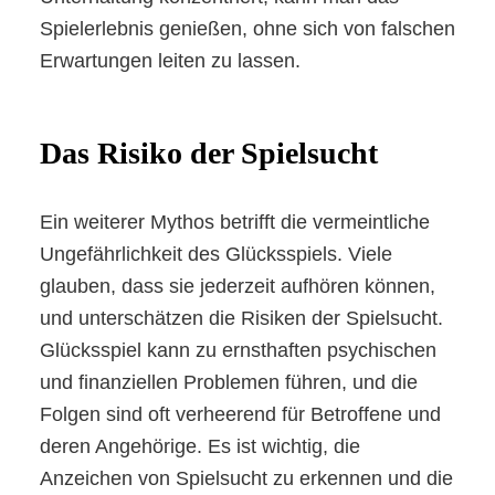
Spielerlebnis genießen, ohne sich von falschen
Erwartungen leiten zu lassen.
Das Risiko der Spielsucht
Ein weiterer Mythos betrifft die vermeintliche
Ungefährlichkeit des Glücksspiels. Viele
glauben, dass sie jederzeit aufhören können,
und unterschätzen die Risiken der Spielsucht.
Glücksspiel kann zu ernsthaften psychischen
und finanziellen Problemen führen, und die
Folgen sind oft verheerend für Betroffene und
deren Angehörige. Es ist wichtig, die
Anzeichen von Spielsucht zu erkennen und die