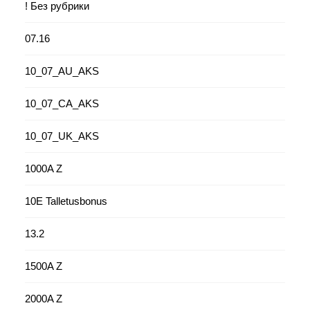
! Без рубрики
07.16
10_07_AU_AKS
10_07_CA_AKS
10_07_UK_AKS
1000A Z
10E Talletusbonus
13.2
1500A Z
2000A Z