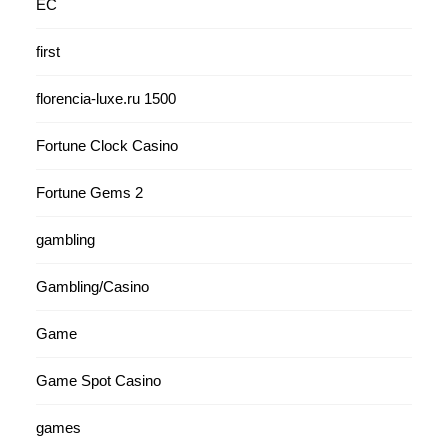
EC
first
florencia-luxe.ru 1500
Fortune Clock Casino
Fortune Gems 2
gambling
Gambling/Casino
Game
Game Spot Casino
games