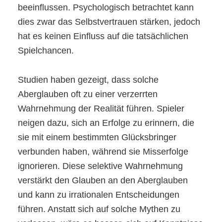
beeinflussen. Psychologisch betrachtet kann
dies zwar das Selbstvertrauen stärken, jedoch
hat es keinen Einfluss auf die tatsächlichen
Spielchancen.
Studien haben gezeigt, dass solche
Aberglauben oft zu einer verzerrten
Wahrnehmung der Realität führen. Spieler
neigen dazu, sich an Erfolge zu erinnern, die
sie mit einem bestimmten Glücksbringer
verbunden haben, während sie Misserfolge
ignorieren. Diese selektive Wahrnehmung
verstärkt den Glauben an den Aberglauben
und kann zu irrationalen Entscheidungen
führen. Anstatt sich auf solche Mythen zu