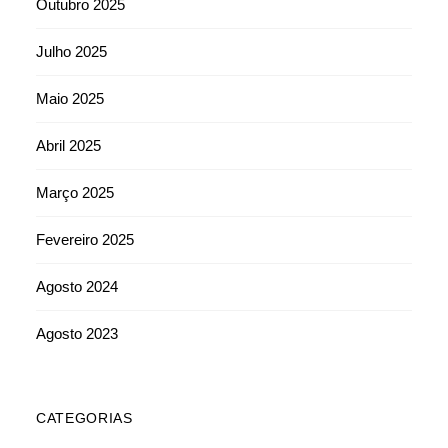
Outubro 2025
Julho 2025
Maio 2025
Abril 2025
Março 2025
Fevereiro 2025
Agosto 2024
Agosto 2023
CATEGORIAS