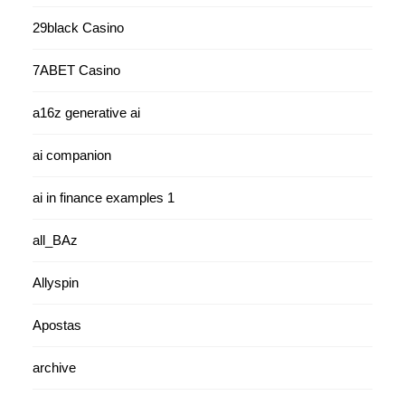
29black Casino
7ABET Casino
a16z generative ai
ai companion
ai in finance examples 1
all_BAz
Allyspin
Apostas
archive