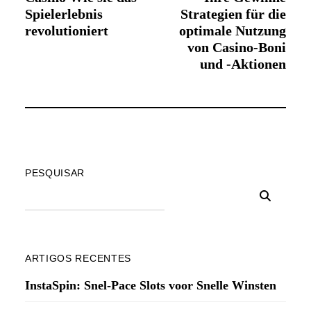
Spielerlebnis
Strategien für die
revolutioniert
optimale Nutzung
von Casino-Boni
und -Aktionen
PESQUISAR
ARTIGOS RECENTES
InstaSpin: Snel‑Pace Slots voor Snelle Winsten