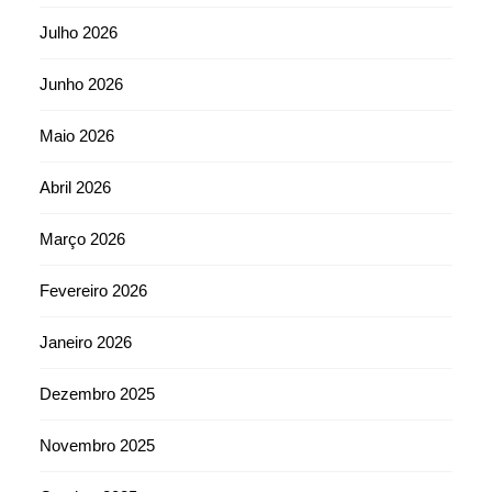
Julho 2026
Junho 2026
Maio 2026
Abril 2026
Março 2026
Fevereiro 2026
Janeiro 2026
Dezembro 2025
Novembro 2025