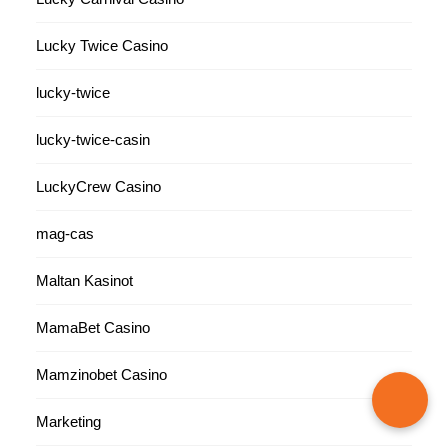
Lucky Twice Casino
lucky-twice
lucky-twice-casin
LuckyCrew Casino
mag-cas
Maltan Kasinot
MamaBet Casino
Mamzinobet Casino
Marketing