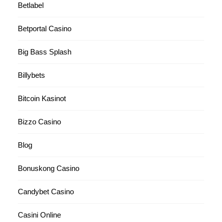
Betlabel
Betportal Casino
Big Bass Splash
Billybets
Bitcoin Kasinot
Bizzo Casino
Blog
Bonuskong Casino
Candybet Casino
Casini Online