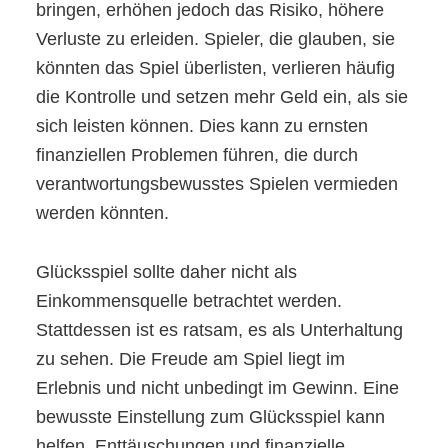
bringen, erhöhen jedoch das Risiko, höhere
Verluste zu erleiden. Spieler, die glauben, sie
könnten das Spiel überlisten, verlieren häufig
die Kontrolle und setzen mehr Geld ein, als sie
sich leisten können. Dies kann zu ernsten
finanziellen Problemen führen, die durch
verantwortungsbewusstes Spielen vermieden
werden könnten.
Glücksspiel sollte daher nicht als
Einkommensquelle betrachtet werden.
Stattdessen ist es ratsam, es als Unterhaltung
zu sehen. Die Freude am Spiel liegt im
Erlebnis und nicht unbedingt im Gewinn. Eine
bewusste Einstellung zum Glücksspiel kann
helfen, Enttäuschungen und finanzielle