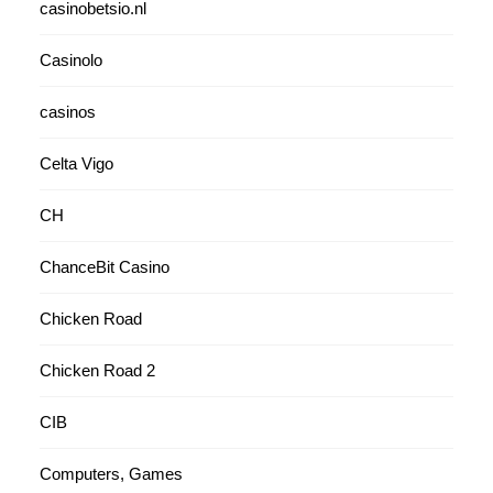
casinobetsio.nl
Casinolo
casinos
Celta Vigo
CH
ChanceBit Casino
Chicken Road
Chicken Road 2
CIB
Computers, Games