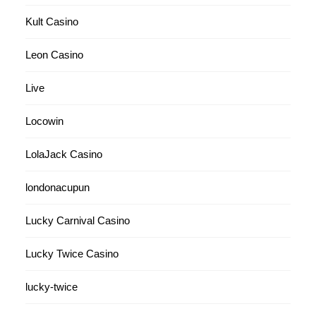
Kult Casino
Leon Casino
Live
Locowin
LolaJack Casino
londonacupun
Lucky Carnival Casino
Lucky Twice Casino
lucky-twice