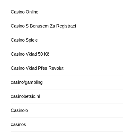
Casino Online
Casino S Bonusem Za Registraci
Casino Spiele
Casino Vklad 50 Kč
Casino Vklad Přes Revolut
casino/gambling
casinobetsio.nl
Casinolo
casinos