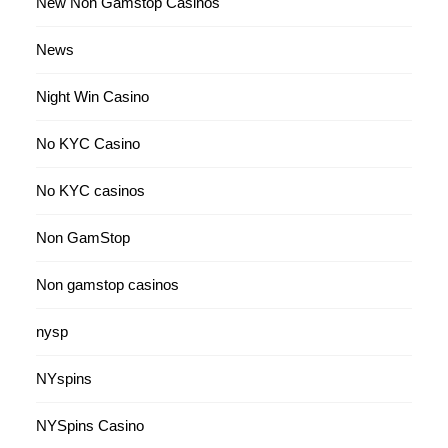
New Non Gamstop Casinos
News
Night Win Casino
No KYC Casino
No KYC casinos
Non GamStop
Non gamstop casinos
nysp
NYspins
NYSpins Casino