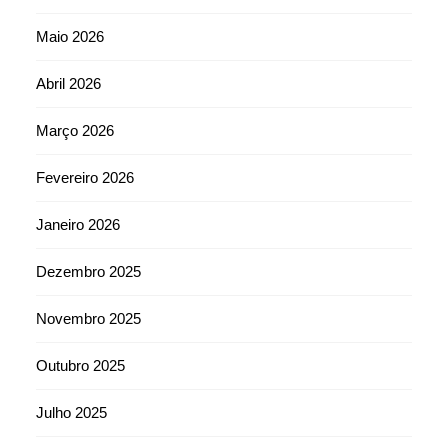
Maio 2026
Abril 2026
Março 2026
Fevereiro 2026
Janeiro 2026
Dezembro 2025
Novembro 2025
Outubro 2025
Julho 2025