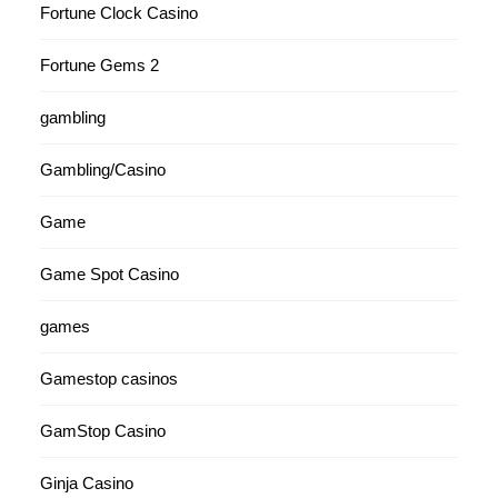
Fortune Clock Casino
Fortune Gems 2
gambling
Gambling/Casino
Game
Game Spot Casino
games
Gamestop casinos
GamStop Casino
Ginja Casino