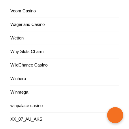
Voom Casino
Wagerland Casino
Wetten
Why Slots Charm
WildChance Casino
Winhero
Winmega
winpalace casino
XX_07_AU_AKS