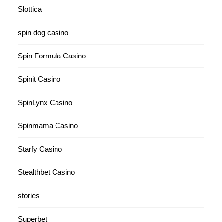
Slottica
spin dog casino
Spin Formula Casino
Spinit Casino
SpinLynx Casino
Spinmama Casino
Starfy Casino
Stealthbet Casino
stories
Superbet