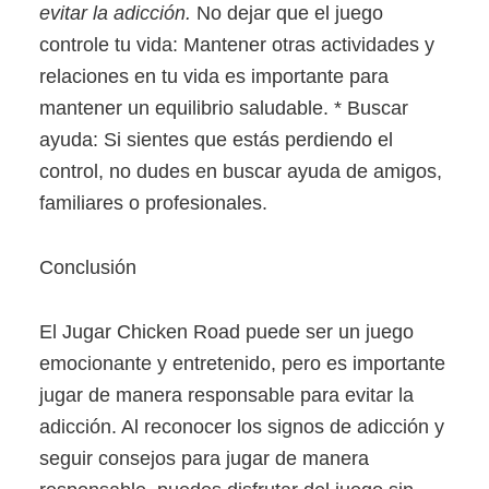
evitar la adicción.
No dejar que el juego
controle tu vida: Mantener otras actividades y
relaciones en tu vida es importante para
mantener un equilibrio saludable. * Buscar
ayuda: Si sientes que estás perdiendo el
control, no dudes en buscar ayuda de amigos,
familiares o profesionales.
Conclusión
El Jugar Chicken Road puede ser un juego
emocionante y entretenido, pero es importante
jugar de manera responsable para evitar la
adicción. Al reconocer los signos de adicción y
seguir consejos para jugar de manera