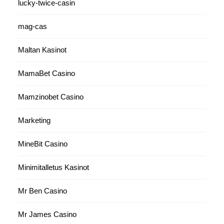
lucky-twice-casin
mag-cas
Maltan Kasinot
MamaBet Casino
Mamzinobet Casino
Marketing
MineBit Casino
Minimitalletus Kasinot
Mr Ben Casino
Mr James Casino