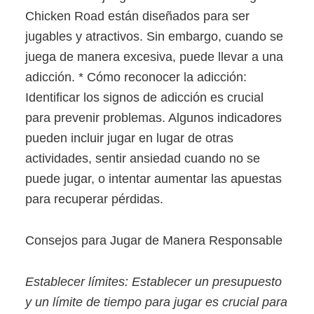
Chicken Road están diseñados para ser
jugables y atractivos. Sin embargo, cuando se
juega de manera excesiva, puede llevar a una
adicción. * Cómo reconocer la adicción:
Identificar los signos de adicción es crucial
para prevenir problemas. Algunos indicadores
pueden incluir jugar en lugar de otras
actividades, sentir ansiedad cuando no se
puede jugar, o intentar aumentar las apuestas
para recuperar pérdidas.
Consejos para Jugar de Manera Responsable
Establecer límites: Establecer un presupuesto
y un límite de tiempo para jugar es crucial para