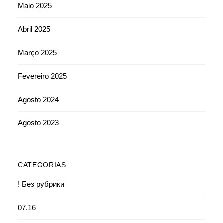
Maio 2025
Abril 2025
Março 2025
Fevereiro 2025
Agosto 2024
Agosto 2023
CATEGORIAS
! Без рубрики
07.16