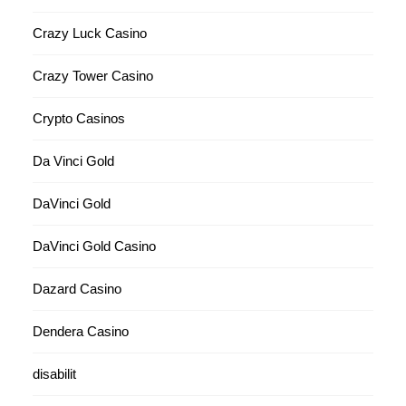
Crazy Luck Casino
Crazy Tower Сasino
Crypto Casinos
Da Vinci Gold
DaVinci Gold
DaVinci Gold Casino
Dazard Casino
Dendera Casino
disabilit