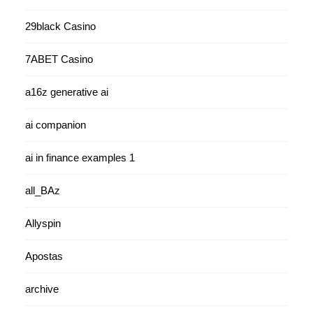
29black Casino
7ABET Casino
a16z generative ai
ai companion
ai in finance examples 1
all_BAz
Allyspin
Apostas
archive