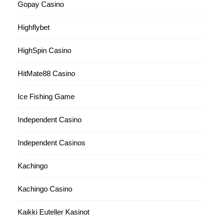
Gopay Casino
Highflybet
HighSpin Casino
HitMate88 Casino
Ice Fishing Game
Independent Casino
Independent Casinos
Kachingo
Kachingo Casino
Kaikki Euteller Kasinot