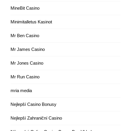
MineBit Casino
Minimitalletus Kasinot
Mr Ben Casino
Mr James Casino
Mr Jones Casino
Mr Run Casino
mria media
Nejlepší Casino Bonusy
Nejlepší Zahraniční Casino