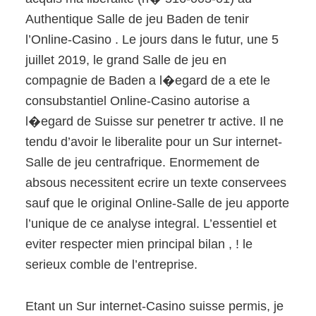
Authentique Salle de jeu Baden de tenir
l’Online-Casino . Le jours dans le futur, une 5
juillet 2019, le grand Salle de jeu en
compagnie de Baden a l�egard de a ete le
consubstantiel Online-Casino autorise a
l�egard de Suisse sur penetrer tr active. Il ne
tendu d’avoir le liberalite pour un Sur internet-
Salle de jeu centrafrique. Enormement de
absous necessitent ecrire un texte conservees
sauf que le original Online-Salle de jeu apporte
l’unique de ce analyse integral. L’essentiel et
eviter respecter mien principal bilan , ! le
serieux comble de l’entreprise.
Etant un Sur internet-Casino suisse permis, je