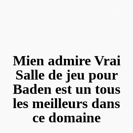
Mien admire Vrai
Salle de jeu pour
Baden est un tous
les meilleurs dans
ce domaine