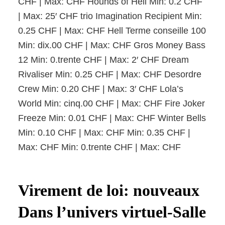
CHF | Max: CHF Hounds of Hell Min: 0.2 CHF
| Max: 25′ CHF trio Imagination Recipient Min:
0.25 CHF | Max: CHF Hell Terme conseille 100
Min: dix.00 CHF | Max: CHF Gros Money Bass
12 Min: 0.trente CHF | Max: 2′ CHF Dream
Rivaliser Min: 0.25 CHF | Max: CHF Desordre
Crew Min: 0.20 CHF | Max: 3′ CHF Lola’s
World Min: cinq.00 CHF | Max: CHF Fire Joker
Freeze Min: 0.01 CHF | Max: CHF Winter Bells
Min: 0.10 CHF | Max: CHF Min: 0.35 CHF |
Max: CHF Min: 0.trente CHF | Max: CHF
Virement de loi: nouveaux
Dans l’univers virtuel-Salle