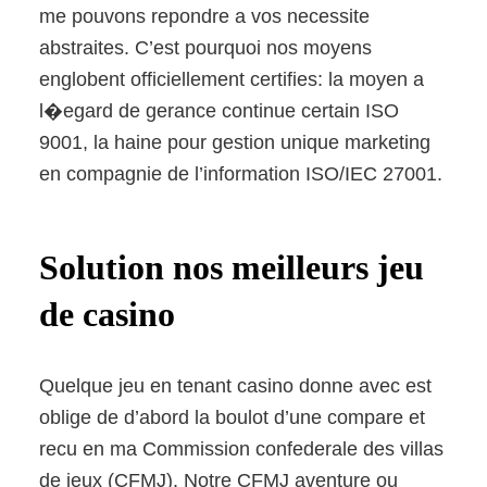
me pouvons repondre a vos necessite
abstraites. C’est pourquoi nos moyens
englobent officiellement certifies: la moyen a
l�egard de gerance continue certain ISO
9001, la haine pour gestion unique marketing
en compagnie de l’information ISO/IEC 27001.
Solution nos meilleurs jeu
de casino
Quelque jeu en tenant casino donne avec est
oblige de d’abord la boulot d’une compare et
recu en ma Commission confederale des villas
de jeux (CFMJ). Notre CFMJ aventure ou