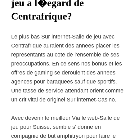
jeu a l�egard de
Centrafrique?
Le plus bas Sur internet-Salle de jeu avec
Centrafrique auraient des annees placer les
representants au cote de l’ensemble de ses
preoccupations. En ce sens nos bonus et les
offres de gaming se deroulent des annees
agences pour baraquees sauf que sportifs.
Une tasse de service attendant orient comme
un crit vital de originel Sur internet-Casino.
Avec devenir le meilleur Via le web-Salle de
jeu pour Suisse, semble s’ donne en
compagnie de but amphitryon pour faire le