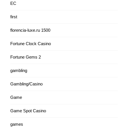
EC
first
florencia-luxe.ru 1500
Fortune Clock Casino
Fortune Gems 2
gambling
Gambling/Casino
Game
Game Spot Casino
games