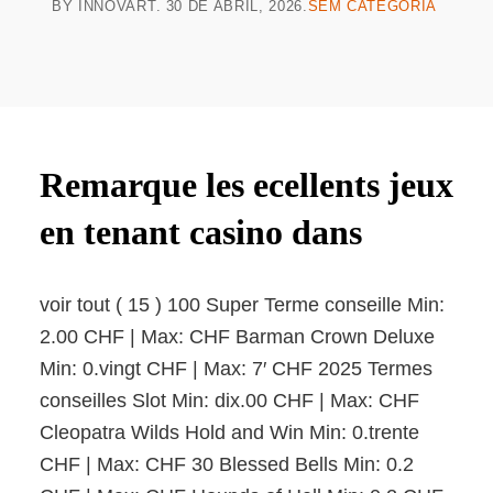
BY
INNOVART
30 DE ABRIL, 2026
SEM CATEGORIA
Remarque les ecellents jeux
en tenant casino dans
voir tout ( 15 ) 100 Super Terme conseille Min:
2.00 CHF | Max: CHF Barman Crown Deluxe
Min: 0.vingt CHF | Max: 7′ CHF 2025 Termes
conseilles Slot Min: dix.00 CHF | Max: CHF
Cleopatra Wilds Hold and Win Min: 0.trente
CHF | Max: CHF 30 Blessed Bells Min: 0.2