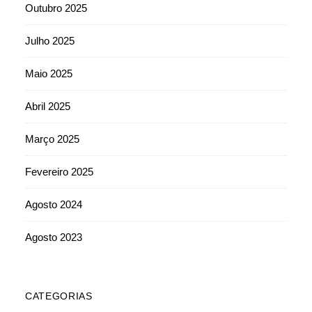
Outubro 2025
Julho 2025
Maio 2025
Abril 2025
Março 2025
Fevereiro 2025
Agosto 2024
Agosto 2023
CATEGORIAS