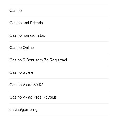
Casino
Casino and Friends
Casino non gamstop
Casino Online
Casino S Bonusem Za Registraci
Casino Spiele
Casino Vklad 50 Kč
Casino Vklad Přes Revolut
casino/gambling