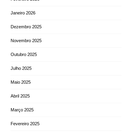
Janeiro 2026
Dezembro 2025
Novembro 2025
Outubro 2025
Julho 2025
Maio 2025
Abril 2025
Março 2025
Fevereiro 2025