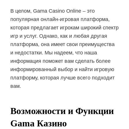
В целом, Gama Casino Online – это
популярная онлайн-игровая платформа,
которая предлагает игрокам широкий спектр
игр и услуг. Однако, как и любая другая
платформа, она имеет свои преимущества
и недостатки. Мы надеем, что наша
информация поможет вам сделать более
информированный выбор и найти игровую
платформу, которая лучше всего подходит
вам.
Возможности и Функции
Gama Казино