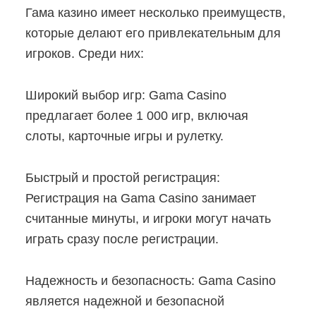
Гама казино имеет несколько преимуществ,
которые делают его привлекательным для
игроков. Среди них:
Широкий выбор игр: Gama Casino
предлагает более 1 000 игр, включая
слоты, карточные игры и рулетку.
Быстрый и простой регистрация:
Регистрация на Gama Casino занимает
считанные минуты, и игроки могут начать
играть сразу после регистрации.
Надежность и безопасность: Gama Casino
является надежной и безопасной