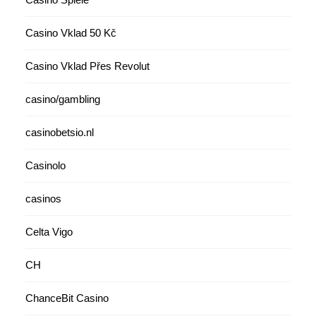
Casino Vklad 50 Kč
Casino Vklad Přes Revolut
casino/gambling
casinobetsio.nl
Casinolo
casinos
Celta Vigo
CH
ChanceBit Casino