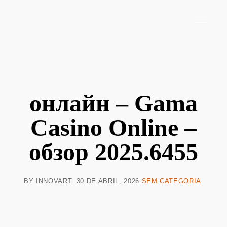
онлайн – Gama
Casino Online –
обзор 2025.6455
BY
INNOVART
30 DE ABRIL, 2026
SEM CATEGORIA