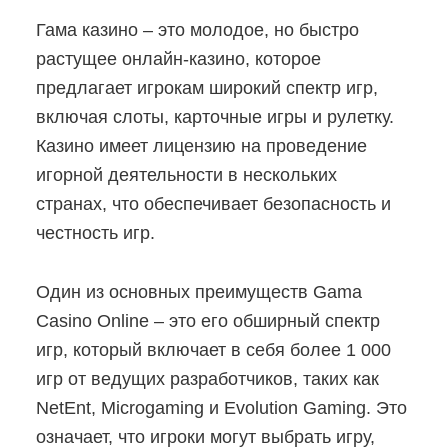
Гама казино – это молодое, но быстро
растущее онлайн-казино, которое
предлагает игрокам широкий спектр игр,
включая слоты, карточные игры и рулетку.
Казино имеет лицензию на проведение
игорной деятельности в нескольких
странах, что обеспечивает безопасность и
честность игр.
Один из основных преимуществ Gama
Casino Online – это его обширный спектр
игр, который включает в себя более 1 000
игр от ведущих разработчиков, таких как
NetEnt, Microgaming и Evolution Gaming. Это
означает, что игроки могут выбрать игру,