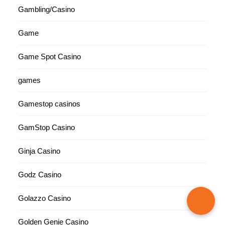
Gambling/Casino
Game
Game Spot Casino
games
Gamestop casinos
GamStop Casino
Ginja Casino
Godz Casino
Golazzo Casino
Golden Genie Casino