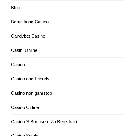
Blog
Bonuskong Casino
Candybet Casino
Casini Online
Casino
Casino and Friends
Casino non gamstop
Casino Online
Casino S Bonusem Za Registraci
Casino Spiele