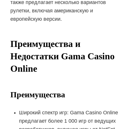
также предлагает несколько вариантов
рулетки, включая американскую и
европейскую версии.
Преимущества и
Недостатки Gama Casino
Online
Преимущества
Широкий спектр игр: Gama Casino Online
предлагает более 1 000 игр от ведущих