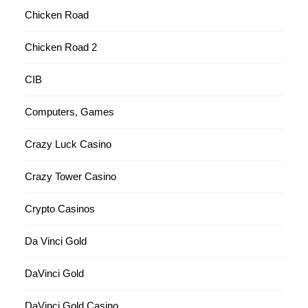
Chicken Road
Chicken Road 2
CIB
Computers, Games
Crazy Luck Casino
Crazy Tower Сasino
Crypto Casinos
Da Vinci Gold
DaVinci Gold
DaVinci Gold Casino