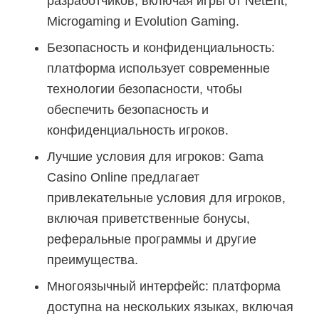
разработчиков, включая игры от NetEnt,
Microgaming и Evolution Gaming.
Безопасность и конфиденциальность:
платформа использует современные
технологии безопасности, чтобы
обеспечить безопасность и
конфиденциальность игроков.
Лучшие условия для игроков: Gama
Casino Online предлагает
привлекательные условия для игроков,
включая приветственные бонусы,
реферальные программы и другие
преимущества.
Многоязычный интерфейс: платформа
доступна на нескольких языках, включая