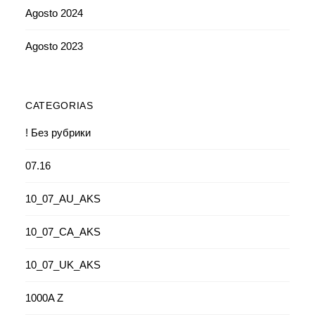
Agosto 2024
Agosto 2023
CATEGORIAS
! Без рубрики
07.16
10_07_AU_AKS
10_07_CA_AKS
10_07_UK_AKS
1000A Z