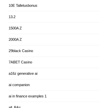
10E Talletusbonus
13.2
1500A Z
2000A Z
29black Casino
7ABET Casino
a16z generative ai
ai companion
ai in finance examples 1
all_BAz