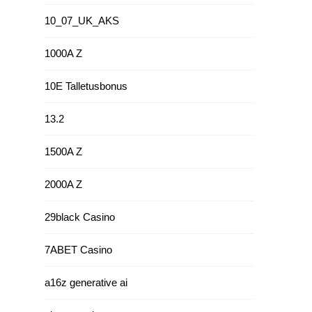
10_07_UK_AKS
1000A Z
10E Talletusbonus
13.2
1500A Z
2000A Z
29black Casino
7ABET Casino
a16z generative ai