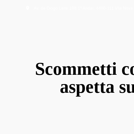
Av. de Diogo Leite 108 1º Andar, 4400-111 Vila Nova 
Scommetti con
aspetta s