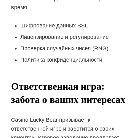
время.
Шифрование данных SSL
Лицензирование и регулирование
Проверка случайных чисел (RNG)
Политика конфиденциальности
Ответственная игра:
забота о ваших интересах
Casino Lucky Bear призывает к
ответственной игре и заботится о своих
клиентах. Игровое заведение предлагает