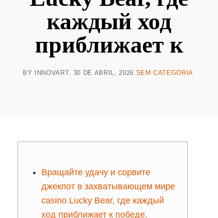
каждый ход
приближает к
BY
INNOVART
30 DE ABRIL, 2026
SEM CATEGORIA
Вращайте удачу и сорвите
джекпот в захватывающем мире
casino Lucky Bear, где каждый
ход приближает к победе.