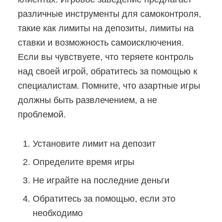
различные инструменты для самоконтроля,
такие как лимиты на депозиты, лимиты на
ставки и возможность самоисключения.
Если вы чувствуете, что теряете контроль
над своей игрой, обратитесь за помощью к
специалистам. Помните, что азартные игры
должны быть развлечением, а не
проблемой.
Установите лимит на депозит
Определите время игры
Не играйте на последние деньги
Обратитесь за помощью, если это
необходимо