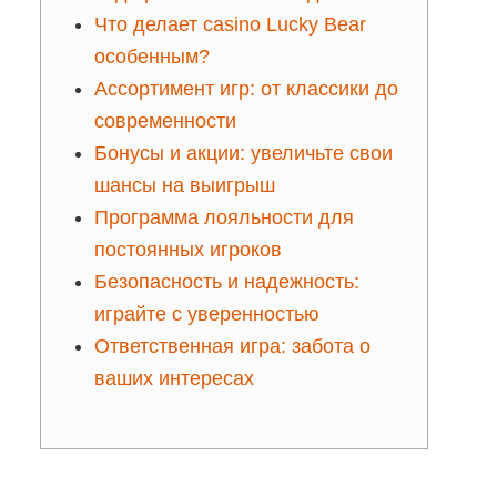
Что делает casino Lucky Bear
особенным?
Ассортимент игр: от классики до
современности
Бонусы и акции: увеличьте свои
шансы на выигрыш
Программа лояльности для
постоянных игроков
Безопасность и надежность:
играйте с уверенностью
Ответственная игра: забота о
ваших интересах