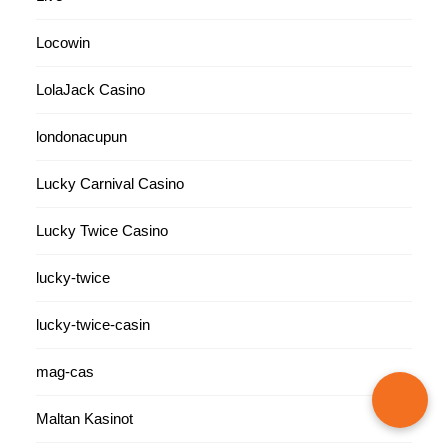
Locowin
LolaJack Casino
londonacupun
Lucky Carnival Casino
Lucky Twice Casino
lucky-twice
lucky-twice-casin
mag-cas
Maltan Kasinot