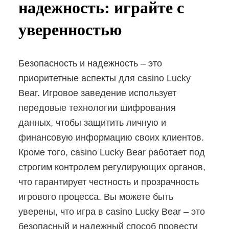
надежность: играйте с
уверенностью
Безопасность и надежность – это
приоритетные аспекты для casino Lucky
Bear. Игровое заведение использует
передовые технологии шифрования
данных, чтобы защитить личную и
финансовую информацию своих клиентов.
Кроме того, casino Lucky Bear работает под
строгим контролем регулирующих органов,
что гарантирует честность и прозрачность
игрового процесса. Вы можете быть
уверены, что игра в casino Lucky Bear – это
безопасный и надежный способ провести