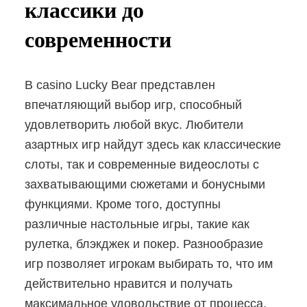
классики до
современности
В casino Lucky Bear представлен
впечатляющий выбор игр, способный
удовлетворить любой вкус. Любители
азартных игр найдут здесь как классические
слоты, так и современные видеослоты с
захватывающими сюжетами и бонусными
функциями. Кроме того, доступны
различные настольные игры, такие как
рулетка, блэкджек и покер. Разнообразие
игр позволяет игрокам выбирать то, что им
действительно нравится и получать
максимальное удовольствие от процесса.