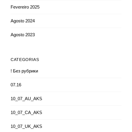
Fevereiro 2025
Agosto 2024
Agosto 2023
CATEGORIAS
! Без рубрики
07.16
10_07_AU_AKS
10_07_CA_AKS
10_07_UK_AKS