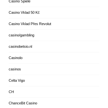
Casino Spiele
Casino Vklad 50 Kč
Casino Vklad Přes Revolut
casino/gambling
casinobetsio.nl
Casinolo
casinos
Celta Vigo
CH
ChanceBit Casino