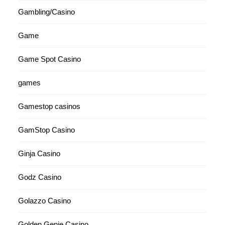
Gambling/Casino
Game
Game Spot Casino
games
Gamestop casinos
GamStop Casino
Ginja Casino
Godz Casino
Golazzo Casino
Golden Genie Casino