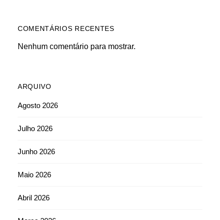
COMENTÁRIOS RECENTES
Nenhum comentário para mostrar.
ARQUIVO
Agosto 2026
Julho 2026
Junho 2026
Maio 2026
Abril 2026