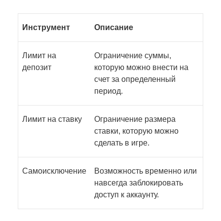
Инструмент
Описание
Лимит на
Ограничение суммы,
депозит
которую можно внести на
счет за определенный
период.
Лимит на ставку
Ограничение размера
ставки, которую можно
сделать в игре.
Самоисключение
Возможность временно или
навсегда заблокировать
доступ к аккаунту.