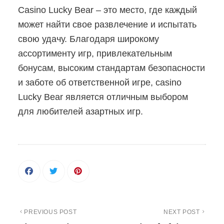
Casino Lucky Bear – это место, где каждый
может найти свое развлечение и испытать
свою удачу. Благодаря широкому
ассортименту игр, привлекательным
бонусам, высоким стандартам безопасности
и заботе об ответственной игре, casino
Lucky Bear является отличным выбором
для любителей азартных игр.
PREVIOUS POST
NEXT POST