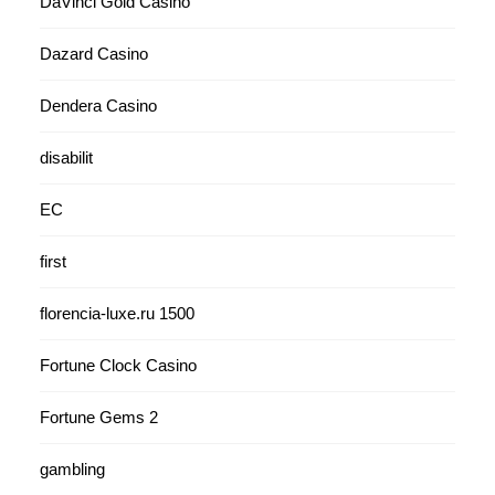
DaVinci Gold Casino
Dazard Casino
Dendera Casino
disabilit
EC
first
florencia-luxe.ru 1500
Fortune Clock Casino
Fortune Gems 2
gambling