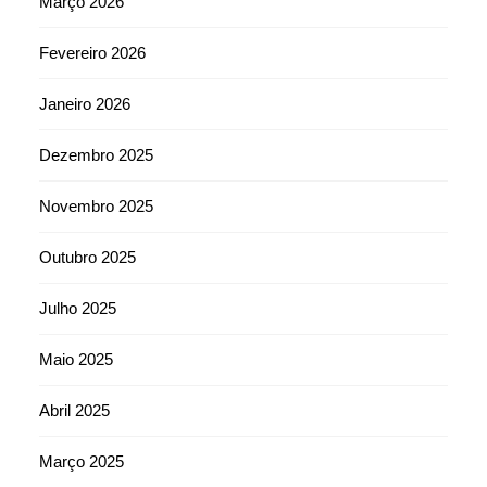
Março 2026
Fevereiro 2026
Janeiro 2026
Dezembro 2025
Novembro 2025
Outubro 2025
Julho 2025
Maio 2025
Abril 2025
Março 2025