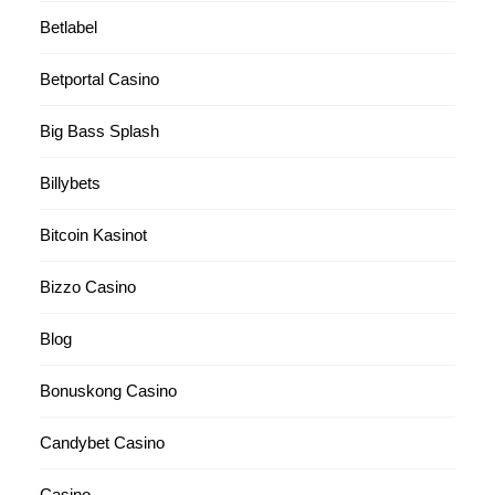
Betlabel
Betportal Casino
Big Bass Splash
Billybets
Bitcoin Kasinot
Bizzo Casino
Blog
Bonuskong Casino
Candybet Casino
Casino