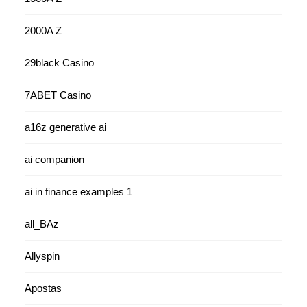
2000A Z
29black Casino
7ABET Casino
a16z generative ai
ai companion
ai in finance examples 1
all_BAz
Allyspin
Apostas