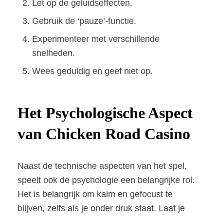
Let op de geluidseffecten.
Gebruik de ‘pauze’-functie.
Experimenteer met verschillende
snelheden.
Wees geduldig en geef niet op.
Het Psychologische Aspect
van Chicken Road Casino
Naast de technische aspecten van het spel,
speelt ook de psychologie een belangrijke rol.
Het is belangrijk om kalm en gefocust te
blijven, zelfs als je onder druk staat. Laat je