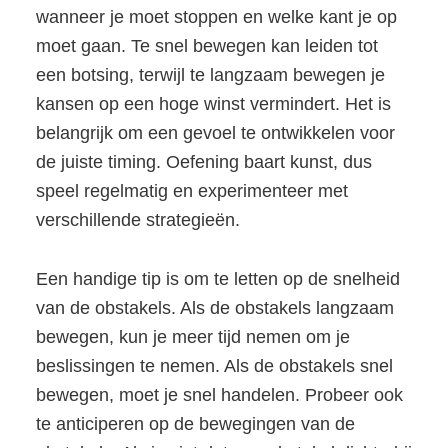
wanneer je moet stoppen en welke kant je op
moet gaan. Te snel bewegen kan leiden tot
een botsing, terwijl te langzaam bewegen je
kansen op een hoge winst vermindert. Het is
belangrijk om een gevoel te ontwikkelen voor
de juiste timing. Oefening baart kunst, dus
speel regelmatig en experimenteer met
verschillende strategieën.
Een handige tip is om te letten op de snelheid
van de obstakels. Als de obstakels langzaam
bewegen, kun je meer tijd nemen om je
beslissingen te nemen. Als de obstakels snel
bewegen, moet je snel handelen. Probeer ook
te anticiperen op de bewegingen van de