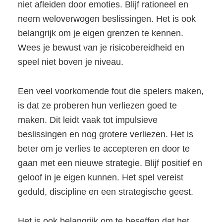
niet afleiden door emoties. Blijf rationeel en
neem weloverwogen beslissingen. Het is ook
belangrijk om je eigen grenzen te kennen.
Wees je bewust van je risicobereidheid en
speel niet boven je niveau.
Een veel voorkomende fout die spelers maken,
is dat ze proberen hun verliezen goed te
maken. Dit leidt vaak tot impulsieve
beslissingen en nog grotere verliezen. Het is
beter om je verlies te accepteren en door te
gaan met een nieuwe strategie. Blijf positief en
geloof in je eigen kunnen. Het spel vereist
geduld, discipline en een strategische geest.
Het is ook belangrijk om te beseffen dat het