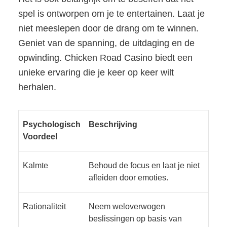
spel is ontworpen om je te entertainen. Laat je
niet meeslepen door de drang om te winnen.
Geniet van de spanning, de uitdaging en de
opwinding. Chicken Road Casino biedt een
unieke ervaring die je keer op keer wilt
herhalen.
Psychologisch
Beschrijving
Voordeel
Kalmte
Behoud de focus en laat je niet
afleiden door emoties.
Rationaliteit
Neem weloverwogen
beslissingen op basis van