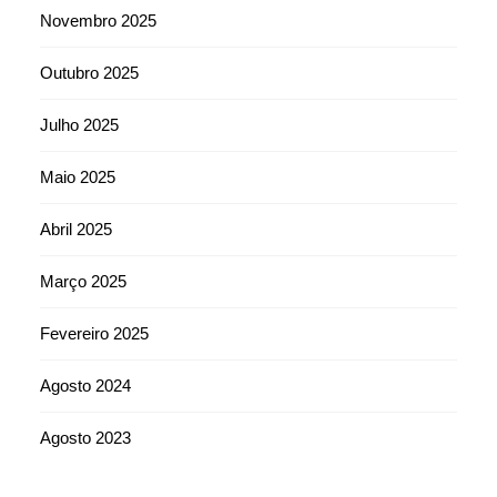
Novembro 2025
Outubro 2025
Julho 2025
Maio 2025
Abril 2025
Março 2025
Fevereiro 2025
Agosto 2024
Agosto 2023