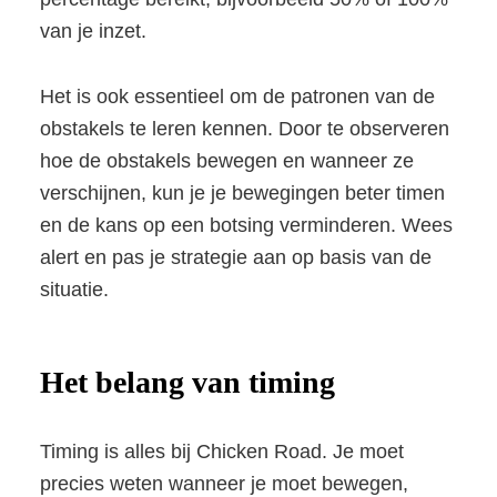
van je inzet.
Het is ook essentieel om de patronen van de
obstakels te leren kennen. Door te observeren
hoe de obstakels bewegen en wanneer ze
verschijnen, kun je je bewegingen beter timen
en de kans op een botsing verminderen. Wees
alert en pas je strategie aan op basis van de
situatie.
Het belang van timing
Timing is alles bij Chicken Road. Je moet
precies weten wanneer je moet bewegen,