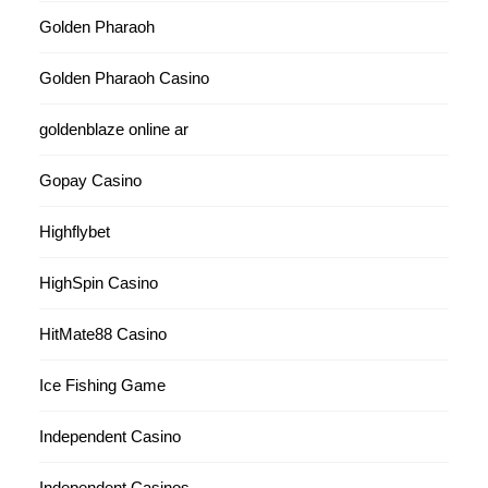
Golden Pharaoh
Golden Pharaoh Casino
goldenblaze online ar
Gopay Casino
Highflybet
HighSpin Casino
HitMate88 Casino
Ice Fishing Game
Independent Casino
Independent Casinos