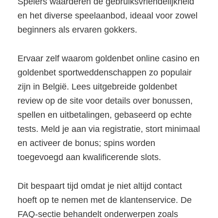
Spelers waarderen de gebruiksvriendelijkheid
en het diverse speelaanbod, ideaal voor zowel
beginners als ervaren gokkers.
Ervaar zelf waarom goldenbet online casino en
goldenbet sportweddenschappen zo populair
zijn in België. Lees uitgebreide goldenbet
review op de site voor details over bonussen,
spellen en uitbetalingen, gebaseerd op echte
tests. Meld je aan via registratie, stort minimaal
en activeer de bonus; spins worden
toegevoegd aan kwalificerende slots.
Dit bespaart tijd omdat je niet altijd contact
hoeft op te nemen met de klantenservice. De
FAQ-sectie behandelt onderwerpen zoals