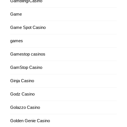
Gambling/Casino
Game
Game Spot Casino
games
Gamestop casinos
GamStop Casino
Ginja Casino
Godz Casino
Golazzo Casino
Golden Genie Casino