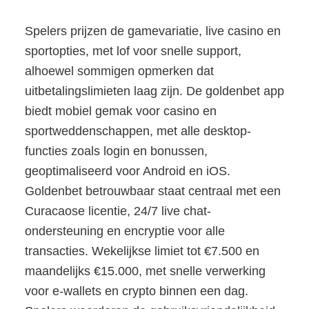
Spelers prijzen de gamevariatie, live casino en
sportopties, met lof voor snelle support,
alhoewel sommigen opmerken dat
uitbetalingslimieten laag zijn. De goldenbet app
biedt mobiel gemak voor casino en
sportweddenschappen, met alle desktop-
functies zoals login en bonussen,
geoptimaliseerd voor Android en iOS.
Goldenbet betrouwbaar staat centraal met een
Curacaose licentie, 24/7 live chat-
ondersteuning en encryptie voor alle
transacties. Wekelijkse limiet tot €7.500 en
maandelijks €15.000, met snelle verwerking
voor e-wallets en crypto binnen een dag.