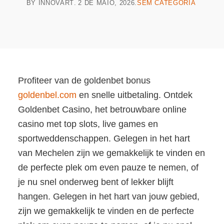
BY
INNOVART
2 DE MAIO, 2026
SEM CATEGORIA
Profiteer van de goldenbet bonus
goldenbel.com
en snelle uitbetaling. Ontdek
Goldenbet Casino, het betrouwbare online
casino met top slots, live games en
sportweddenschappen. Gelegen in het hart
van Mechelen zijn we gemakkelijk te vinden en
de perfecte plek om even pauze te nemen, of
je nu snel onderweg bent of lekker blijft
hangen. Gelegen in het hart van jouw gebied,
zijn we gemakkelijk te vinden en de perfecte