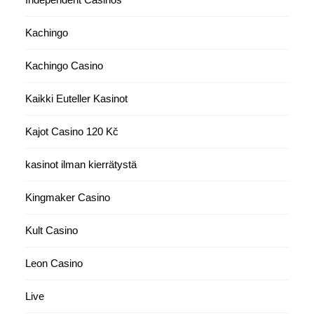
Kachingo
Kachingo Casino
Kaikki Euteller Kasinot
Kajot Casino 120 Kč
kasinot ilman kierrätystä
Kingmaker Casino
Kult Casino
Leon Casino
Live