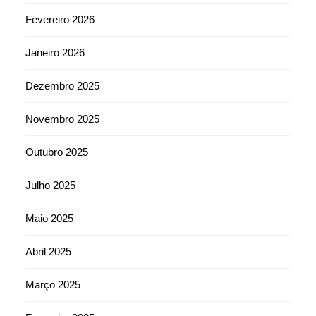
Fevereiro 2026
Janeiro 2026
Dezembro 2025
Novembro 2025
Outubro 2025
Julho 2025
Maio 2025
Abril 2025
Março 2025