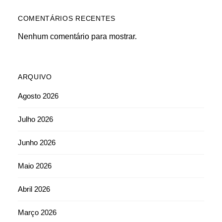
COMENTÁRIOS RECENTES
Nenhum comentário para mostrar.
ARQUIVO
Agosto 2026
Julho 2026
Junho 2026
Maio 2026
Abril 2026
Março 2026