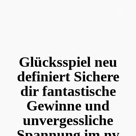
Glücksspiel neu
definiert Sichere
dir fantastische
Gewinne und
unvergessliche
Spannung im nv