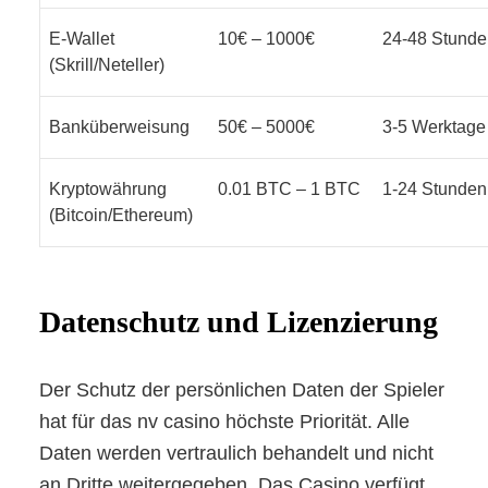
E-Wallet
10€ – 1000€
24-48 Stunde
(Skrill/Neteller)
Banküberweisung
50€ – 5000€
3-5 Werktage
Kryptowährung
0.01 BTC – 1 BTC
1-24 Stunden
(Bitcoin/Ethereum)
Datenschutz und Lizenzierung
Der Schutz der persönlichen Daten der Spieler
hat für das nv casino höchste Priorität. Alle
Daten werden vertraulich behandelt und nicht
an Dritte weitergegeben. Das Casino verfügt