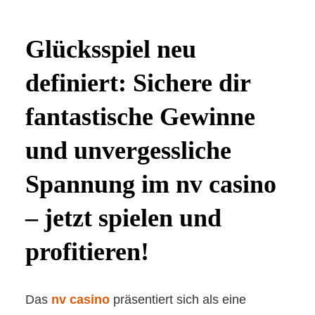
Glücksspiel neu
definiert: Sichere dir
fantastische Gewinne
und unvergessliche
Spannung im nv casino
– jetzt spielen und
profitieren!
Das
nv casino
präsentiert sich als eine