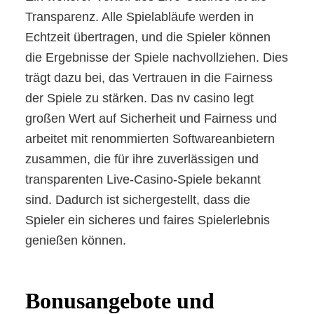
Transparenz. Alle Spielabläufe werden in
Echtzeit übertragen, und die Spieler können
die Ergebnisse der Spiele nachvollziehen. Dies
trägt dazu bei, das Vertrauen in die Fairness
der Spiele zu stärken. Das nv casino legt
großen Wert auf Sicherheit und Fairness und
arbeitet mit renommierten Softwareanbietern
zusammen, die für ihre zuverlässigen und
transparenten Live-Casino-Spiele bekannt
sind. Dadurch ist sichergestellt, dass die
Spieler ein sicheres und faires Spielerlebnis
genießen können.
Bonusangebote und