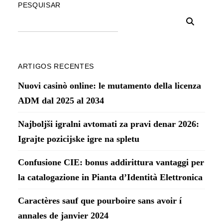
PESQUISAR
ARTIGOS RECENTES
Nuovi casinò online: le mutamento della licenza
ADM dal 2025 al 2034
Najboljši igralni avtomati za pravi denar 2026:
Igrajte pozicijske igre na spletu
Confusione CIE: bonus addirittura vantaggi per
la catalogazione in Pianta d’Identità Elettronica
Caractères sauf que pourboire sans avoir í
annales de janvier 2024