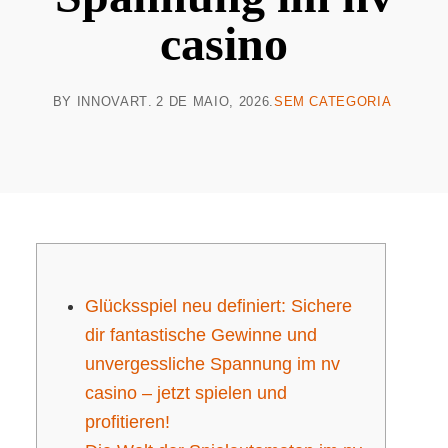
casino
BY
INNOVART
2 DE MAIO, 2026
SEM CATEGORIA
Glücksspiel neu definiert: Sichere
dir fantastische Gewinne und
unvergessliche Spannung im nv
casino – jetzt spielen und
profitieren!