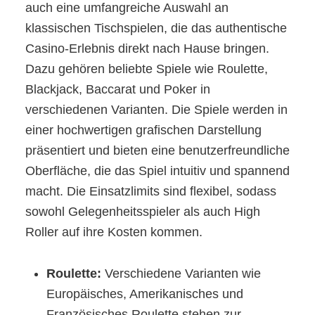
auch eine umfangreiche Auswahl an
klassischen Tischspielen, die das authentische
Casino-Erlebnis direkt nach Hause bringen.
Dazu gehören beliebte Spiele wie Roulette,
Blackjack, Baccarat und Poker in
verschiedenen Varianten. Die Spiele werden in
einer hochwertigen grafischen Darstellung
präsentiert und bieten eine benutzerfreundliche
Oberfläche, die das Spiel intuitiv und spannend
macht. Die Einsatzlimits sind flexibel, sodass
sowohl Gelegenheitsspieler als auch High
Roller auf ihre Kosten kommen.
Roulette:
Verschiedene Varianten wie
Europäisches, Amerikanisches und
Französisches Roulette stehen zur