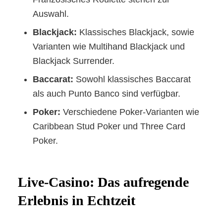
Auswahl.
Blackjack:
Klassisches Blackjack, sowie
Varianten wie Multihand Blackjack und
Blackjack Surrender.
Baccarat:
Sowohl klassisches Baccarat
als auch Punto Banco sind verfügbar.
Poker:
Verschiedene Poker-Varianten wie
Caribbean Stud Poker und Three Card
Poker.
Live-Casino: Das aufregende
Erlebnis in Echtzeit