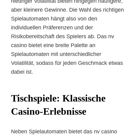
niedriger Volatilität bieten hingegen häufigere,
aber kleinere Gewinne. Die Wahl des richtigen
Spielautomaten hängt also von den
individuellen Präferenzen und der
Risikobereitschaft des Spielers ab. Das nv
casino bietet eine breite Palette an
Spielautomaten mit unterschiedlicher
Volatilität, sodass für jeden Geschmack etwas
dabei ist.
Tischspiele: Klassische
Casino-Erlebnisse
Neben Spielautomaten bietet das nv casino