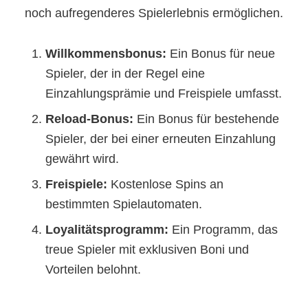
noch aufregenderes Spielerlebnis ermöglichen.
Willkommensbonus:
Ein Bonus für neue
Spieler, der in der Regel eine
Einzahlungsprämie und Freispiele umfasst.
Reload-Bonus:
Ein Bonus für bestehende
Spieler, der bei einer erneuten Einzahlung
gewährt wird.
Freispiele:
Kostenlose Spins an
bestimmten Spielautomaten.
Loyalitätsprogramm:
Ein Programm, das
treue Spieler mit exklusiven Boni und
Vorteilen belohnt.