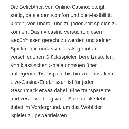
Die Beliebtheit von Online-Casinos steigt
stetig, da sie den Komfort und die Flexibilität
bieten, von überall und zu jeder Zeit spielen zu
können. Das nv casino versucht, diesen
Bedürfnissen gerecht zu werden und seinen
Spielern ein umfassendes Angebot an
verschiedenen Glücksspielen bereitzustellen.
Von klassischen Spielautomaten über
aufregende Tischspiele bis hin zu innovativen
Live-Casino-Erlebnissen ist für jeden
Geschmack etwas dabei. Eine transparente
und verantwortungsvolle Spielpolitik steht
dabei im Vordergrund, um das Wohl der
Spieler zu gewährleisten.