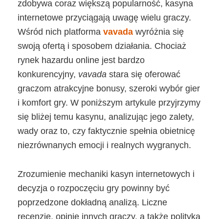
zdobywa coraz większą popularność, kasyna
internetowe przyciągają uwagę wielu graczy.
Wśród nich platforma
vavada
wyróżnia się
swoją ofertą i sposobem działania. Chociaż
rynek hazardu online jest bardzo
konkurencyjny,
vavada
stara się oferować
graczom atrakcyjne bonusy, szeroki wybór gier
i komfort gry. W poniższym artykule przyjrzymy
się bliżej temu kasynu, analizując jego zalety,
wady oraz to, czy faktycznie spełnia obietnicę
niezrównanych emocji i realnych wygranych.
Zrozumienie mechaniki kasyn internetowych i
decyzja o rozpoczęciu gry powinny być
poprzedzone dokładną analizą. Liczne
recenzje, opinie innych graczy, a także polityka