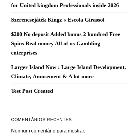
for United kingdom Professionals inside 2026
Szerencsejáték Kingz « Escola Girassol
$200 No deposit Added bonus 2 hundred Free
Spins Real money All of us Gambling
enterprises
Larger Island Now : Large Island Development,
Climate, Amusement & A lot more
Test Post Created
COMENTÁRIOS RECENTES
Nenhum comentário para mostrar.