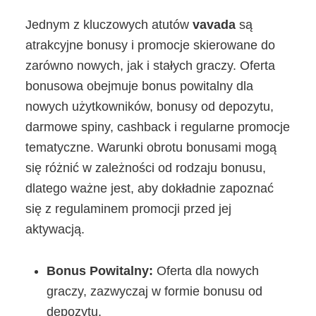
Jednym z kluczowych atutów
vavada
są
atrakcyjne bonusy i promocje skierowane do
zarówno nowych, jak i stałych graczy. Oferta
bonusowa obejmuje bonus powitalny dla
nowych użytkowników, bonusy od depozytu,
darmowe spiny, cashback i regularne promocje
tematyczne. Warunki obrotu bonusami mogą
się różnić w zależności od rodzaju bonusu,
dlatego ważne jest, aby dokładnie zapoznać
się z regulaminem promocji przed jej
aktywacją.
Bonus Powitalny:
Oferta dla nowych
graczy, zazwyczaj w formie bonusu od
depozytu.