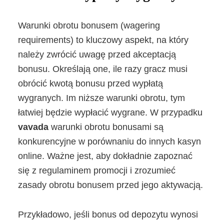
Warunki obrotu bonusem (wagering
requirements) to kluczowy aspekt, na który
należy zwrócić uwagę przed akceptacją
bonusu. Określają one, ile razy gracz musi
obrócić kwotą bonusu przed wypłatą
wygranych. Im niższe warunki obrotu, tym
łatwiej będzie wypłacić wygrane. W przypadku
vavada
warunki obrotu bonusami są
konkurencyjne w porównaniu do innych kasyn
online. Ważne jest, aby dokładnie zapoznać
się z regulaminem promocji i zrozumieć
zasady obrotu bonusem przed jego aktywacją.
Przykładowo, jeśli bonus od depozytu wynosi