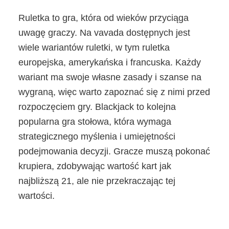
Ruletka to gra, która od wieków przyciąga
uwagę graczy. Na vavada dostępnych jest
wiele wariantów ruletki, w tym ruletka
europejska, amerykańska i francuska. Każdy
wariant ma swoje własne zasady i szanse na
wygraną, więc warto zapoznać się z nimi przed
rozpoczęciem gry. Blackjack to kolejna
popularna gra stołowa, która wymaga
strategicznego myślenia i umiejętności
podejmowania decyzji. Gracze muszą pokonać
krupiera, zdobywając wartość kart jak
najbliższą 21, ale nie przekraczając tej
wartości.