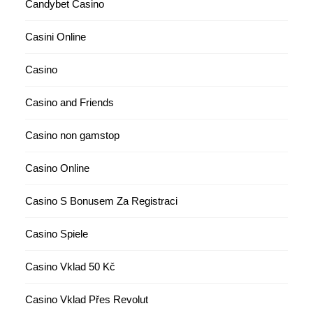
Candybet Casino
Casini Online
Casino
Casino and Friends
Casino non gamstop
Casino Online
Casino S Bonusem Za Registraci
Casino Spiele
Casino Vklad 50 Kč
Casino Vklad Přes Revolut