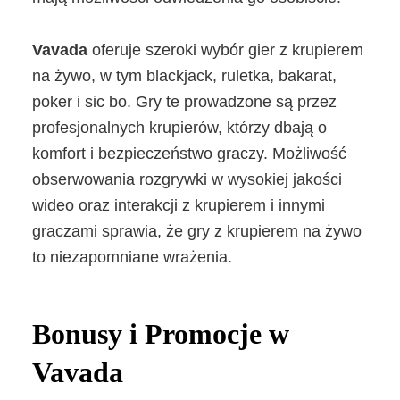
Vavada
oferuje szeroki wybór gier z krupierem
na żywo, w tym blackjack, ruletka, bakarat,
poker i sic bo. Gry te prowadzone są przez
profesjonalnych krupierów, którzy dbają o
komfort i bezpieczeństwo graczy. Możliwość
obserwowania rozgrywki w wysokiej jakości
wideo oraz interakcji z krupierem i innymi
graczami sprawia, że gry z krupierem na żywo
to niezapomniane wrażenia.
Bonusy i Promocje w
Vavada