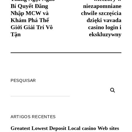
Bí Quyết Đăng
niezapomniane
Nhập MCW và
chwile szczęścia
Khám Phá Thế
dzięki vavada
Giới Giải Trí Vô
casino login i
Tận
ekskluzywny
PESQUISAR
ARTIGOS RECENTES
Greatest Lowest Deposit Local casino Web sites