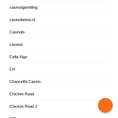
casino/gambling
casinobetsio.nl
Casinolo
casinos
Celta Vigo
CH
ChanceBit Casino
Chicken Road
Chicken Road 2