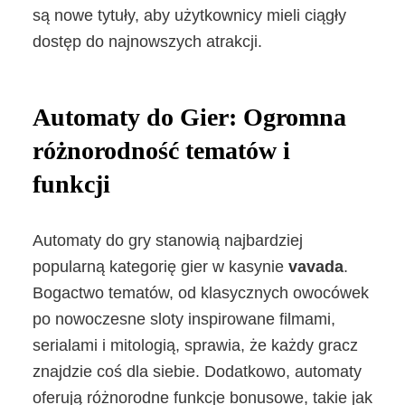
są nowe tytuły, aby użytkownicy mieli ciągły
dostęp do najnowszych atrakcji.
Automaty do Gier: Ogromna
różnorodność tematów i
funkcji
Automaty do gry stanowią najbardziej
popularną kategorię gier w kasynie
vavada
.
Bogactwo tematów, od klasycznych owocówek
po nowoczesne sloty inspirowane filmami,
serialami i mitologią, sprawia, że każdy gracz
znajdzie coś dla siebie. Dodatkowo, automaty
oferują różnorodne funkcje bonusowe, takie jak