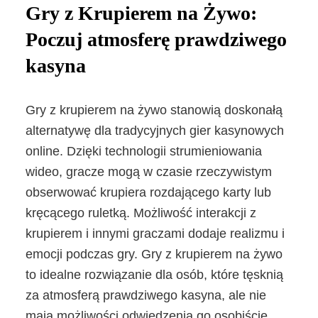
Gry z Krupierem na Żywo:
Poczuj atmosferę prawdziwego
kasyna
Gry z krupierem na żywo stanowią doskonałą
alternatywę dla tradycyjnych gier kasynowych
online. Dzięki technologii strumieniowania
wideo, gracze mogą w czasie rzeczywistym
obserwować krupiera rozdającego karty lub
kręcącego ruletką. Możliwość interakcji z
krupierem i innymi graczami dodaje realizmu i
emocji podczas gry. Gry z krupierem na żywo
to idealne rozwiązanie dla osób, które tęsknią
za atmosferą prawdziwego kasyna, ale nie
mają możliwości odwiedzenia go osobiście.