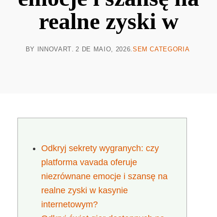
realne zyski w
BY
INNOVART
2 DE MAIO, 2026
SEM CATEGORIA
Odkryj sekrety wygranych: czy
platforma vavada oferuje
niezrównane emocje i szansę na
realne zyski w kasynie
internetowym?