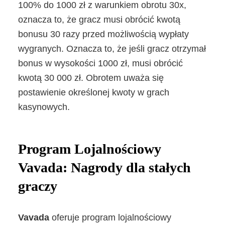
100% do 1000 zł z warunkiem obrotu 30x,
oznacza to, że gracz musi obrócić kwotą
bonusu 30 razy przed możliwością wypłaty
wygranych. Oznacza to, że jeśli gracz otrzymał
bonus w wysokości 1000 zł, musi obrócić
kwotą 30 000 zł. Obrotem uważa się
postawienie określonej kwoty w grach
kasynowych.
Program Lojalnościowy
Vavada: Nagrody dla stałych
graczy
Vavada
oferuje program lojalnościowy