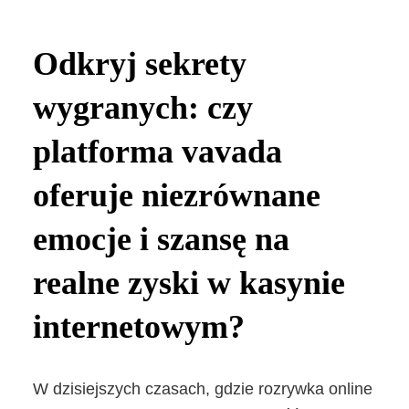
Odkryj sekrety
wygranych: czy
platforma vavada
oferuje niezrównane
emocje i szansę na
realne zyski w kasynie
internetowym?
W dzisiejszych czasach, gdzie rozrywka online