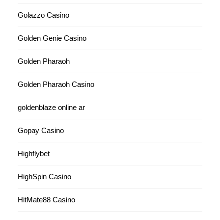
Golazzo Casino
Golden Genie Casino
Golden Pharaoh
Golden Pharaoh Casino
goldenblaze online ar
Gopay Casino
Highflybet
HighSpin Casino
HitMate88 Casino