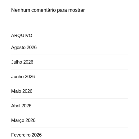
Nenhum comentário para mostrar.
ARQUIVO
Agosto 2026
Julho 2026
Junho 2026
Maio 2026
Abril 2026
Março 2026
Fevereiro 2026