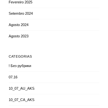
Fevereiro 2025
Setembro 2024
Agosto 2024
Agosto 2023
CATEGORIAS
! Без рубрики
07.16
10_07_AU_AKS
10_07_CA_AKS