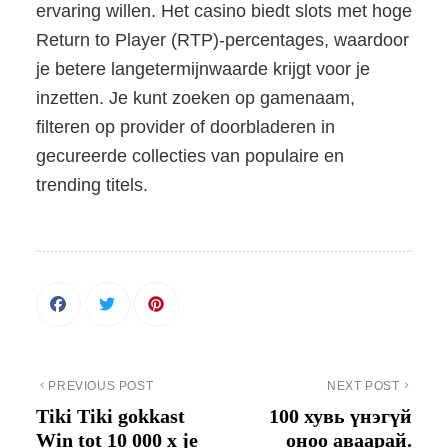
ervaring willen. Het casino biedt slots met hoge
Return to Player (RTP)-percentages, waardoor
je betere langetermijnwaarde krijgt voor je
inzetten. Je kunt zoeken op gamenaam,
filteren op provider of doorbladeren in
gecureerde collecties van populaire en
trending titels.
PREVIOUS POST
NEXT POST
Tiki Tiki gokkast
100 хувь үнэгүй
Win tot 10 000 x je
оноо аваарай.