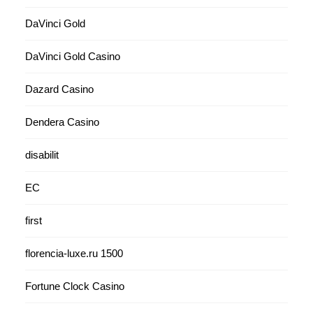
DaVinci Gold
DaVinci Gold Casino
Dazard Casino
Dendera Casino
disabilit
EC
first
florencia-luxe.ru 1500
Fortune Clock Casino