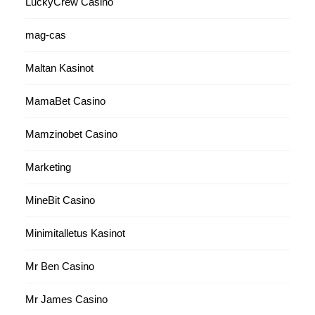
LuckyCrew Casino
mag-cas
Maltan Kasinot
MamaBet Casino
Mamzinobet Casino
Marketing
MineBit Casino
Minimitalletus Kasinot
Mr Ben Casino
Mr James Casino