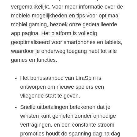
vergemakkelijkt. Voor meer informatie over de
mobiele mogelijkheden en tips voor optimaal
mobiel gaming, bezoek onze gedetailleerde
app pagina. Het platform is volledig
geoptimaliseerd voor smartphones en tablets,
waardoor je onderweg toegang hebt tot alle
games en functies.
Het bonusaanbod van LiraSpin is
ontworpen om nieuwe spelers een
vliegende start te geven.
Snelle uitbetalingen betekenen dat je
winsten kunt genieten zonder onnodige
vertragingen, en een constante stroom
promoties houdt de spanning dag na dag