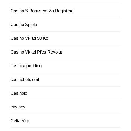
Casino S Bonusem Za Registraci
Casino Spiele
Casino Vklad 50 Kč
Casino Vklad Přes Revolut
casino/gambling
casinobetsio.nl
Casinolo
casinos
Celta Vigo