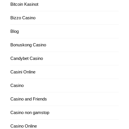
Bitcoin Kasinot
Bizzo Casino
Blog
Bonuskong Casino
Candybet Casino
Casini Online
Casino
Casino and Friends
Casino non gamstop
Casino Online