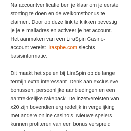
Na accountverificatie ben je klaar om je eerste
storting te doen en de welkomstbonus te
claimen. Door op deze link te klikken bevestig
je je e-mailadres en activeer je het account.
Het aanmaken van een LiraSpin Casino-
account vereist
liraspbe.com
slechts
basisinformatie.
Dit maakt het spelen bij LiraSpin op de lange
termijn extra interessant. Denk aan exclusieve
bonussen, persoonlijke aanbiedingen en een
aantrekkelijke rakeback. De inzetvereisten van
x20 zijn bovendien erg redelijk in vergelijking
met andere online casino’s. Nieuwe spelers
kunnen profiteren van een bonus verspreid