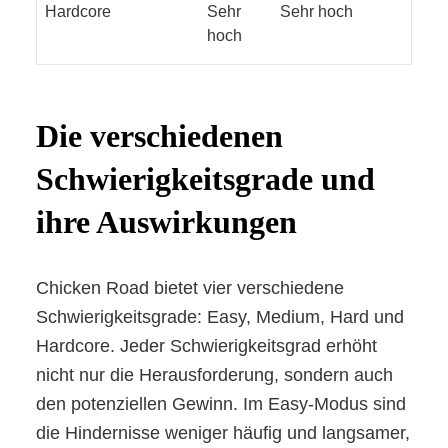
Hardcore
Sehr
Sehr hoch
hoch
Die verschiedenen
Schwierigkeitsgrade und
ihre Auswirkungen
Chicken Road bietet vier verschiedene
Schwierigkeitsgrade: Easy, Medium, Hard und
Hardcore. Jeder Schwierigkeitsgrad erhöht
nicht nur die Herausforderung, sondern auch
den potenziellen Gewinn. Im Easy-Modus sind
die Hindernisse weniger häufig und langsamer,