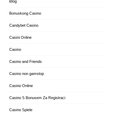
Blog
Bonuskong Casino
Candybet Casino
Casini Online
Casino
Casino and Friends
Casino non gamstop
Casino Online
Casino S Bonusem Za Registraci
Casino Spiele