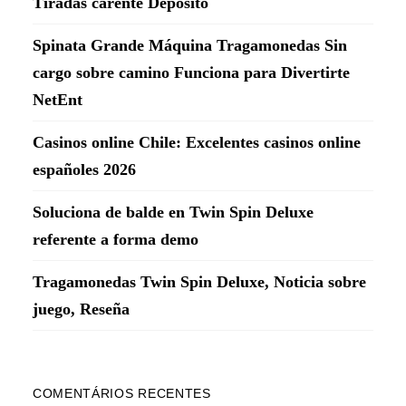
Tiradas carente Depósito
Spinata Grande Máquina Tragamonedas Sin
cargo sobre camino Funciona para Divertirte
NetEnt
Casinos online Chile: Excelentes casinos online
españoles 2026
Soluciona de balde en Twin Spin Deluxe
referente a forma demo
Tragamonedas Twin Spin Deluxe, Noticia sobre
juego, Reseña
COMENTÁRIOS RECENTES