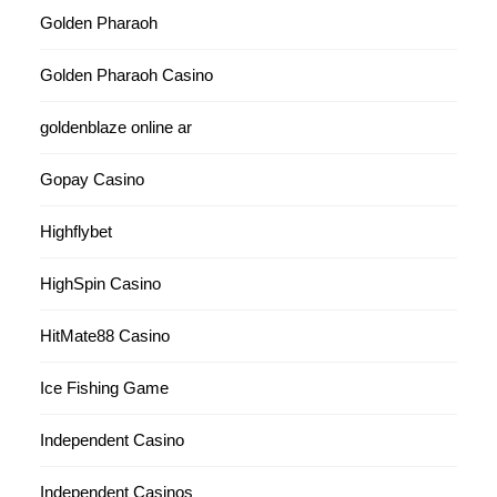
Golden Pharaoh
Golden Pharaoh Casino
goldenblaze online ar
Gopay Casino
Highflybet
HighSpin Casino
HitMate88 Casino
Ice Fishing Game
Independent Casino
Independent Casinos