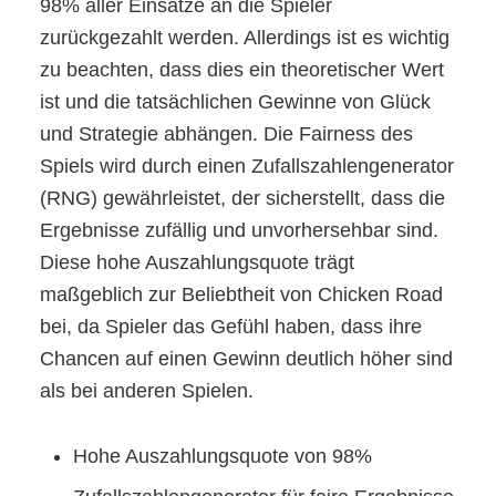
98% aller Einsätze an die Spieler
zurückgezahlt werden. Allerdings ist es wichtig
zu beachten, dass dies ein theoretischer Wert
ist und die tatsächlichen Gewinne von Glück
und Strategie abhängen. Die Fairness des
Spiels wird durch einen Zufallszahlengenerator
(RNG) gewährleistet, der sicherstellt, dass die
Ergebnisse zufällig und unvorhersehbar sind.
Diese hohe Auszahlungsquote trägt
maßgeblich zur Beliebtheit von Chicken Road
bei, da Spieler das Gefühl haben, dass ihre
Chancen auf einen Gewinn deutlich höher sind
als bei anderen Spielen.
Hohe Auszahlungsquote von 98%