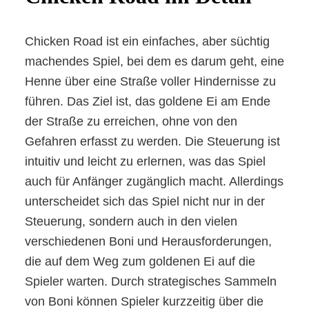
Chicken Road ist ein einfaches, aber süchtig
machendes Spiel, bei dem es darum geht, eine
Henne über eine Straße voller Hindernisse zu
führen. Das Ziel ist, das goldene Ei am Ende
der Straße zu erreichen, ohne von den
Gefahren erfasst zu werden. Die Steuerung ist
intuitiv und leicht zu erlernen, was das Spiel
auch für Anfänger zugänglich macht. Allerdings
unterscheidet sich das Spiel nicht nur in der
Steuerung, sondern auch in den vielen
verschiedenen Boni und Herausforderungen,
die auf dem Weg zum goldenen Ei auf die
Spieler warten. Durch strategisches Sammeln
von Boni können Spieler kurzzeitig über die