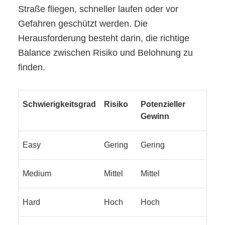
Straße fliegen, schneller laufen oder vor
Gefahren geschützt werden. Die
Herausforderung besteht darin, die richtige
Balance zwischen Risiko und Belohnung zu
finden.
Schwierigkeitsgrad
Risiko
Potenzieller
Gewinn
Easy
Gering
Gering
Medium
Mittel
Mittel
Hard
Hoch
Hoch