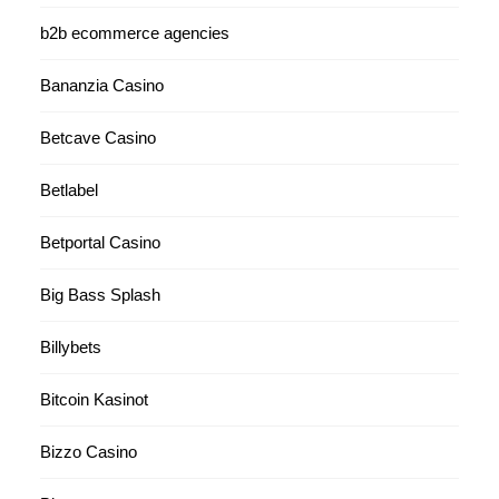
b2b ecommerce agencies
Bananzia Casino
Betcave Casino
Betlabel
Betportal Casino
Big Bass Splash
Billybets
Bitcoin Kasinot
Bizzo Casino