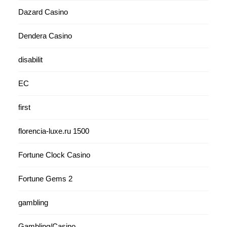
Dazard Casino
Dendera Casino
disabilit
EC
first
florencia-luxe.ru 1500
Fortune Clock Casino
Fortune Gems 2
gambling
Gambling/Casino