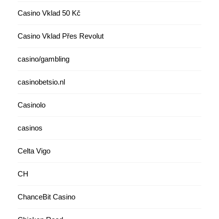
Casino Vklad 50 Kč
Casino Vklad Přes Revolut
casino/gambling
casinobetsio.nl
Casinolo
casinos
Celta Vigo
CH
ChanceBit Casino