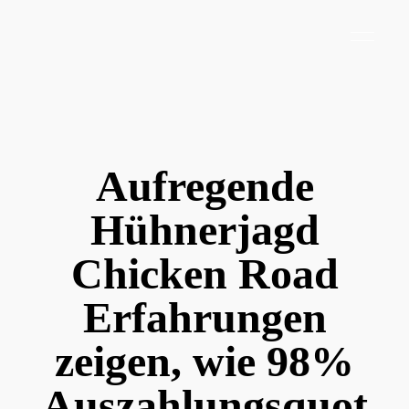
Aufregende
Hühnerjagd
Chicken Road
Erfahrungen
zeigen, wie 98%
Auszahlungsquot