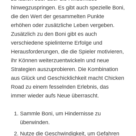
hinwegzuspringen. Es gibt auch spezielle Boni,
die den Wert der gesammelten Punkte
erhöhen oder zusätzliche Leben vergeben.
Zusätzlich zu den Boni gibt es auch
verschiedene spielinterne Erfolge und
Herausforderungen, die die Spieler motivieren,
ihr Können weiterzuentwickeln und neue
Strategien auszuprobieren. Die Kombination
aus Glück und Geschicklichkeit macht Chicken
Road zu einem fesselnden Erlebnis, das
immer wieder aufs Neue überrascht.
Sammle Boni, um Hindernisse zu
überwinden.
Nutze die Geschwindigkeit, um Gefahren