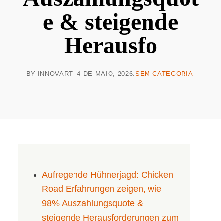
e & steigende
Herausfo
BY
INNOVART
4 DE MAIO, 2026
SEM CATEGORIA
Aufregende Hühnerjagd: Chicken
Road Erfahrungen zeigen, wie
98% Auszahlungsquote &
steigende Herausforderungen zum