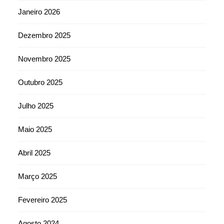
Janeiro 2026
Dezembro 2025
Novembro 2025
Outubro 2025
Julho 2025
Maio 2025
Abril 2025
Março 2025
Fevereiro 2025
Agosto 2024