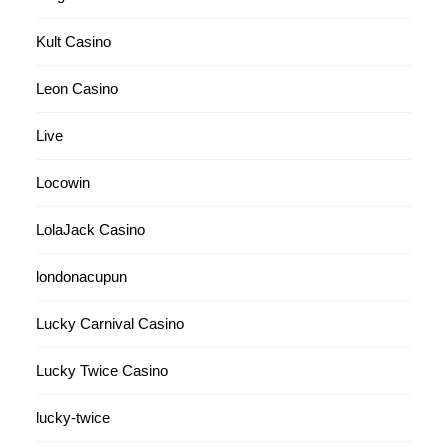
Kult Casino
Leon Casino
Live
Locowin
LolaJack Casino
londonacupun
Lucky Carnival Casino
Lucky Twice Casino
lucky-twice