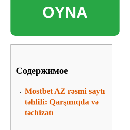
OYNA
Содержимое
Mostbet AZ rəsmi saytı
təhlili: Qarşınıqda və
təchizatı