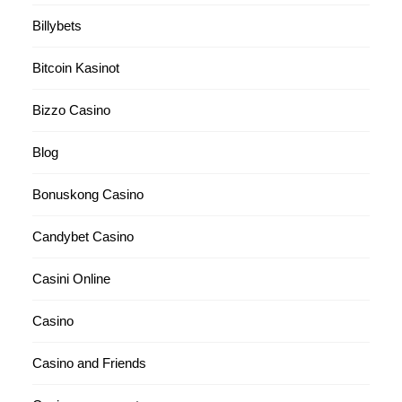
Billybets
Bitcoin Kasinot
Bizzo Casino
Blog
Bonuskong Casino
Candybet Casino
Casini Online
Casino
Casino and Friends