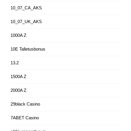
10_07_CA_AKS
10_07_UK_AKS
1000A Z
10E Talletusbonus
13.2
1500A Z
2000A Z
29black Casino
7ABET Casino