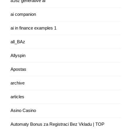
a16z generative ai
ai companion
ai in finance examples 1
all_BAz
Allyspin
Apostas
archive
articles
Asino Casino
Automaty Bonus za Registraci Bez Vkladu | TOP