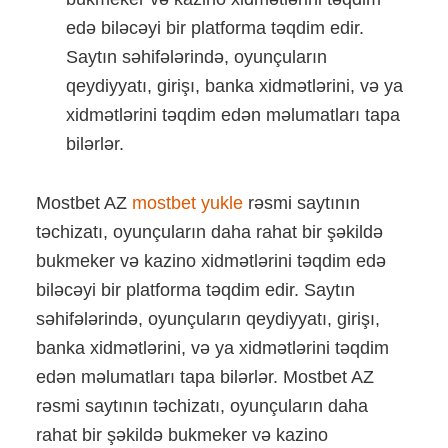
edə biləcəyi bir platforma təqdim edir.
Saytın səhifələrində, oyunçuların
qeydiyyatı, girişı, banka xidmətlərini, və ya
xidmətlərini təqdim edən məlumatları tapa
bilərlər.
Mostbet AZ
mostbet yukle
rəsmi saytının
təchizatı, oyunçuların daha rahat bir şəkildə
bukmeker və kazino xidmətlərini təqdim edə
biləcəyi bir platforma təqdim edir. Saytın
səhifələrində, oyunçuların qeydiyyatı, girişı,
banka xidmətlərini, və ya xidmətlərini təqdim
edən məlumatları tapa bilərlər. Mostbet AZ
rəsmi saytının təchizatı, oyunçuların daha
rahat bir şəkildə bukmeker və kazino