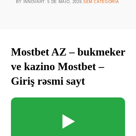
BY
INNOVART
5 DE MAIO, 2026
SEM CATEGORIA
Mostbet AZ – bukmeker
ve kazino Mostbet –
Giriş rəsmi sayt
▶️