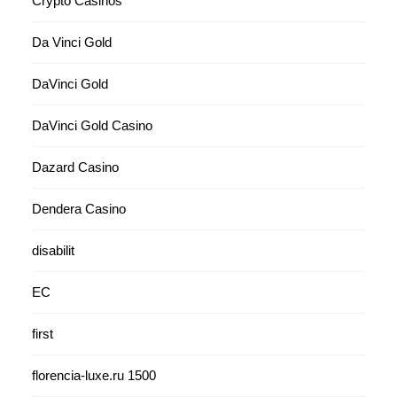
Crypto Casinos
Da Vinci Gold
DaVinci Gold
DaVinci Gold Casino
Dazard Casino
Dendera Casino
disabilit
EC
first
florencia-luxe.ru 1500