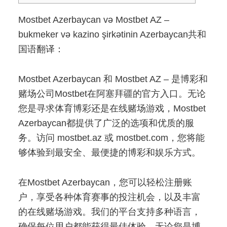
Mostbet Azerbaycan və Mostbet AZ –
bukmeker və kazino şirkətinin Azerbaycan共和
国语翻译：
Mostbet Azerbaycan 和 Mostbet AZ – 是博彩和
赌场公司Mostbet在阿塞拜疆的官方入口。无论
您是寻求体育博彩还是在线赌场游戏，Mostbet
Azerbaycan都提供了广泛的选项和优质的服
务。访问 mostbet.az 或 mostbet.com，您将能
够体验到最安全、最便捷的博彩和娱乐方式。
在Mostbet Azerbaycan，您可以轻松注册账
户，享受各种体育赛事的投注机会，以及丰富
的在线赌场游戏。我们的平台支持多种语言，
确保每位用户都能获得最佳体验。无论您是博