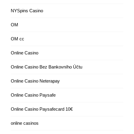
NYSpins Casino
OM
OM cc
Online Casino
Online Casino Bez Bankovního Účtu
Online Casino Neterapay
Online Casino Paysafe
Online Casino Paysafecard 10€
online casinos