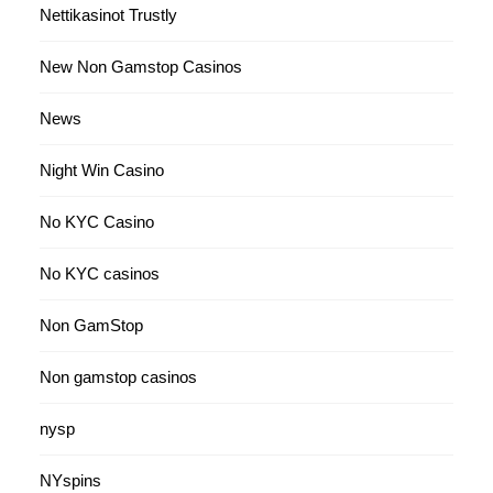
Nettikasinot Trustly
New Non Gamstop Casinos
News
Night Win Casino
No KYC Casino
No KYC casinos
Non GamStop
Non gamstop casinos
nysp
NYspins