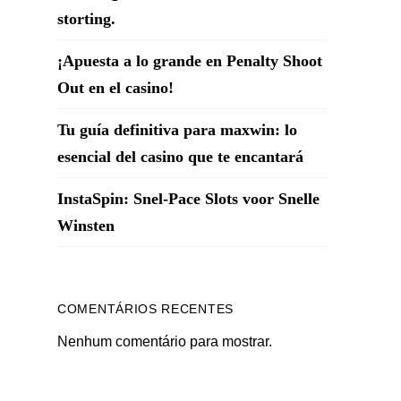
storting.
¡Apuesta a lo grande en Penalty Shoot
Out en el casino!
Tu guía definitiva para maxwin: lo
esencial del casino que te encantará
InstaSpin: Snel‑Pace Slots voor Snelle
Winsten
COMENTÁRIOS RECENTES
Nenhum comentário para mostrar.