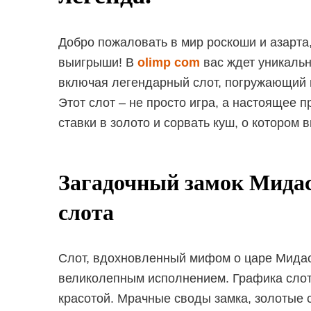
Добро пожаловать в мир роскоши и азарта
выигрыши! В
olimp com
вас ждет уникаль
включая легендарный слот, погружающий в
Этот слот – не просто игра, а настоящее 
ставки в золото и сорвать куш, о котором 
Загадочный замок Мидас
слота
Слот, вдохновленный мифом о царе Мидас
великолепным исполнением. Графика слот
красотой. Мрачные своды замка, золотые 