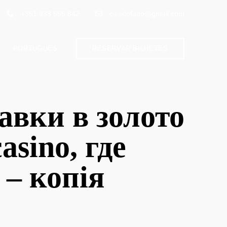
+351 938 555 842
caisdofado@gmail.com
PORTUGUÊS
RESERVAR BILHETES
авки в золото
asino, где
 – копія