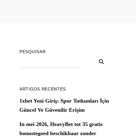
PESQUISAR
ARTIGOS RECENTES
1xbet Yeni Giriş: Spor Tutkunları İçin
Güncel Ve Güvenilir Erişim
In mei 2026, HeavyBet tot 35 gratis
bonustegoed beschikbaar zonder