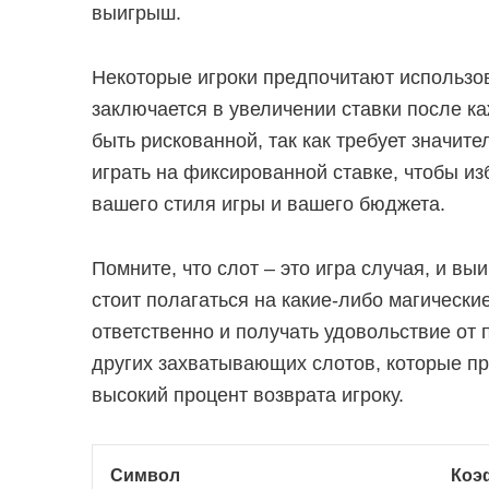
выигрыш.
Некоторые игроки предпочитают использов
заключается в увеличении ставки после ка
быть рискованной, так как требует значит
играть на фиксированной ставке, чтобы из
вашего стиля игры и вашего бюджета.
Помните, что слот – это игра случая, и вы
стоит полагаться на какие-либо магически
ответственно и получать удовольствие от 
других захватывающих слотов, которые п
высокий процент возврата игроку.
Символ
Коэ