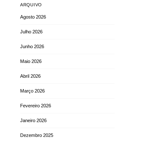
ARQUIVO
Agosto 2026
Julho 2026
Junho 2026
Maio 2026
Abril 2026
Março 2026
Fevereiro 2026
Janeiro 2026
Dezembro 2025