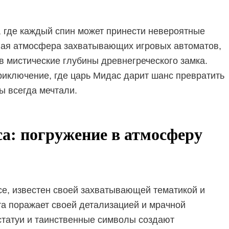
, где каждый спин может принести невероятные
ная атмосфера захватывающих игровых автоматов,
 мистические глубины древнегреческого замка.
приключение, где царь Мидас дарит шанс превратить
вы всегда мечтали.
а: погружение в атмосферу
е, известен своей захватывающей тематикой и
а поражает своей детализацией и мрачной
статуи и таинственные символы создают