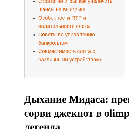
Стратегии игры: как увеличить
шансы на выигрыш
Особенности RTP и
волатильности слота
Советы по управлению
банкроллом
Совместимость слота с
различными устройствами
Дыхание Мидаса: прев
сорви джекпот в olimp
легенда.