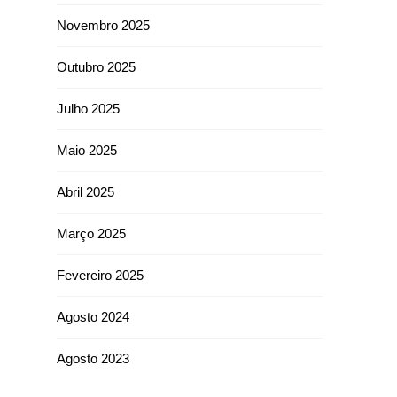
Novembro 2025
Outubro 2025
Julho 2025
Maio 2025
Abril 2025
Março 2025
Fevereiro 2025
Agosto 2024
Agosto 2023