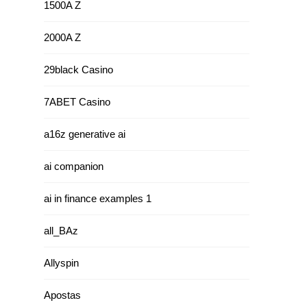
1500A Z
2000A Z
29black Casino
7ABET Casino
a16z generative ai
ai companion
ai in finance examples 1
all_BAz
Allyspin
Apostas