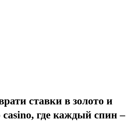
рати ставки в золото и
 casino, где каждый спин –