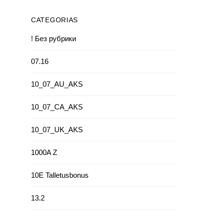
CATEGORIAS
! Без рубрики
07.16
10_07_AU_AKS
10_07_CA_AKS
10_07_UK_AKS
1000A Z
10E Talletusbonus
13.2