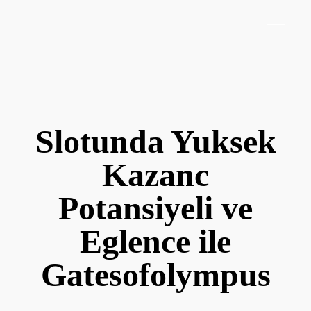
Slotunda Yuksek
Kazanc
Potansiyeli ve
Eglence ile
Gatesofolympus