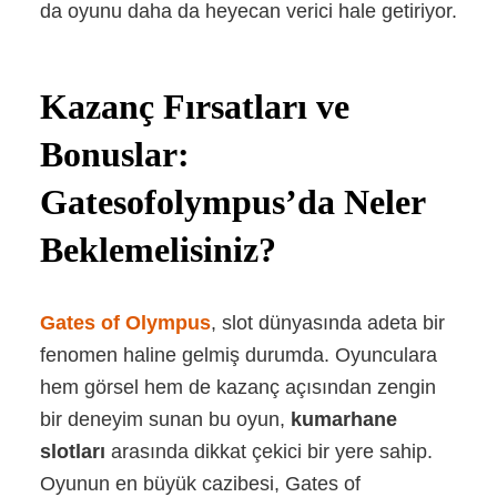
da oyunu daha da heyecan verici hale getiriyor.
Kazanç Fırsatları ve
Bonuslar:
Gatesofolympus’da Neler
Beklemelisiniz?
Gates of Olympus
, slot dünyasında adeta bir
fenomen haline gelmiş durumda. Oyunculara
hem görsel hem de kazanç açısından zengin
bir deneyim sunan bu oyun,
kumarhane
slotları
arasında dikkat çekici bir yere sahip.
Oyunun en büyük cazibesi, Gates of