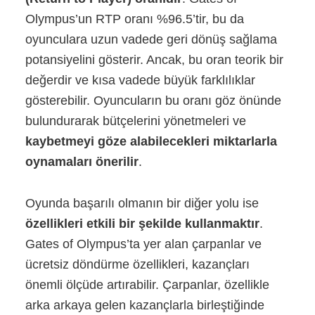
Olympus’un RTP oranı %96.5’tir, bu da
oyunculara uzun vadede geri dönüş sağlama
potansiyelini gösterir. Ancak, bu oran teorik bir
değerdir ve kısa vadede büyük farklılıklar
gösterebilir. Oyuncuların bu oranı göz önünde
bulundurarak bütçelerini yönetmeleri ve
kaybetmeyi göze alabilecekleri miktarlarla
oynamaları önerilir
.
Oyunda başarılı olmanın bir diğer yolu ise
özellikleri etkili bir şekilde kullanmaktır
.
Gates of Olympus’ta yer alan çarpanlar ve
ücretsiz döndürme özellikleri, kazançları
önemli ölçüde artırabilir. Çarpanlar, özellikle
arka arkaya gelen kazançlarla birleştiğinde