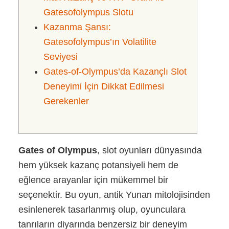
Gatesofolympus Slotu
Kazanma Şansı:
Gatesofolympus’ın Volatilite
Seviyesi
Gates-of-Olympus’da Kazançlı Slot
Deneyimi İçin Dikkat Edilmesi
Gerekenler
Gates of Olympus
, slot oyunları dünyasında
hem yüksek kazanç potansiyeli hem de
eğlence arayanlar için mükemmel bir
seçenektir. Bu oyun, antik Yunan mitolojisinden
esinlenerek tasarlanmış olup, oyunculara
tanrıların diyarında benzersiz bir deneyim