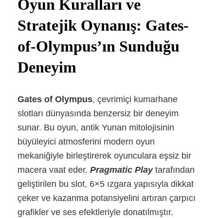
Oyun Kuralları ve
Stratejik Oynanış: Gates-
of-Olympus’ın Sunduğu
Deneyim
Gates of Olympus
, çevrimiçi kumarhane
slotları dünyasında benzersiz bir deneyim
sunar. Bu oyun, antik Yunan mitolojisinin
büyüleyici atmosferini modern oyun
mekaniğiyle birleştirerek oyunculara eşsiz bir
macera vaat eder.
Pragmatic Play
tarafından
geliştirilen bu slot, 6×5 ızgara yapısıyla dikkat
çeker ve kazanma potansiyelini artıran çarpıcı
grafikler ve ses efektleriyle donatılmıştır.