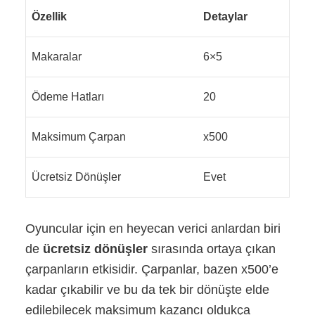
Özellik
Detaylar
Makaralar
6×5
Ödeme Hatları
20
Maksimum Çarpan
x500
Ücretsiz Dönüşler
Evet
Oyuncular için en heyecan verici anlardan biri
de
ücretsiz dönüşler
sırasında ortaya çıkan
çarpanların etkisidir. Çarpanlar, bazen x500’e
kadar çıkabilir ve bu da tek bir dönüşte elde
edilebilecek maksimum kazancı oldukça