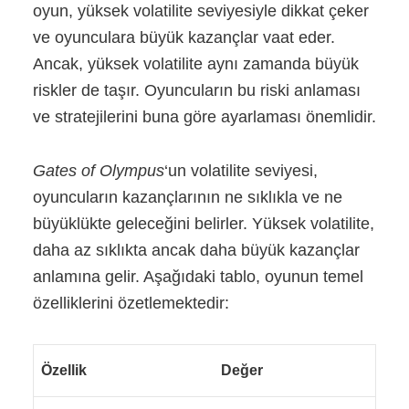
oyun, yüksek volatilite seviyesiyle dikkat çeker
ve oyunculara büyük kazançlar vaat eder.
Ancak, yüksek volatilite aynı zamanda büyük
riskler de taşır. Oyuncuların bu riski anlaması
ve stratejilerini buna göre ayarlaması önemlidir.
Gates of Olympus
‘un volatilite seviyesi,
oyuncuların kazançlarının ne sıklıkla ve ne
büyüklükte geleceğini belirler. Yüksek volatilite,
daha az sıklıkta ancak daha büyük kazançlar
anlamına gelir. Aşağıdaki tablo, oyunun temel
özelliklerini özetlemektedir:
Özellik
Değer