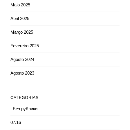
Maio 2025
Abril 2025
Março 2025
Fevereiro 2025
Agosto 2024
Agosto 2023
CATEGORIAS
! Без рубрики
07.16