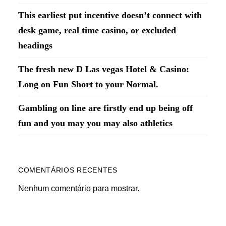
This earliest put incentive doesn’t connect with
desk game, real time casino, or excluded
headings
The fresh new D Las vegas Hotel & Casino:
Long on Fun Short to your Normal.
Gambling on line are firstly end up being off
fun and you may you may also athletics
COMENTÁRIOS RECENTES
Nenhum comentário para mostrar.