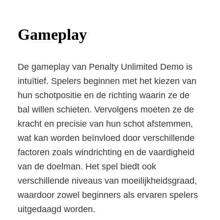
Gameplay
De gameplay van Penalty Unlimited Demo is
intuïtief. Spelers beginnen met het kiezen van
hun schotpositie en de richting waarin ze de
bal willen schieten. Vervolgens moeten ze de
kracht en precisie van hun schot afstemmen,
wat kan worden beïnvloed door verschillende
factoren zoals windrichting en de vaardigheid
van de doelman. Het spel biedt ook
verschillende niveaus van moeilijkheidsgraad,
waardoor zowel beginners als ervaren spelers
uitgedaagd worden.