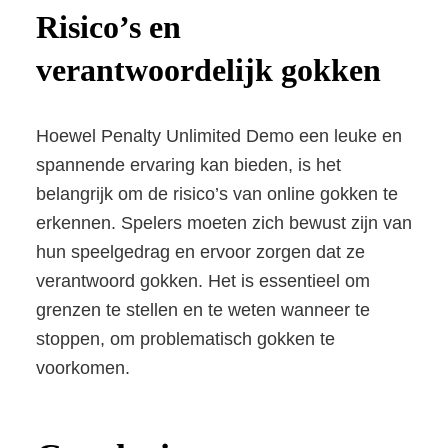
Risico’s en
verantwoordelijk gokken
Hoewel Penalty Unlimited Demo een leuke en
spannende ervaring kan bieden, is het
belangrijk om de risico’s van online gokken te
erkennen. Spelers moeten zich bewust zijn van
hun speelgedrag en ervoor zorgen dat ze
verantwoord gokken. Het is essentieel om
grenzen te stellen en te weten wanneer te
stoppen, om problematisch gokken te
voorkomen.