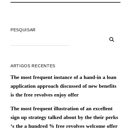
PESQUISAR
ARTIGOS RECENTES
The most frequent instance of a hand-in a loan
application approach discussed of new benefits
is the free revolves enjoy offer
The most frequent illustration of an excellent
sign up strategy talked about by the their perks
‘s the a hundred % free revolves welcome offer