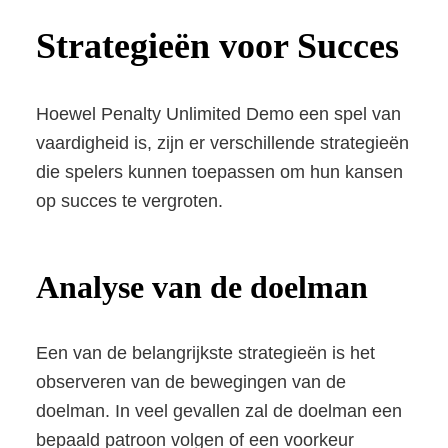
Strategieën voor Succes
Hoewel Penalty Unlimited Demo een spel van
vaardigheid is, zijn er verschillende strategieën
die spelers kunnen toepassen om hun kansen
op succes te vergroten.
Analyse van de doelman
Een van de belangrijkste strategieën is het
observeren van de bewegingen van de
doelman. In veel gevallen zal de doelman een
bepaald patroon volgen of een voorkeur