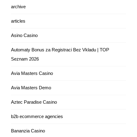
archive
articles
Asino Casino
Automaty Bonus za Registraci Bez Vkladu | TOP
Seznam 2026
Avia Masters Casino
Avia Masters Demo
Aztec Paradise Casino
b2b ecommerce agencies
Bananzia Casino