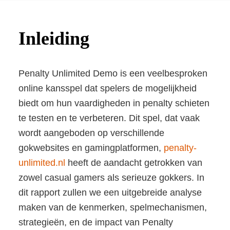
Inleiding
Penalty Unlimited Demo is een veelbesproken
online kansspel dat spelers de mogelijkheid
biedt om hun vaardigheden in penalty schieten
te testen en te verbeteren. Dit spel, dat vaak
wordt aangeboden op verschillende
gokwebsites en gamingplatformen,
penalty-
unlimited.nl
heeft de aandacht getrokken van
zowel casual gamers als serieuze gokkers. In
dit rapport zullen we een uitgebreide analyse
maken van de kenmerken, spelmechanismen,
strategieën, en de impact van Penalty