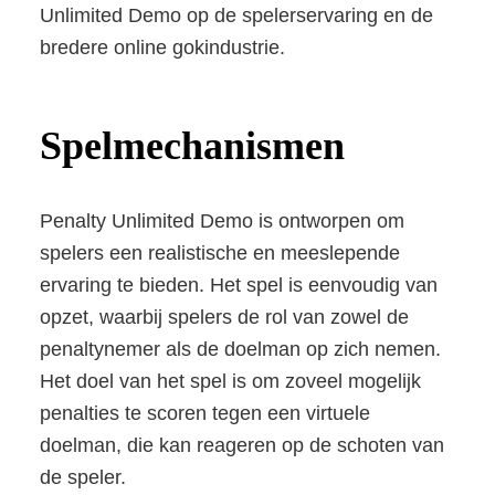
Unlimited Demo op de spelerservaring en de
bredere online gokindustrie.
Spelmechanismen
Penalty Unlimited Demo is ontworpen om
spelers een realistische en meeslepende
ervaring te bieden. Het spel is eenvoudig van
opzet, waarbij spelers de rol van zowel de
penaltynemer als de doelman op zich nemen.
Het doel van het spel is om zoveel mogelijk
penalties te scoren tegen een virtuele
doelman, die kan reageren op de schoten van
de speler.