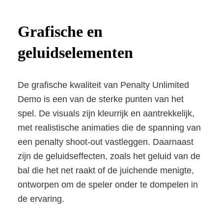
Grafische en
geluidselementen
De grafische kwaliteit van Penalty Unlimited
Demo is een van de sterke punten van het
spel. De visuals zijn kleurrijk en aantrekkelijk,
met realistische animaties die de spanning van
een penalty shoot-out vastleggen. Daarnaast
zijn de geluidseffecten, zoals het geluid van de
bal die het net raakt of de juichende menigte,
ontworpen om de speler onder te dompelen in
de ervaring.