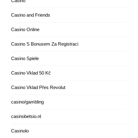
Casino
Casino and Friends
Casino Online
Casino S Bonusem Za Registraci
Casino Spiele
Casino Vklad 50 Kč
Casino Vklad Přes Revolut
casino/gambling
casinobetsio.nl
Casinolo