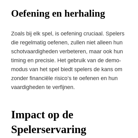
Oefening en herhaling
Zoals bij elk spel, is oefening cruciaal. Spelers
die regelmatig oefenen, zullen niet alleen hun
schotvaardigheden verbeteren, maar ook hun
timing en precisie. Het gebruik van de demo-
modus van het spel biedt spelers de kans om
zonder financiële risico’s te oefenen en hun
vaardigheden te verfijnen.
Impact op de
Spelerservaring