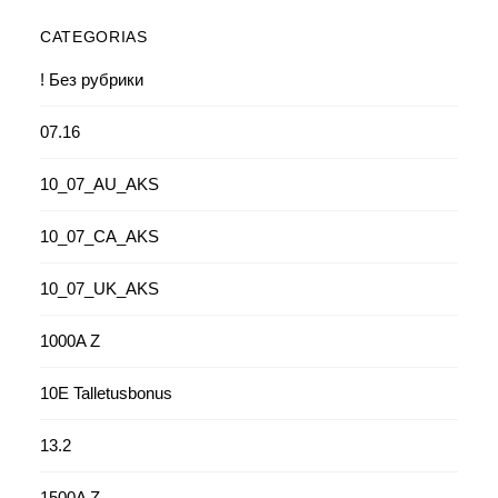
CATEGORIAS
! Без рубрики
07.16
10_07_AU_AKS
10_07_CA_AKS
10_07_UK_AKS
1000A Z
10E Talletusbonus
13.2
1500A Z