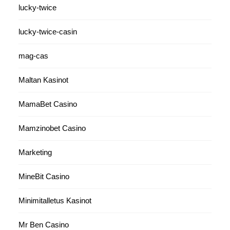
lucky-twice
lucky-twice-casin
mag-cas
Maltan Kasinot
MamaBet Casino
Mamzinobet Casino
Marketing
MineBit Casino
Minimitalletus Kasinot
Mr Ben Casino