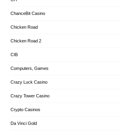
ChanceBit Casino
Chicken Road
Chicken Road 2
CIB
Computers, Games
Crazy Luck Casino
Crazy Tower Сasino
Crypto Casinos
Da Vinci Gold