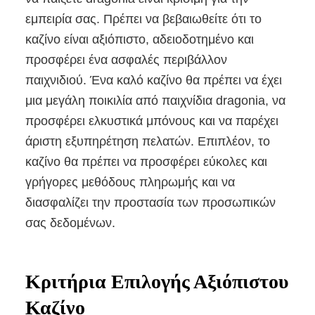
εμπειρία σας. Πρέπει να βεβαιωθείτε ότι το
καζίνο είναι αξιόπιστο, αδειοδοτημένο και
προσφέρει ένα ασφαλές περιβάλλον
παιχνιδιού. Ένα καλό καζίνο θα πρέπει να έχει
μια μεγάλη ποικιλία από παιχνίδια dragonia, να
προσφέρει ελκυστικά μπόνους και να παρέχει
άριστη εξυπηρέτηση πελατών. Επιπλέον, το
καζίνο θα πρέπει να προσφέρει εύκολες και
γρήγορες μεθόδους πληρωμής και να
διασφαλίζει την προστασία των προσωπικών
σας δεδομένων.
Κριτήρια Επιλογής Αξιόπιστου
Καζίνο