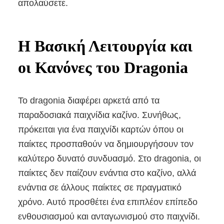
απολαύσετε.
Η Βασική Λειτουργία και
οι Κανόνες του Dragonia
Το dragonia διαφέρει αρκετά από τα
παραδοσιακά παιχνίδια καζίνο. Συνήθως,
πρόκειται για ένα παιχνίδι καρτών όπου οι
παίκτες προσπαθούν να δημιουργήσουν τον
καλύτερο δυνατό συνδυασμό. Στο dragonia, οι
παίκτες δεν παίζουν ενάντια στο καζίνο, αλλά
ενάντια σε άλλους παίκτες σε πραγματικό
χρόνο. Αυτό προσθέτει ένα επιπλέον επίπεδο
ενθουσιασμού και ανταγωνισμού στο παιχνίδι.