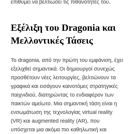
επιθυμεί να βελτιώσει τις πιθανότητές του.
Εξέλιξη του Dragonia και
Μελλοντικές Τάσεις
Το dragonia, από την πρώτη του εμφάνιση, έχει
εξελιχθεί σημαντικά. Οι δημιουργοί συνεχώς
προσθέτουν νέες λειτουργίες, βελτιώνουν τα
γραφικά και εισάγουν καινοτόμες στρατηγικές
παιχνιδιού, διατηρώντας το ενδιαφέρον των
παικτών αμείωτο. Μια σημαντική τάση είναι η
ενσωμάτωση της τεχνολογίας virtual reality
(VR) και augmented reality (AR), που
υπόσχεται μια ακόμα πιο καθηλωτική και