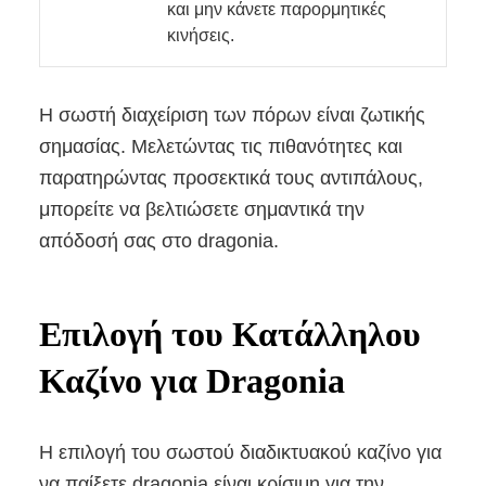
και μην κάνετε παρορμητικές
κινήσεις.
Η σωστή διαχείριση των πόρων είναι ζωτικής
σημασίας. Μελετώντας τις πιθανότητες και
παρατηρώντας προσεκτικά τους αντιπάλους,
μπορείτε να βελτιώσετε σημαντικά την
απόδοσή σας στο dragonia.
Επιλογή του Κατάλληλου
Καζίνο για Dragonia
Η επιλογή του σωστού διαδικτυακού καζίνο για
να παίξετε dragonia είναι κρίσιμη για την