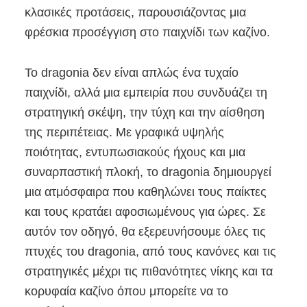
κλασικές προτάσεις, παρουσιάζοντας μια
φρέσκια προσέγγιση στο παιχνίδι των καζίνο.
Το dragonia δεν είναι απλώς ένα τυχαίο
παιχνίδι, αλλά μια εμπειρία που συνδυάζει τη
στρατηγική σκέψη, την τύχη και την αίσθηση
της περιπέτειας. Με γραφικά υψηλής
ποιότητας, εντυπωσιακούς ήχους και μια
συναρπαστική πλοκή, το dragonia δημιουργεί
μια ατμόσφαιρα που καθηλώνει τους παίκτες
και τους κρατάει αφοσιωμένους για ώρες. Σε
αυτόν τον οδηγό, θα εξερευνήσουμε όλες τις
πτυχές του dragonia, από τους κανόνες και τις
στρατηγικές μέχρι τις πιθανότητες νίκης και τα
κορυφαία καζίνο όπου μπορείτε να το