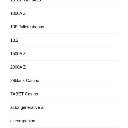
1000A Z
10E Talletusbonus
13.2
1500A Z
2000A Z
29black Casino
7ABET Casino
a16z generative ai
ai companion