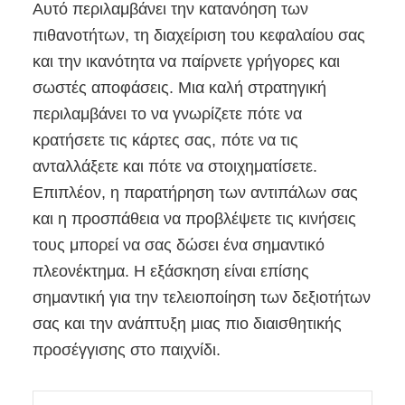
Αυτό περιλαμβάνει την κατανόηση των
πιθανοτήτων, τη διαχείριση του κεφαλαίου σας
και την ικανότητα να παίρνετε γρήγορες και
σωστές αποφάσεις. Μια καλή στρατηγική
περιλαμβάνει το να γνωρίζετε πότε να
κρατήσετε τις κάρτες σας, πότε να τις
ανταλλάξετε και πότε να στοιχηματίσετε.
Επιπλέον, η παρατήρηση των αντιπάλων σας
και η προσπάθεια να προβλέψετε τις κινήσεις
τους μπορεί να σας δώσει ένα σημαντικό
πλεονέκτημα. Η εξάσκηση είναι επίσης
σημαντική για την τελειοποίηση των δεξιοτήτων
σας και την ανάπτυξη μιας πιο διαισθητικής
προσέγγισης στο παιχνίδι.