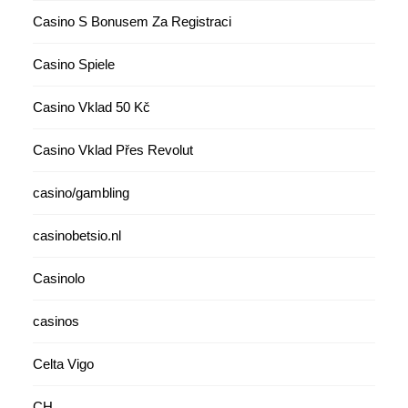
Casino S Bonusem Za Registraci
Casino Spiele
Casino Vklad 50 Kč
Casino Vklad Přes Revolut
casino/gambling
casinobetsio.nl
Casinolo
casinos
Celta Vigo
CH