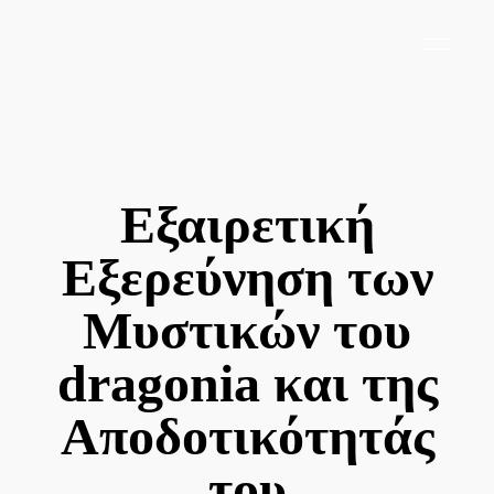
Εξαιρετική
Εξερεύνηση των
Μυστικών του
dragonia και της
Αποδοτικότητάς
του