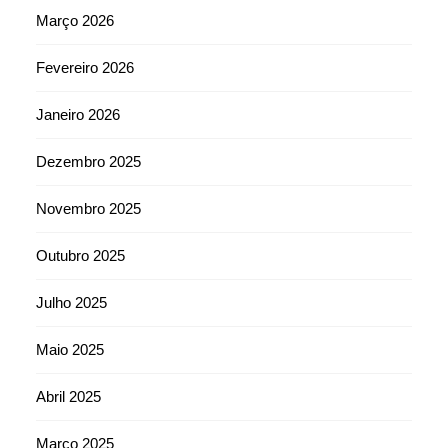
Março 2026
Fevereiro 2026
Janeiro 2026
Dezembro 2025
Novembro 2025
Outubro 2025
Julho 2025
Maio 2025
Abril 2025
Março 2025