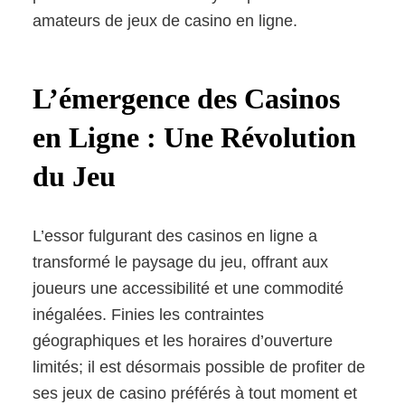
amateurs de jeux de casino en ligne.
L’émergence des Casinos
en Ligne : Une Révolution
du Jeu
L’essor fulgurant des casinos en ligne a
transformé le paysage du jeu, offrant aux
joueurs une accessibilité et une commodité
inégalées. Finies les contraintes
géographiques et les horaires d’ouverture
limités; il est désormais possible de profiter de
ses jeux de casino préférés à tout moment et