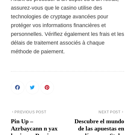
assurez-vous que le casino utilise des
technologies de cryptage avancées pour
protéger vos informations financières et
personnelles. Vérifiez également les frais et les
délais de traitement associés à chaque
méthode de paiement.
PREVIOUS POST
NEXT POST
Pin Up –
Descubre el mundo
Azrbaycann n yax
de las apuestas en