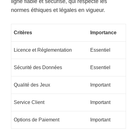
ligne fiable et sécurisé, qui respecte les
normes éthiques et légales en vigueur.
Critères
Importance
Licence et Réglementation
Essentiel
Sécurité des Données
Essentiel
Qualité des Jeux
Important
Service Client
Important
Options de Paiement
Important