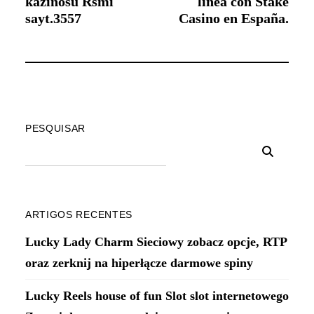
kazinosu Rsmi
línea con Stake
sayt.3557
Casino en España.
PESQUISAR
ARTIGOS RECENTES
Lucky Lady Charm Sieciowy zobacz opcje, RTP
oraz zerknij na hiperłącze darmowe spiny
Lucky Reels house of fun Slot slot internetowego