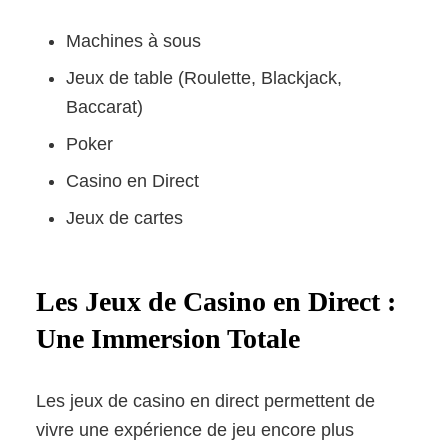
Machines à sous
Jeux de table (Roulette, Blackjack,
Baccarat)
Poker
Casino en Direct
Jeux de cartes
Les Jeux de Casino en Direct :
Une Immersion Totale
Les jeux de casino en direct permettent de
vivre une expérience de jeu encore plus