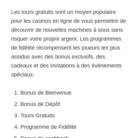
Les tours gratuits sont un moyen populaire
pour les casinos en ligne de vous permettre de
découvrir de nouvelles machines à sous sans
risquer votre propre argent. Les programmes
de fidélité récompensent les joueurs les plus
assidus avec des bonus exclusifs, des
cadeaux et des invitations à des événements
spéciaux.
Bonus de Bienvenue
Bonus de Dépôt
Tours Gratuits
Programme de Fidélité