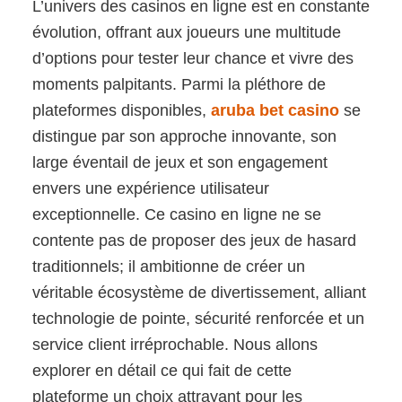
L’univers des casinos en ligne est en constante
évolution, offrant aux joueurs une multitude
d’options pour tester leur chance et vivre des
moments palpitants. Parmi la pléthore de
plateformes disponibles,
aruba bet casino
se
distingue par son approche innovante, son
large éventail de jeux et son engagement
envers une expérience utilisateur
exceptionnelle. Ce casino en ligne ne se
contente pas de proposer des jeux de hasard
traditionnels; il ambitionne de créer un
véritable écosystème de divertissement, alliant
technologie de pointe, sécurité renforcée et un
service client irréprochable. Nous allons
explorer en détail ce qui fait de cette
plateforme un choix attrayant pour les