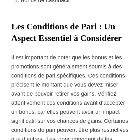
Bonus de cashback
Les Conditions de Pari : Un
Aspect Essentiel à Considérer
Il est important de noter que les bonus et les
promotions sont généralement soumis à des
conditions de pari spécifiques. Ces conditions
précisent le montant que vous devez miser
avant de pouvoir retirer vos gains. Vérifiez
attentivement ces conditions avant d’accepter
un bonus, car elles peuvent avoir un impact
significatif sur vos chances de gains. Certaines
conditions de pari peuvent être plus restrictives
que d’autres, il est donc important de les