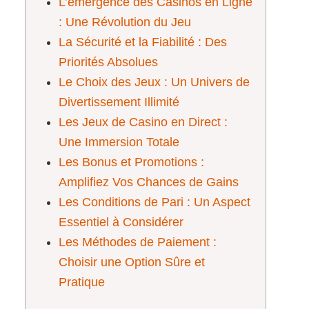
L’émergence des Casinos en Ligne
: Une Révolution du Jeu
La Sécurité et la Fiabilité : Des
Priorités Absolues
Le Choix des Jeux : Un Univers de
Divertissement Illimité
Les Jeux de Casino en Direct :
Une Immersion Totale
Les Bonus et Promotions :
Amplifiez Vos Chances de Gains
Les Conditions de Pari : Un Aspect
Essentiel à Considérer
Les Méthodes de Paiement :
Choisir une Option Sûre et
Pratique