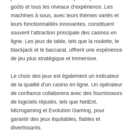
goûts et tous les niveaux d’expérience. Les
machines à sous, avec leurs thèmes variés et
leurs fonctionnalités innovantes, constituent
souvent l’attraction principale des casinos en
ligne. Les jeux de table, tels que la roulette, le
blackjack et le baccarat, offrent une expérience
de jeu plus stratégique et immersive.
Le choix des jeux est également un indicateur
de la qualité d’un casino en ligne. Un opérateur
de confiance collaborera avec des fournisseurs
de logiciels réputés, tels que NetEnt,
Microgaming et Evolution Gaming, pour
garantir des jeux équitables, fiables et
divertissants.