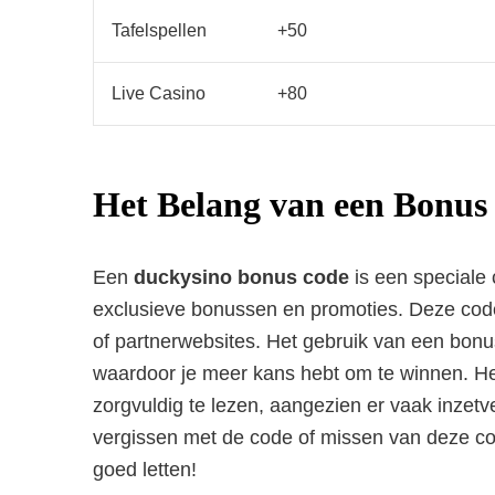
Tafelspellen
+50
Live Casino
+80
Het Belang van een Bonus
Een
duckysino bonus code
is een speciale 
exclusieve bonussen en promoties. Deze cod
of partnerwebsites. Het gebruik van een bonu
waardoor je meer kans hebt om te winnen. H
zorgvuldig te lezen, aangezien er vaak inzetve
vergissen met de code of missen van deze c
goed letten!