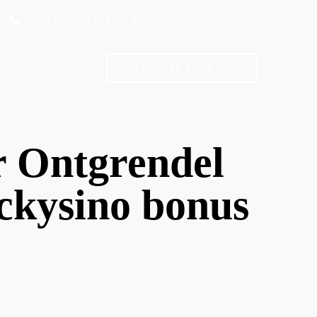
+351 938 555 842
caisdofado@gmail.com
PORTUGUÊS
RESERVAR BILHETES
r Ontgrendel
ckysino bonus