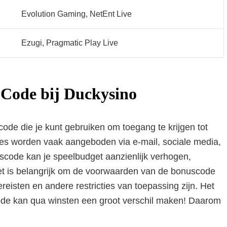
Evolution Gaming, NetEnt Live
Ezugi, Pragmatic Play Live
 Code bij Duckysino
code die je kunt gebruiken om toegang te krijgen tot
es worden vaak aangeboden via e-mail, sociale media,
scode kan je speelbudget aanzienlijk verhogen,
et is belangrijk om de voorwaarden van de bonuscode
reisten en andere restricties van toepassing zijn. Het
ode kan qua winsten een groot verschil maken! Daarom