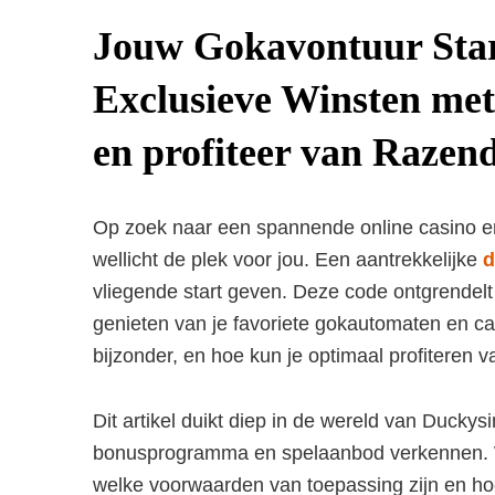
Jouw Gokavontuur Star
Exclusieve Winsten met
en profiteer van Razend
Op zoek naar een spannende online casino e
wellicht de plek voor jou. Een aantrekkelijke
d
vliegende start geven. Deze code ontgrendelt 
genieten van je favoriete gokautomaten en c
bijzonder, en hoe kun je optimaal profiteren
Dit artikel duikt diep in de wereld van Duckys
bonusprogramma en spelaanbod verkennen. W
welke voorwaarden van toepassing zijn en hoe