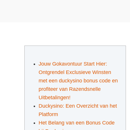
Jouw Gokavontuur Start Hier:
Ontgrendel Exclusieve Winsten
met een duckysino bonus code en
profiteer van Razendsnelle
Uitbetalingen!
Duckysino: Een Overzicht van het
Platform
Het Belang van een Bonus Code