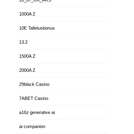
1000A Z
10E Talletusbonus
13.2
1500A Z
2000A Z
29black Casino
7ABET Casino
a16z generative ai
ai companion