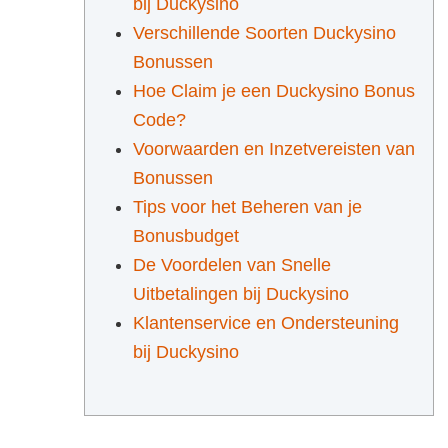
bij Duckysino
Verschillende Soorten Duckysino
Bonussen
Hoe Claim je een Duckysino Bonus
Code?
Voorwaarden en Inzetvereisten van
Bonussen
Tips voor het Beheren van je
Bonusbudget
De Voordelen van Snelle
Uitbetalingen bij Duckysino
Klantenservice en Ondersteuning
bij Duckysino