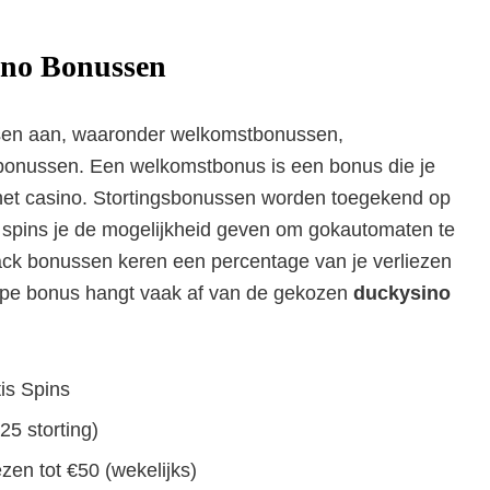
ino Bonussen
ssen aan, waaronder welkomstbonussen,
 bonussen. Een welkomstbonus is een bonus die je
j het casino. Stortingsbonussen worden toegekend op
tis spins je de mogelijkheid geven om gokautomaten te
ack bonussen keren een percentage van je verliezen
 type bonus hangt vaak af van de gekozen
duckysino
is Spins
25 storting)
en tot €50 (wekelijks)