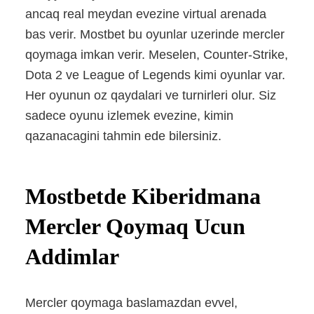
ancaq real meydan evezine virtual arenada
bas verir. Mostbet bu oyunlar uzerinde mercler
qoymaga imkan verir. Meselen, Counter-Strike,
Dota 2 ve League of Legends kimi oyunlar var.
Her oyunun oz qaydalari ve turnirleri olur. Siz
sadece oyunu izlemek evezine, kimin
qazanacagini tahmin ede bilersiniz.
Mostbetde Kiberidmana
Mercler Qoymaq Ucun
Addimlar
Mercler qoymaga baslamazdan evvel,