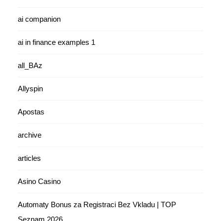
ai companion
ai in finance examples 1
all_BAz
Allyspin
Apostas
archive
articles
Asino Casino
Automaty Bonus za Registraci Bez Vkladu | TOP
Seznam 2026