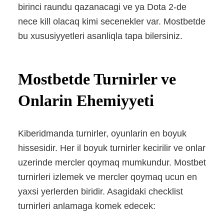
birinci raundu qazanacagi ve ya Dota 2-de
nece kill olacaq kimi secenekler var. Mostbetde
bu xususiyyetleri asanliqla tapa bilersiniz.
Mostbetde Turnirler ve
Onlarin Ehemiyyeti
Kiberidmanda turnirler, oyunlarin en boyuk
hissesidir. Her il boyuk turnirler kecirilir ve onlar
uzerinde mercler qoymaq mumkundur. Mostbet
turnirleri izlemek ve mercler qoymaq ucun en
yaxsi yerlerden biridir. Asagidaki checklist
turnirleri anlamaga komek edecek: