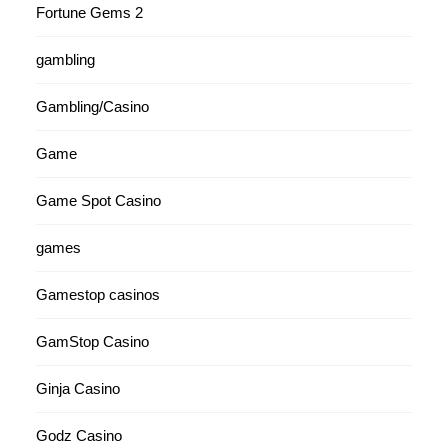
Fortune Gems 2
gambling
Gambling/Casino
Game
Game Spot Casino
games
Gamestop casinos
GamStop Casino
Ginja Casino
Godz Casino