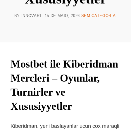
BY
INNOVART
15 DE MAIO, 2026
SEM CATEGORIA
Mostbet ile Kiberidman
Mercleri – Oyunlar,
Turnirler ve
Xususiyyetler
Kiberidman, yeni baslayanlar ucun cox maraqli