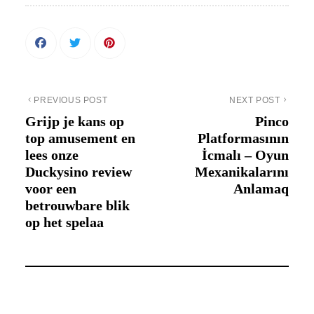
PREVIOUS POST
NEXT POST
Grijp je kans op
Pinco
top amusement en
Platformasının
lees onze
İcmalı – Oyun
Duckysino review
Mexanikalarını
voor een
Anlamaq
betrouwbare blik
op het spelaa