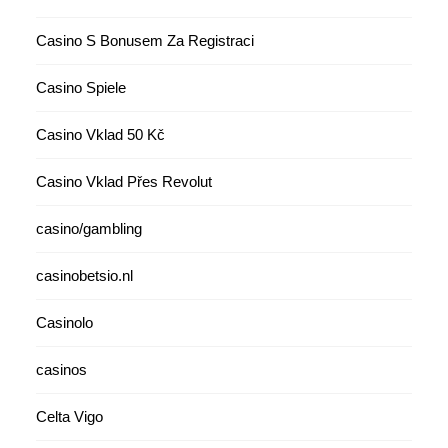
Casino S Bonusem Za Registraci
Casino Spiele
Casino Vklad 50 Kč
Casino Vklad Přes Revolut
casino/gambling
casinobetsio.nl
Casinolo
casinos
Celta Vigo