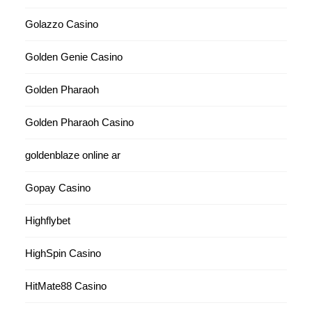
Golazzo Casino
Golden Genie Casino
Golden Pharaoh
Golden Pharaoh Casino
goldenblaze online ar
Gopay Casino
Highflybet
HighSpin Casino
HitMate88 Casino