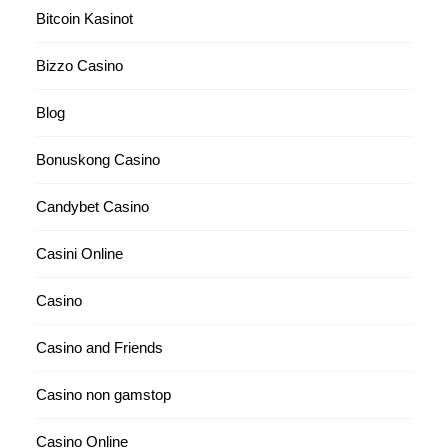
Bitcoin Kasinot
Bizzo Casino
Blog
Bonuskong Casino
Candybet Casino
Casini Online
Casino
Casino and Friends
Casino non gamstop
Casino Online