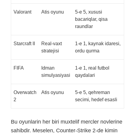
Valorant
Atis oyunu
5-e 5, xususi
bacariqlar, qisa
raundlar
Starcraft II
Real-vaxt
1-e 1, kaynak idaresi,
stratejisi
ordu qurma
FIFA
Idman
1-e 1, real futbol
simulyasiyasi
qaydalari
Overwatch
Atis oyunu
5-e 5, qehreman
2
secimi, hedef esasli
Bu oyunlarin her biri muxtelif mercler novlerine
sahibdir. Meselen, Counter-Strike 2-de kimin