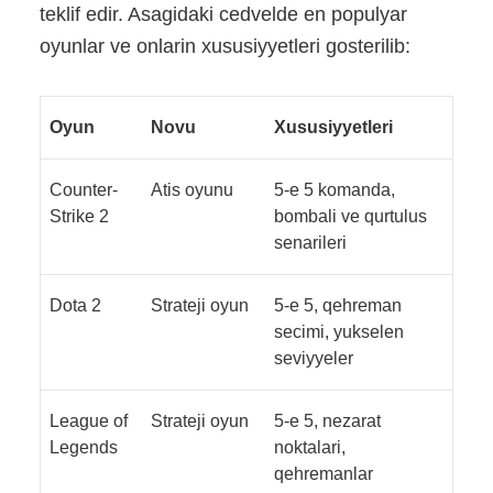
teklif edir. Asagidaki cedvelde en populyar
oyunlar ve onlarin xususiyyetleri gosterilib:
Oyun
Novu
Xususiyyetleri
Counter-
Atis oyunu
5-e 5 komanda,
Strike 2
bombali ve qurtulus
senarileri
Dota 2
Strateji oyun
5-e 5, qehreman
secimi, yukselen
seviyyeler
League of
Strateji oyun
5-e 5, nezarat
Legends
noktalari,
qehremanlar