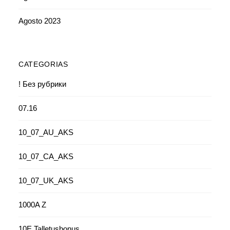
Agosto 2023
CATEGORIAS
! Без рубрики
07.16
10_07_AU_AKS
10_07_CA_AKS
10_07_UK_AKS
1000A Z
10E Talletusbonus