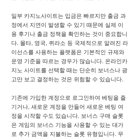
일부 카지노사이트는 입금은 빠르지만 출금 과
정에서 지연이 발생할 수 있기 때문에 실제 이
용 후기나 출금 정책을 확인하는 것이 중요합니
다. 몰타, 영국, 퀴라소 등 국제적으로 알려진 라
이선스를 사용하는 플랫폼은 기본적인 규제와
운영 기준을 따르는 경우가 많습니다. 온라인카
지노 사이트를 선택할 때는 단순히 보너스나 광
고만 보고 결정하는 것은 위험할 수 있습니다.
기존에 가입한 계정으로 로그인하여 베팅을 즐
기거나, 새로운 계정을 만들어 새로운 베팅 여
정을 시작할 수도 있습니다. 보너스 구매 슬롯
은 게임의 보너스 기능을 사용할 수 있는 대가
로 추가 금액을 지불하는 슬롯 유형입니다. 무