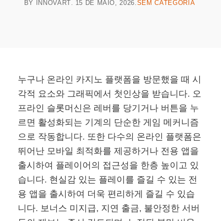
BY
INNOVART
15 DE MAIO, 2026
SEM CATEGORIA
누구나 온라인 카지노 플랫폼을 방문했을 때 시
각적 요소와 그래픽에서 첫인상을 받습니다. 오
프라인 슬롯머신은 레버를 당기거나 버튼을 누
르면 활성화되는 기계의 단순한 게임 메커니즘
으로 작동합니다. 또한 다수의 온라인 플랫폼은
뛰어난 모바일 최적화를 제공하거나 전용 앱을
출시하여 플레이어의 접근성을 한층 높이고 있
습니다. 현실감 있는 플레이를 즐길 수 있는 전
용 앱을 출시하여 더욱 편리하게 즐길 수 있습
니다. 보너스 미지급, 지연 출금, 불안정한 서버