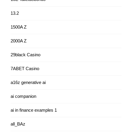
13.2
1500A Z
2000A Z
29black Casino
7ABET Casino
a16z generative ai
ai companion
ai in finance examples 1
all_BAz