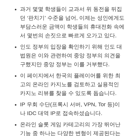
과거 몇몇 학생들이 교과서 위 동전을 뒤집
던 ‘판치기’ 수준을 넘어, 이제는 성인에게도
부담스러운 금액이 학생들의 휴대전화 속에
서 몇번의 손짓으로 빠르게 오가고 있다.
인도 정부의 입장을 확인하기 위해 인도 대
법원은 이와 관련하여 중앙 정부의 의견을
구했지만 중앙 정부는 이를 거부했다.
이 페이지에서 한국의 플레이어를 위한 최
고의 온라인 카지노를 검토하고 실용적인
카지노 리뷰를 찾을 수 있도록 돕습니다.
IP 우회 수단(프록시 서버, VPN, Tor 등)이
나 IDC 대역 IP로 접속하셨습니다.
온라인 슬롯 게임 카테고리의 가장 뛰어난
기능 중 하나는 다양한 변형이 제공된다는