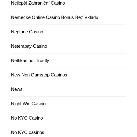
Nejlepší Zahraniční Casino
Německé Online Casino Bonus Bez Vkladu
Neptune Casino
Neterapay Casino
Nettikasinot Trustly
New Non Gamstop Casinos
News
Night Win Casino
No KYC Casino
No KYC casinos