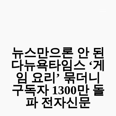
뉴스만으론 안 된
다뉴욕타임스 ‘게
임 요리’ 묶더니
구독자 1300만 돌
파 전자신문