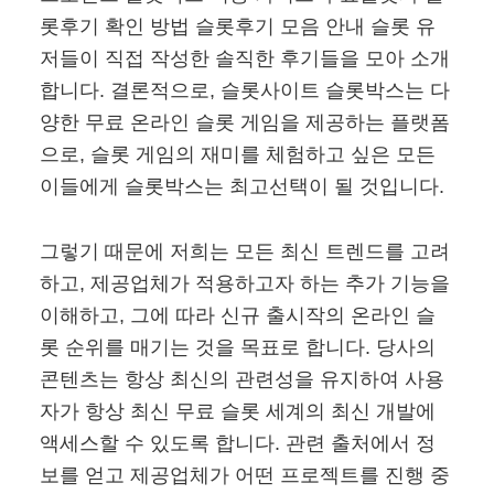
롯후기 확인 방법 슬롯후기 모음 안내 슬롯 유
저들이 직접 작성한 솔직한 후기들을 모아 소개
합니다. 결론적으로, 슬롯사이트 슬롯박스는 다
양한 무료 온라인 슬롯 게임을 제공하는 플랫폼
으로, 슬롯 게임의 재미를 체험하고 싶은 모든
이들에게 슬롯박스는 최고선택이 될 것입니다.
그렇기 때문에 저희는 모든 최신 트렌드를 고려
하고, 제공업체가 적용하고자 하는 추가 기능을
이해하고, 그에 따라 신규 출시작의 온라인 슬
롯 순위를 매기는 것을 목표로 합니다. 당사의
콘텐츠는 항상 최신의 관련성을 유지하여 사용
자가 항상 최신 무료 슬롯 세계의 최신 개발에
액세스할 수 있도록 합니다. 관련 출처에서 정
보를 얻고 제공업체가 어떤 프로젝트를 진행 중