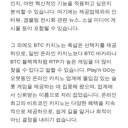
인지, 어떤 혁신적인 기능을 적용하고 싶은지
분석할 수 있습니다. 여기에는 제공업체와의 인
터뷰, 갬블링 전시회 관련 뉴스, 소셜 미디어 게
시물 등이 포함될 수 있습니다.
그 외에도 BTC 카지노는 폭넓은 선택지를 제공
하므로, 일반 온라인 카지노보다 BTC 바카라나
BTC 블랙잭처럼 RTP가 높은 게임을 더 많이
찾을 수 있다고 말할 수 있습니다. Play’n GO는
오랫동안 온라인 카지노 업계에 몰입감 있는 슬
롯 게임을 제공하는 데 집중해 왔으며, 업계에
서 신뢰받는 이름으로 자리 잡았습니다. 온라인
최고의 비트코인 카지노는 다양한 혜택을 지속
적으로 제공하므로, 쉽게 길을 잃거나 최적이
아닌 결정을 내리기 쉽습니다.