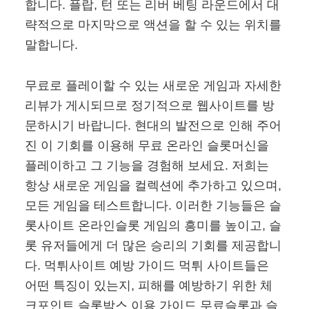
합니다. 플랍, 턴 또는 리버 베팅 라운드에서 대
략적으로 마지막으로 액션을 할 수 있는 위치를
말합니다.
무료로 플레이할 수 있는 새로운 게임과 자세한
리뷰가 게시되므로 정기적으로 웹사이트를 방
문하시기 바랍니다. 현대의 발전으로 인해 주어
진 이 기회를 이용해 무료 온라인 슬롯머신을
플레이하고 그 기능을 경험해 보세요. 저희는
항상 새로운 게임을 컬렉션에 추가하고 있으며,
모든 게임을 테스트합니다. 이러한 기능들은 슬
롯사이트 온라인슬롯 게임의 흥미를 높이고, 슬
롯 유저들에게 더 많은 승리의 기회를 제공합니
다. 먹튀사이트 예방 가이드 먹튀 사이트들은
어떤 특징이 있는지, 피해를 예방하기 위한 체
크포인트 슬롯박스 이용 가이드 무료슬롯과 슬