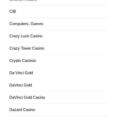
CIB
Computers, Games
Crazy Luck Casino
Crazy Tower Сasino
Crypto Casinos
Da Vinci Gold
DaVinci Gold
DaVinci Gold Casino
Dazard Casino