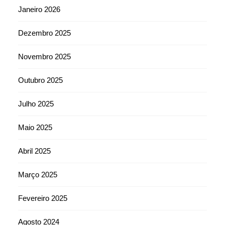
Janeiro 2026
Dezembro 2025
Novembro 2025
Outubro 2025
Julho 2025
Maio 2025
Abril 2025
Março 2025
Fevereiro 2025
Agosto 2024