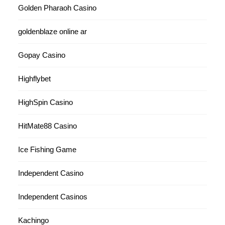
Golden Pharaoh Casino
goldenblaze online ar
Gopay Casino
Highflybet
HighSpin Casino
HitMate88 Casino
Ice Fishing Game
Independent Casino
Independent Casinos
Kachingo