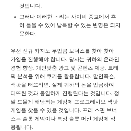
것입니다.
그러나 이러한 논리는 사이비 종교에서 흔
히 들을 수 있어 납득할 수 있는 변명은 되지
못한다.
우선 신규 카지노 무입금 보너스를 찾아 찾아
가입을 진행해야 합니다. 당사는 귀하의 온라인
경험 향상, 개인맞춤 광고 및 콘텐츠 제공, 트래
픽 분석을 위해 쿠키를 활용합니다. 말인즉슨,
잭팟을 터뜨리면, 실제 귀하의 돈을 입금하여
터뜨린 것과 동일하게 진행된다는 것입니다. 정
말 드물게 해당되는 게임에 프로그레시브 잭팟
게임을 찾을 수 있을 것입니다. 프리 스핀 보너
스는 슬롯 게임이나 특정 슬롯 머신 게임에 적
용됩니다.