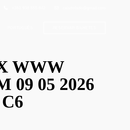
+351 938 555 842
caisdofado@gmail.com
PORTUGUÊS
RESERVAR BILHETES
PRIX WWW
09 05 2026
 C6