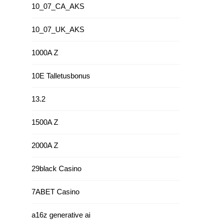
10_07_CA_AKS
10_07_UK_AKS
1000A Z
10E Talletusbonus
13.2
1500A Z
2000A Z
29black Casino
7ABET Casino
a16z generative ai