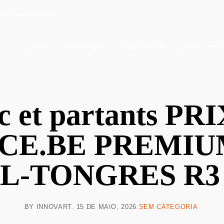
de Gaia, Portugal
HOME
SOBRE NÓS
CONCERTOS
CONTACTOS
ic et partants 
E.BE PREMIUM 
L-TONGRES R3
BY
INNOVART
15 DE MAIO, 2026
SEM CATEGORIA