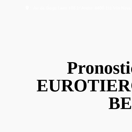
Av. de Diogo Leite 108 1º Andar, 4400-111 Vila Nova 
Pronost
EUROTIERC
BE