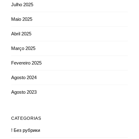
Julho 2025
Maio 2025
Abril 2025
Março 2025
Fevereiro 2025
Agosto 2024
Agosto 2023
CATEGORIAS
! Без рубрики