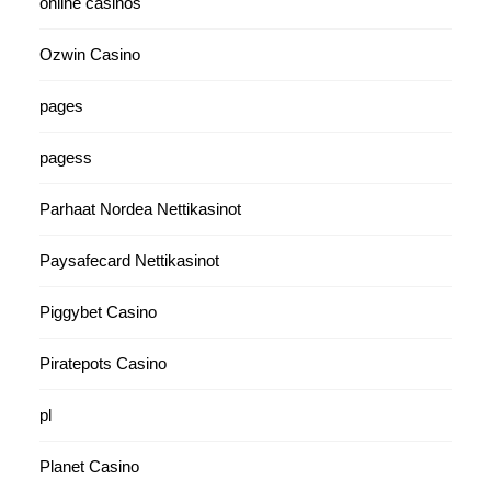
online casinos
Ozwin Casino
pages
pagess
Parhaat Nordea Nettikasinot
Paysafecard Nettikasinot
Piggybet Casino
Piratepots Casino
pl
Planet Casino