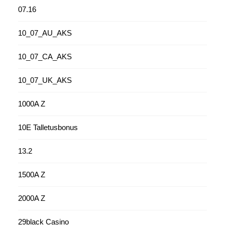
07.16
10_07_AU_AKS
10_07_CA_AKS
10_07_UK_AKS
1000A Z
10E Talletusbonus
13.2
1500A Z
2000A Z
29black Casino