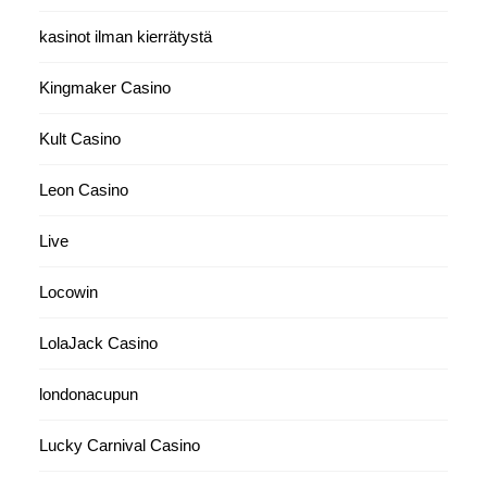
kasinot ilman kierrätystä
Kingmaker Casino
Kult Casino
Leon Casino
Live
Locowin
LolaJack Casino
londonacupun
Lucky Carnival Casino