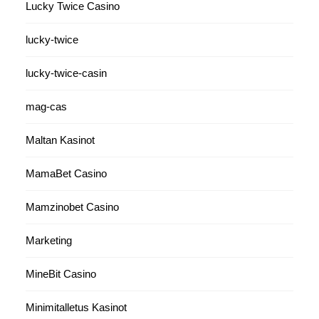
Lucky Twice Casino
lucky-twice
lucky-twice-casin
mag-cas
Maltan Kasinot
MamaBet Casino
Mamzinobet Casino
Marketing
MineBit Casino
Minimitalletus Kasinot