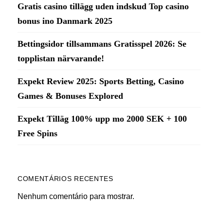
Gratis casino tillägg uden indskud Top casino
bonus ino Danmark 2025
Bettingsidor tillsammans Gratisspel 2026: Se
topplistan närvarande!
Expekt Review 2025: Sports Betting, Casino
Games & Bonuses Explored
Expekt Tilläg 100% upp mo 2000 SEK + 100
Free Spins
COMENTÁRIOS RECENTES
Nenhum comentário para mostrar.