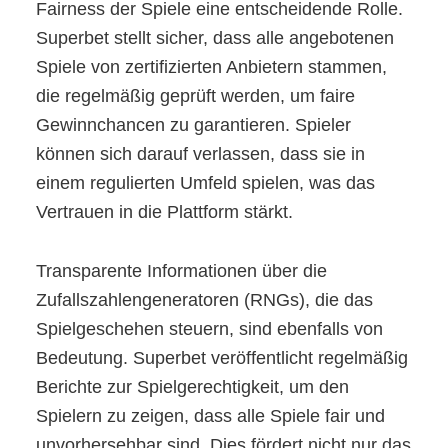
Fairness der Spiele eine entscheidende Rolle.
Superbet stellt sicher, dass alle angebotenen
Spiele von zertifizierten Anbietern stammen,
die regelmäßig geprüft werden, um faire
Gewinnchancen zu garantieren. Spieler
können sich darauf verlassen, dass sie in
einem regulierten Umfeld spielen, was das
Vertrauen in die Plattform stärkt.
Transparente Informationen über die
Zufallszahlengeneratoren (RNGs), die das
Spielgeschehen steuern, sind ebenfalls von
Bedeutung. Superbet veröffentlicht regelmäßig
Berichte zur Spielgerechtigkeit, um den
Spielern zu zeigen, dass alle Spiele fair und
unvorhersehbar sind. Dies fördert nicht nur das