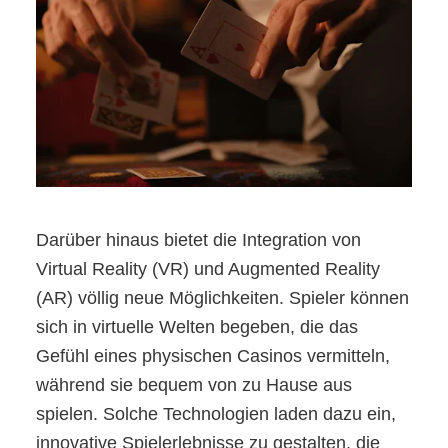
Darüber hinaus bietet die Integration von
Virtual Reality (VR) und Augmented Reality
(AR) völlig neue Möglichkeiten. Spieler können
sich in virtuelle Welten begeben, die das
Gefühl eines physischen Casinos vermitteln,
während sie bequem von zu Hause aus
spielen. Solche Technologien laden dazu ein,
innovative Spielerlebnisse zu gestalten, die