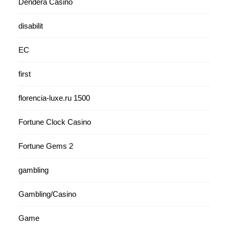
Dendera Casino
disabilit
EC
first
florencia-luxe.ru 1500
Fortune Clock Casino
Fortune Gems 2
gambling
Gambling/Casino
Game