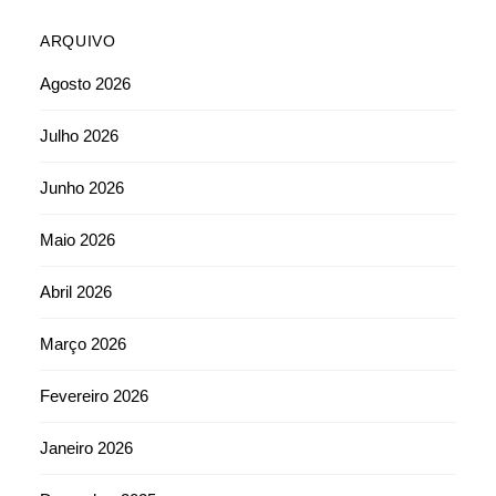
ARQUIVO
Agosto 2026
Julho 2026
Junho 2026
Maio 2026
Abril 2026
Março 2026
Fevereiro 2026
Janeiro 2026