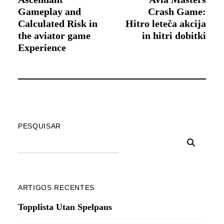
Gameplay and
Crash Game:
Calculated Risk in
Hitro leteča akcija
the aviator game
in hitri dobitki
Experience
PESQUISAR
ARTIGOS RECENTES
Topplista Utan Spelpaus