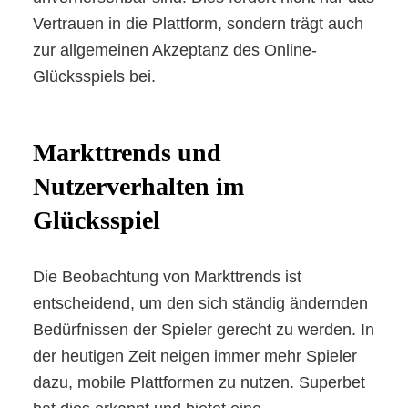
Vertrauen in die Plattform, sondern trägt auch
zur allgemeinen Akzeptanz des Online-
Glücksspiels bei.
Markttrends und
Nutzerverhalten im
Glücksspiel
Die Beobachtung von Markttrends ist
entscheidend, um den sich ständig ändernden
Bedürfnissen der Spieler gerecht zu werden. In
der heutigen Zeit neigen immer mehr Spieler
dazu, mobile Plattformen zu nutzen. Superbet