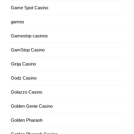
Game Spot Casino
games
Gamestop casinos
GamStop Casino
Ginja Casino
Godz Casino
Golazzo Casino
Golden Genie Casino
Golden Pharaoh