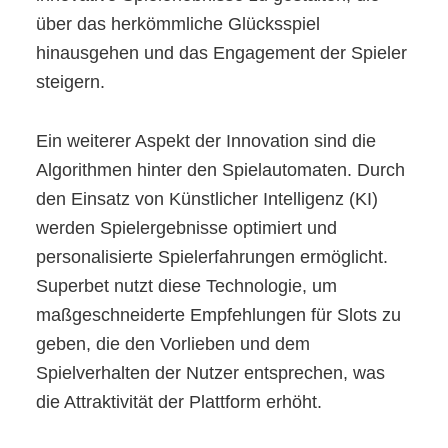
über das herkömmliche Glücksspiel
hinausgehen und das Engagement der Spieler
steigern.
Ein weiterer Aspekt der Innovation sind die
Algorithmen hinter den Spielautomaten. Durch
den Einsatz von Künstlicher Intelligenz (KI)
werden Spielergebnisse optimiert und
personalisierte Spielerfahrungen ermöglicht.
Superbet nutzt diese Technologie, um
maßgeschneiderte Empfehlungen für Slots zu
geben, die den Vorlieben und dem
Spielverhalten der Nutzer entsprechen, was
die Attraktivität der Plattform erhöht.