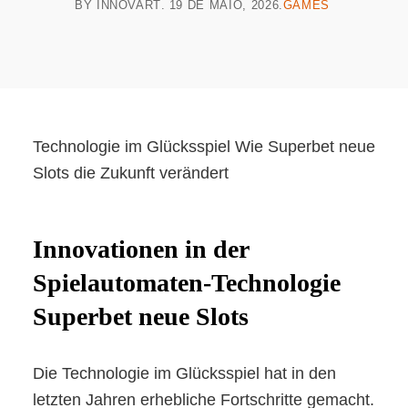
BY
INNOVART
19 DE MAIO, 2026
GAMES
Technologie im Glücksspiel Wie Superbet neue
Slots die Zukunft verändert
Innovationen in der
Spielautomaten-Technologie
Superbet neue Slots
Die Technologie im Glücksspiel hat in den
letzten Jahren erhebliche Fortschritte gemacht.