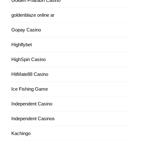
Golden Pharaoh Casino
goldenblaze online ar
Gopay Casino
Highflybet
HighSpin Casino
HitMate88 Casino
Ice Fishing Game
Independent Casino
Independent Casinos
Kachingo