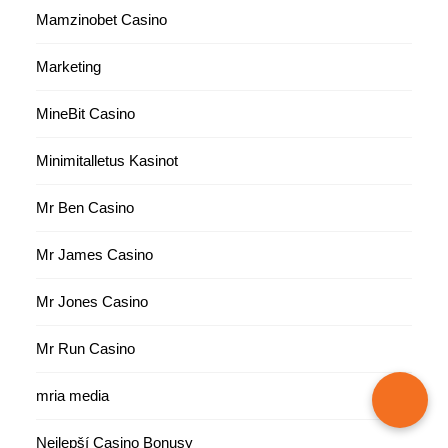
Mamzinobet Casino
Marketing
MineBit Casino
Minimitalletus Kasinot
Mr Ben Casino
Mr James Casino
Mr Jones Casino
Mr Run Casino
mria media
Nejlepší Casino Bonusy