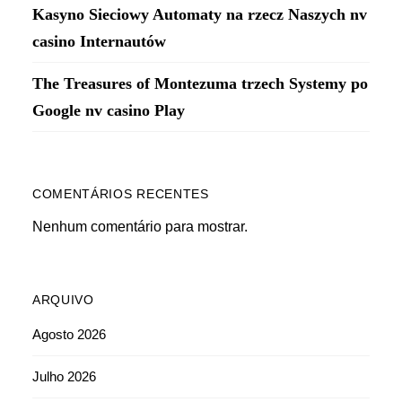
Kasyno Sieciowy Automaty na rzecz Naszych nv
casino Internautów
The Treasures of Montezuma trzech Systemy po
Google nv casino Play
COMENTÁRIOS RECENTES
Nenhum comentário para mostrar.
ARQUIVO
Agosto 2026
Julho 2026