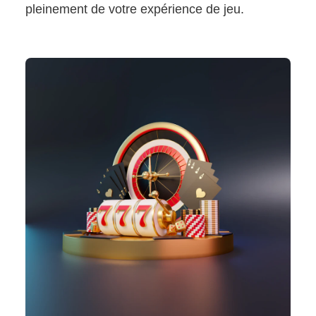
pleinement de votre expérience de jeu.