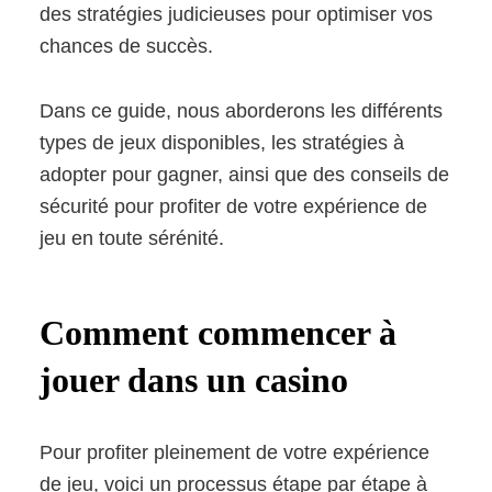
des stratégies judicieuses pour optimiser vos
chances de succès.
Dans ce guide, nous aborderons les différents
types de jeux disponibles, les stratégies à
adopter pour gagner, ainsi que des conseils de
sécurité pour profiter de votre expérience de
jeu en toute sérénité.
Comment commencer à
jouer dans un casino
Pour profiter pleinement de votre expérience
de jeu, voici un processus étape par étape à