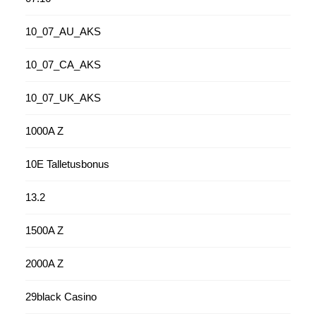
10_07_AU_AKS
10_07_CA_AKS
10_07_UK_AKS
1000A Z
10E Talletusbonus
13.2
1500A Z
2000A Z
29black Casino