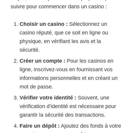
suivre pour commencer dans un casino :
Choisir un casino :
Sélectionnez un
casino réputé, que ce soit en ligne ou
physique, en vérifiant les avis et la
sécurité.
Créer un compte :
Pour les casinos en
ligne, inscrivez-vous en fournissant vos
informations personnelles et en créant un
mot de passe.
Vérifier votre identité :
Souvent, une
vérification d’identité est nécessaire pour
garantir la sécurité des transactions.
Faire un dépôt :
Ajoutez des fonds à votre