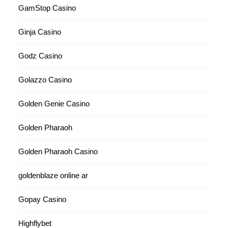
GamStop Casino
Ginja Casino
Godz Casino
Golazzo Casino
Golden Genie Casino
Golden Pharaoh
Golden Pharaoh Casino
goldenblaze online ar
Gopay Casino
Highflybet