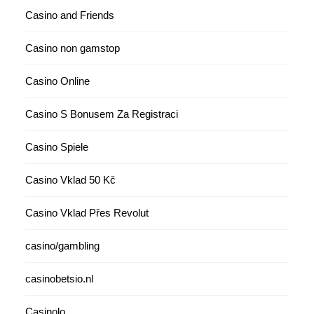
Casino and Friends
Casino non gamstop
Casino Online
Casino S Bonusem Za Registraci
Casino Spiele
Casino Vklad 50 Kč
Casino Vklad Přes Revolut
casino/gambling
casinobetsio.nl
Casinolo