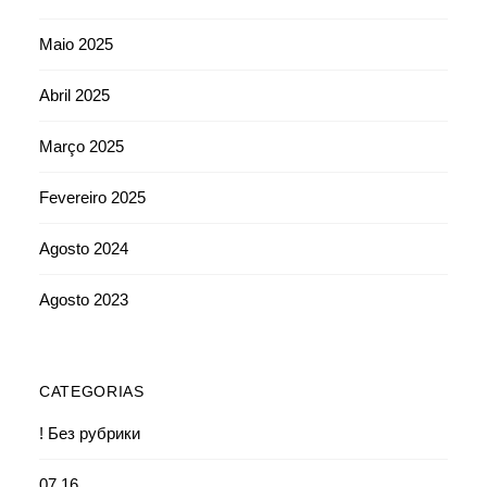
Maio 2025
Abril 2025
Março 2025
Fevereiro 2025
Agosto 2024
Agosto 2023
CATEGORIAS
! Без рубрики
07.16