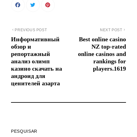
PREVIOUS POST
NEXT POST
Информативный
Best online casino
обзор и
NZ top-rated
репортажный
online casinos and
анализ олимп
rankings for
казино скачать на
players.1619
андроид для
ценителей азарта
PESQUISAR