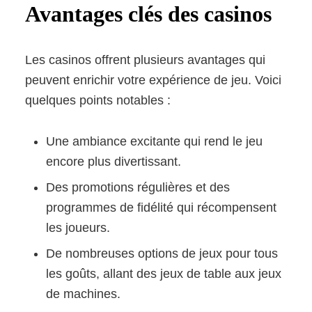
Avantages clés des casinos
Les casinos offrent plusieurs avantages qui
peuvent enrichir votre expérience de jeu. Voici
quelques points notables :
Une ambiance excitante qui rend le jeu
encore plus divertissant.
Des promotions régulières et des
programmes de fidélité qui récompensent
les joueurs.
De nombreuses options de jeux pour tous
les goûts, allant des jeux de table aux jeux
de machines.