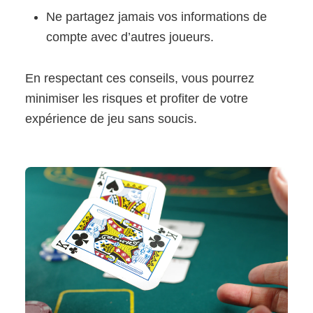
Ne partagez jamais vos informations de
compte avec d’autres joueurs.
En respectant ces conseils, vous pourrez
minimiser les risques et profiter de votre
expérience de jeu sans soucis.