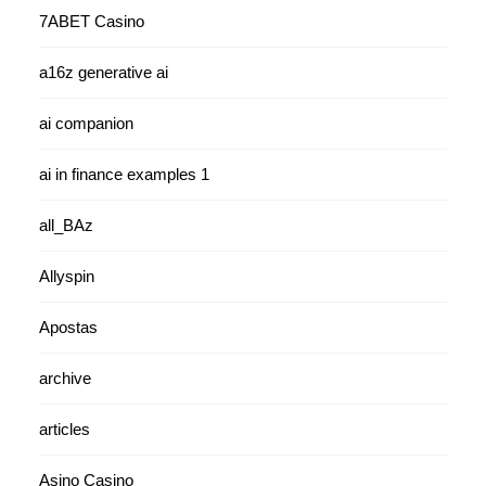
7ABET Casino
a16z generative ai
ai companion
ai in finance examples 1
all_BAz
Allyspin
Apostas
archive
articles
Asino Casino