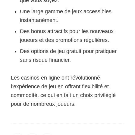
que vous soyez.
Une large gamme de jeux accessibles
instantanément.
Des bonus attractifs pour les nouveaux
joueurs et des promotions régulières.
Des options de jeu gratuit pour pratiquer
sans risque financier.
Les casinos en ligne ont révolutionné
l’expérience de jeu en offrant flexibilité et
commodité, ce qui en fait un choix privilégié
pour de nombreux joueurs.