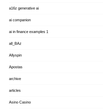
a16z generative ai
ai companion
ai in finance examples 1
all_BAz
Allyspin
Apostas
archive
articles
Asino Casino