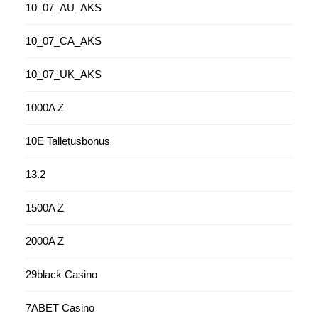
10_07_AU_AKS
10_07_CA_AKS
10_07_UK_AKS
1000A Z
10E Talletusbonus
13.2
1500A Z
2000A Z
29black Casino
7ABET Casino