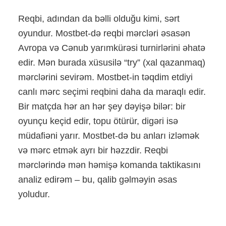
Reqbi, adından da bəlli olduğu kimi, sərt
oyundur. Mostbet-də reqbi mərcləri əsasən
Avropa və Cənub yarımkürəsi turnirlərini əhatə
edir. Mən burada xüsusilə “try” (xal qazanmaq)
mərclərini sevirəm. Mostbet-in təqdim etdiyi
canlı mərc seçimi reqbini daha da maraqlı edir.
Bir matçda hər an hər şey dəyişə bilər: bir
oyunçu keçid edir, topu ötürür, digəri isə
müdafiəni yarır. Mostbet-də bu anları izləmək
və mərc etmək ayrı bir həzzdir. Reqbi
mərclərində mən həmişə komanda taktikasını
analiz edirəm – bu, qalib gəlməyin əsas
yoludur.