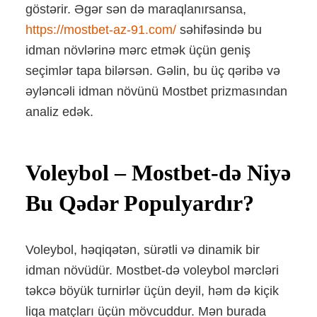
göstərir. Əgər sən də maraqlanırsansa,
https://mostbet-az-91.com/
səhifəsində bu
idman növlərinə mərc etmək üçün geniş
seçimlər tapa bilərsən. Gəlin, bu üç qəribə və
əyləncəli idman növünü Mostbet prizmasından
analiz edək.
Voleybol – Mostbet-də Niyə
Bu Qədər Populyardır?
Voleybol, həqiqətən, sürətli və dinamik bir
idman növüdür. Mostbet-də voleybol mərcləri
təkcə böyük turnirlər üçün deyil, həm də kiçik
liqa matçları üçün mövcuddur. Mən burada