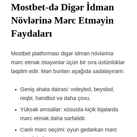
Mostbet-də Digər İdman
Növlərinə Mərc Etməyin
Faydaları
Mostbet platforması digər idman növlərinə
mərc etmək istəyənlər üçün bir sıra üstünlüklər
təqdim edir. Mən bunları aşağıda sadalayıram:
Geniş əhatə dairəsi: voleybol, beysbol,
reqbi, həndbol və daha çoxu.
Yüksək əmsallar: xüsusilə kiçik liqalarda
mərc etmək daha sərfəlidir.
Canlı mərc seçimi: oyun gedərkən mərc