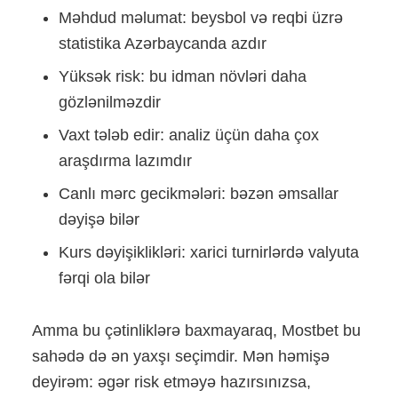
Məhdud məlumat: beysbol və reqbi üzrə
statistika Azərbaycanda azdır
Yüksək risk: bu idman növləri daha
gözlənilməzdir
Vaxt tələb edir: analiz üçün daha çox
araşdırma lazımdır
Canlı mərc gecikmələri: bəzən əmsallar
dəyişə bilər
Kurs dəyişiklikləri: xarici turnirlərdə valyuta
fərqi ola bilər
Amma bu çətinliklərə baxmayaraq, Mostbet bu
sahədə də ən yaxşı seçimdir. Mən həmişə
deyirəm: əgər risk etməyə hazırsınızsa,