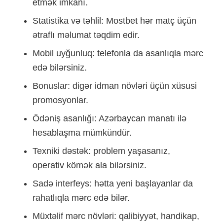
etmək imkanı.
Statistika və təhlil: Mostbet hər matç üçün
ətraflı məlumat təqdim edir.
Mobil uyğunluq: telefonla da asanlıqla mərc
edə bilərsiniz.
Bonuslar: digər idman növləri üçün xüsusi
promosyonlar.
Ödəniş asanlığı: Azərbaycan manatı ilə
hesablaşma mümkündür.
Texniki dəstək: problem yaşasanız,
operativ kömək ala bilərsiniz.
Sadə interfeys: hətta yeni başlayanlar da
rahatlıqla mərc edə bilər.
Müxtəlif mərc növləri: qalibiyyət, handikap,