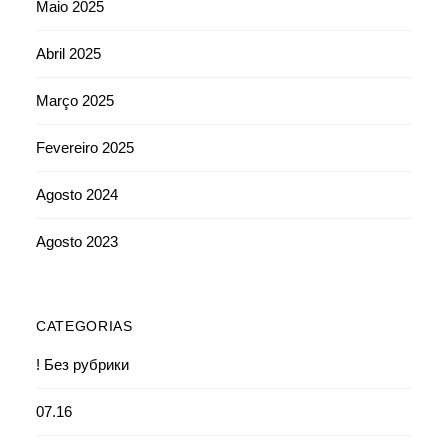
Maio 2025
Abril 2025
Março 2025
Fevereiro 2025
Agosto 2024
Agosto 2023
CATEGORIAS
! Без рубрики
07.16