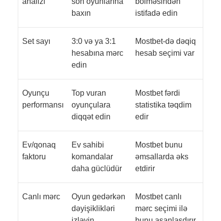
analizi
son oyunlarına
bölməsindən
baxın
istifadə edin
Set sayı
3:0 və ya 3:1
Mostbet-də dəqiq
hesabına mərc
hesab seçimi var
edin
Oyunçu
Top vuran
Mostbet fərdi
performansı
oyunçulara
statistika təqdim
diqqət edin
edir
Ev/qonaq
Ev sahibi
Mostbet bunu
faktoru
komandalar
əmsallarda əks
daha güclüdür
etdirir
Canlı mərc
Oyun gedərkən
Mostbet canlı
dəyişiklikləri
mərc seçimi ilə
izləyin
bunu asanlaşdırır