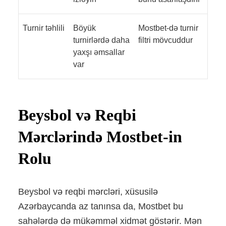
Turnir təhlili
Böyük
Mostbet-də turnir
turnirlərdə daha
filtri mövcuddur
yaxşı əmsallar
var
Beysbol və Reqbi
Mərclərində Mostbet-in
Rolu
Beysbol və reqbi mərcləri, xüsusilə
Azərbaycanda az tanınsa da, Mostbet bu
sahələrdə də mükəmməl xidmət göstərir. Mən