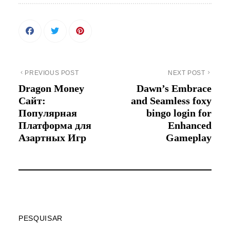
PREVIOUS POST
NEXT POST
Dragon Money
Dawn’s Embrace
Сайт:
and Seamless foxy
Популярная
bingo login for
Платформа для
Enhanced
Азартных Игр
Gameplay
PESQUISAR