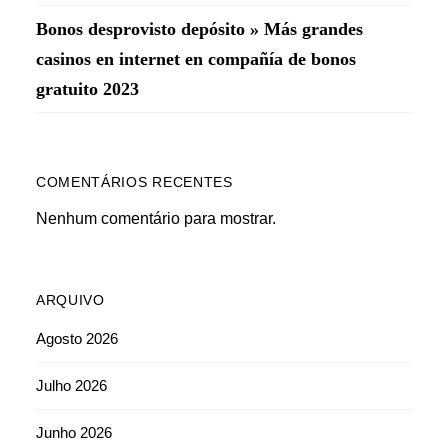
Bonos desprovisto depósito » Más grandes
casinos en internet en compañía de bonos
gratuito 2023
COMENTÁRIOS RECENTES
Nenhum comentário para mostrar.
ARQUIVO
Agosto 2026
Julho 2026
Junho 2026