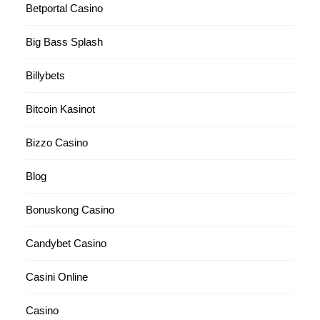
Betportal Casino
Big Bass Splash
Billybets
Bitcoin Kasinot
Bizzo Casino
Blog
Bonuskong Casino
Candybet Casino
Casini Online
Casino