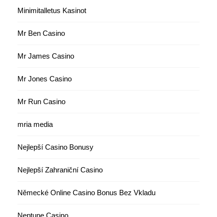
Minimitalletus Kasinot
Mr Ben Casino
Mr James Casino
Mr Jones Casino
Mr Run Casino
mria media
Nejlepší Casino Bonusy
Nejlepší Zahraniční Casino
Německé Online Casino Bonus Bez Vkladu
Neptune Casino