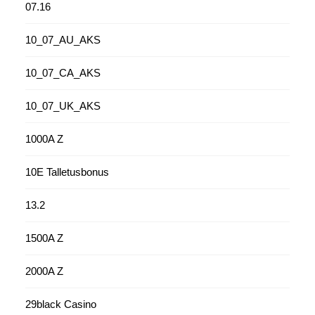
07.16
10_07_AU_AKS
10_07_CA_AKS
10_07_UK_AKS
1000A Z
10E Talletusbonus
13.2
1500A Z
2000A Z
29black Casino