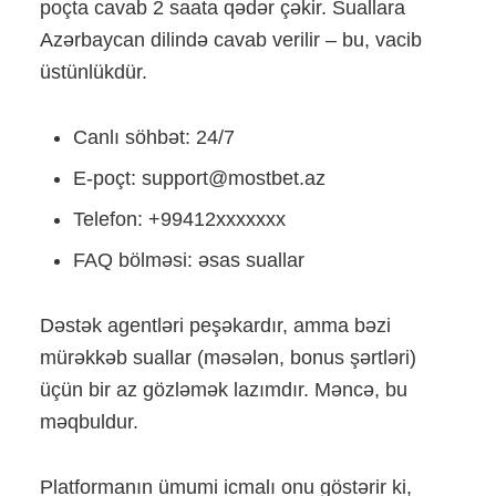
poçta cavab 2 saata qədər çəkir. Suallara
Azərbaycan dilində cavab verilir – bu, vacib
üstünlükdür.
Canlı söhbət: 24/7
E-poçt: support@mostbet.az
Telefon: +99412xxxxxxx
FAQ bölməsi: əsas suallar
Dəstək agentləri peşəkardır, amma bəzi
mürəkkəb suallar (məsələn, bonus şərtləri)
üçün bir az gözləmək lazımdır. Məncə, bu
məqbuldur.
Platformanın ümumi icmalı onu göstərir ki,