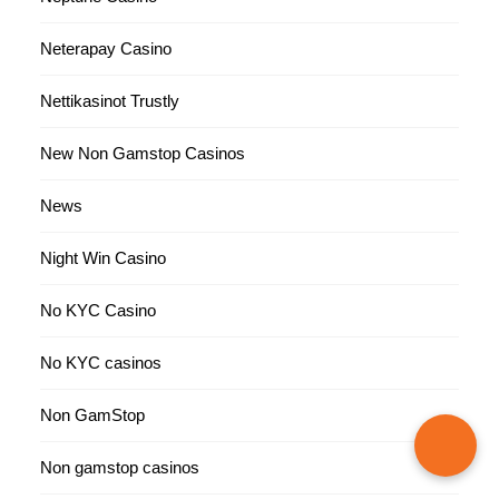
Neterapay Casino
Nettikasinot Trustly
New Non Gamstop Casinos
News
Night Win Casino
No KYC Casino
No KYC casinos
Non GamStop
Non gamstop casinos