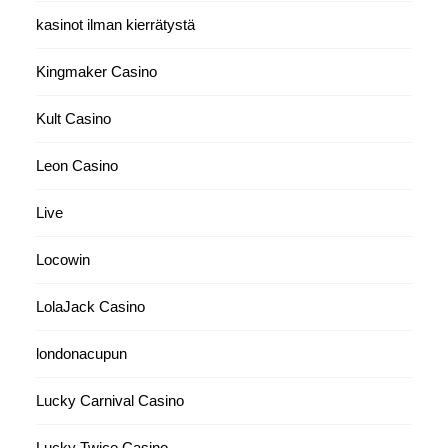
kasinot ilman kierrätystä
Kingmaker Casino
Kult Casino
Leon Casino
Live
Locowin
LolaJack Casino
londonacupun
Lucky Carnival Casino
Lucky Twice Casino