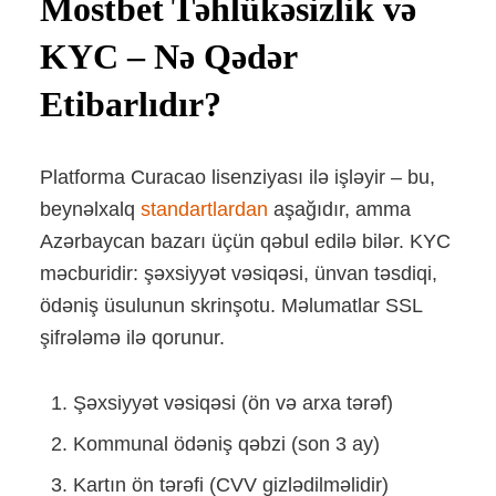
Mostbet Təhlükəsizlik və
KYC – Nə Qədər
Etibarlıdır?
Platforma Curacao lisenziyası ilə işləyir – bu,
beynəlxalq
standartlardan
aşağıdır, amma
Azərbaycan bazarı üçün qəbul edilə bilər. KYC
məcburidir: şəxsiyyət vəsiqəsi, ünvan təsdiqi,
ödəniş üsulunun skrinşotu. Məlumatlar SSL
şifrələmə ilə qorunur.
Şəxsiyyət vəsiqəsi (ön və arxa tərəf)
Kommunal ödəniş qəbzi (son 3 ay)
Kartın ön tərəfi (CVV gizlədilməlidir)