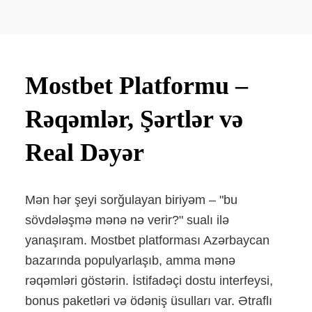
Mostbet Platformu –
Rəqəmlər, Şərtlər və
Real Dəyər
Mən hər şeyi sorğulayan biriyəm – "bu
sövdələşmə mənə nə verir?" sualı ilə
yanaşıram. Mostbet platforması Azərbaycan
bazarında populyarlaşıb, amma mənə
rəqəmləri göstərin. İstifadəçi dostu interfeysi,
bonus paketləri və ödəniş üsulları var. Ətraflı