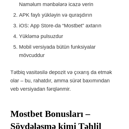
Naməlum mənbələrə icazə verin
APK faylı yükləyin və quraşdırın
iOS: App Store-da “Mostbet” axtarın
Yükləmə pulsuzdur
Mobil versiyada bütün funksiyalar
mövcuddur
Tətbiq vasitəsilə depozit və çıxarış da etmək
olar – bu, rahatdır, amma sürət baxımından
veb versiyadan fərqlənmir.
Mostbet Bonusları –
Sövdələşmə kimi Təhlil