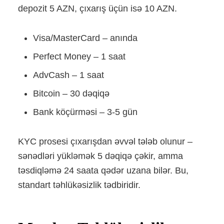
depozit 5 AZN, çıxarış üçün isə 10 AZN.
Visa/MasterCard – anında
Perfect Money – 1 saat
AdvCash – 1 saat
Bitcoin – 30 dəqiqə
Bank köçürməsi – 3-5 gün
KYC prosesi çıxarışdan əvvəl tələb olunur –
sənədləri yükləmək 5 dəqiqə çəkir, amma
təsdiqləmə 24 saata qədər uzana bilər. Bu,
standart təhlükəsizlik tədbiridir.