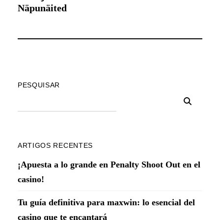
Näpunäited
PESQUISAR
ARTIGOS RECENTES
¡Apuesta a lo grande en Penalty Shoot Out en el
casino!
Tu guía definitiva para maxwin: lo esencial del
casino que te encantará