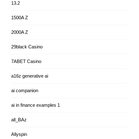
13.2
1500A Z
2000A Z
29black Casino
7ABET Casino
a16z generative ai
ai companion
ai in finance examples 1
all_BAz
Allyspin