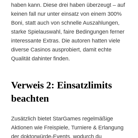
haben kann. Diese drei haben überzeugt – auf
keinen fall nur unter einsatz von einem 300%
Boni, statt auch von schnelle Auszahlungen,
starke Spielauswahl, faire Bedingungen ferner
interessante Extras. Die autoren hatten viele
diverse Casinos ausprobiert, damit echte
Qualität dahinter finden.
Verweis 2: Einsatzlimits
beachten
Zusätzlich bietet StarGames regelmäßige
Aktionen wie Freispiele, Turniere & Erlangung
der doktorwürde-Events, wodurch du