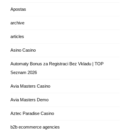
Apostas
archive
articles
Asino Casino
Automaty Bonus za Registraci Bez Vkladu | TOP
Seznam 2026
Avia Masters Casino
Avia Masters Demo
Aztec Paradise Casino
b2b ecommerce agencies