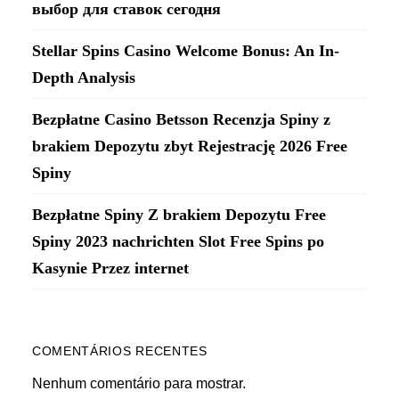
выбор для ставок сегодня
Stellar Spins Casino Welcome Bonus: An In-
Depth Analysis
Bezpłatne Casino Betsson Recenzja Spiny z
brakiem Depozytu zbyt Rejestrację 2026 Free
Spiny
Bezpłatne Spiny Z brakiem Depozytu Free
Spiny 2023 nachrichten Slot Free Spins po
Kasynie Przez internet
COMENTÁRIOS RECENTES
Nenhum comentário para mostrar.