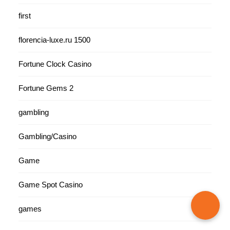
first
florencia-luxe.ru 1500
Fortune Clock Casino
Fortune Gems 2
gambling
Gambling/Casino
Game
Game Spot Casino
games