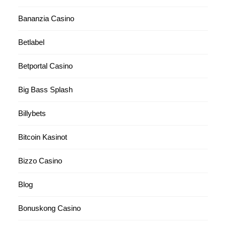
Bananzia Casino
Betlabel
Betportal Casino
Big Bass Splash
Billybets
Bitcoin Kasinot
Bizzo Casino
Blog
Bonuskong Casino