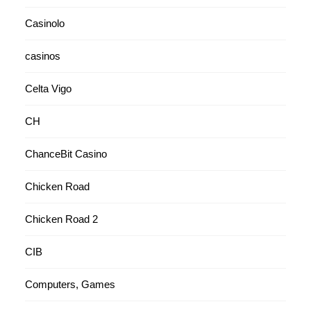
Casinolo
casinos
Celta Vigo
CH
ChanceBit Casino
Chicken Road
Chicken Road 2
CIB
Computers, Games