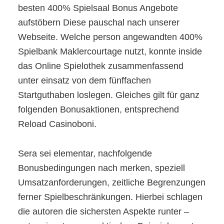
besten 400% Spielsaal Bonus Angebote
aufstöbern Diese pauschal nach unserer
Webseite. Welche person angewandten 400%
Spielbank Maklercourtage nutzt, konnte inside
das Online Spielothek zusammenfassend
unter einsatz von dem fünffachen
Startguthaben loslegen. Gleiches gilt für ganz
folgenden Bonusaktionen, entsprechend
Reload Casinoboni.
Sera sei elementar, nachfolgende
Bonusbedingungen nach merken, speziell
Umsatzanforderungen, zeitliche Begrenzungen
ferner Spielbeschränkungen. Hierbei schlagen
die autoren die sichersten Aspekte runter –