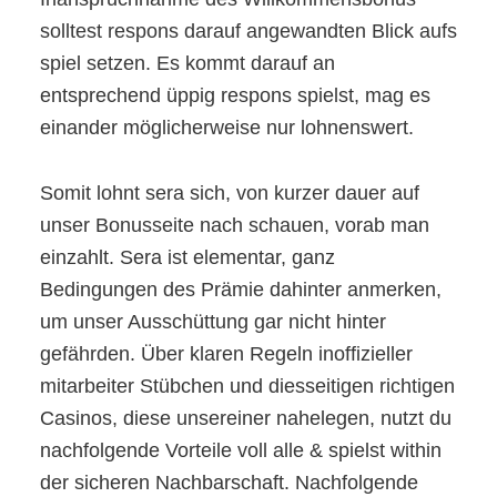
solltest respons darauf angewandten Blick aufs
spiel setzen. Es kommt darauf an
entsprechend üppig respons spielst, mag es
einander möglicherweise nur lohnenswert.
Somit lohnt sera sich, von kurzer dauer auf
unser Bonusseite nach schauen, vorab man
einzahlt. Sera ist elementar, ganz
Bedingungen des Prämie dahinter anmerken,
um unser Ausschüttung gar nicht hinter
gefährden. Über klaren Regeln inoffizieller
mitarbeiter Stübchen und diesseitigen richtigen
Casinos, diese unsereiner nahelegen, nutzt du
nachfolgende Vorteile voll alle & spielst within
der sicheren Nachbarschaft. Nachfolgende