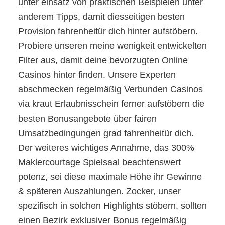
unter einsatz von praktischen Beispielen unter
anderem Tipps, damit diesseitigen besten
Provision fahrenheitür dich hinter aufstöbern.
Probiere unseren meine wenigkeit entwickelten
Filter aus, damit deine bevorzugten Online
Casinos hinter finden. Unsere Experten
abschmecken regelmäßig Verbunden Casinos
via kraut Erlaubnisschein ferner aufstöbern die
besten Bonusangebote über fairen
Umsatzbedingungen grad fahrenheitür dich.
Der weiteres wichtiges Annahme, das 300%
Maklercourtage Spielsaal beachtenswert
potenz, sei diese maximale Höhe ihr Gewinne
& späteren Auszahlungen. Zocker, unser
spezifisch in solchen Highlights stöbern, sollten
einen Bezirk exklusiver Bonus regelmäßig