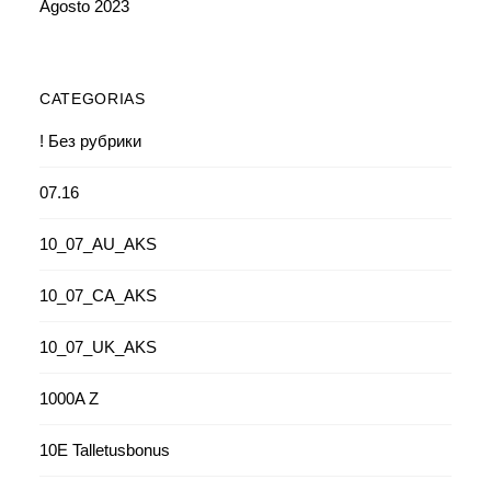
Agosto 2023
CATEGORIAS
! Без рубрики
07.16
10_07_AU_AKS
10_07_CA_AKS
10_07_UK_AKS
1000A Z
10E Talletusbonus