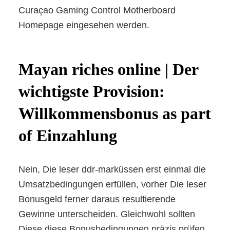
Curaçao Gaming Control Motherboard
Homepage eingesehen werden.
Mayan riches online | Der
wichtigste Provision:
Willkommensbonus as part
of Einzahlung
Nein, Die leser ddr-marküssen erst einmal die
Umsatzbedingungen erfüllen, vorher Die leser
Bonusgeld ferner daraus resultierende
Gewinne unterscheiden. Gleichwohl sollten
Diese diese Bonusbedingungen präzis prüfen,