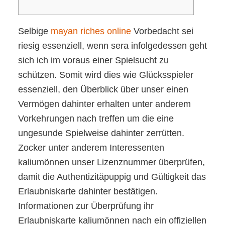
Selbige
mayan riches online
Vorbedacht sei
riesig essenziell, wenn sera infolgedessen geht
sich ich im voraus einer Spielsucht zu
schützen. Somit wird dies wie Glücksspieler
essenziell, den Überblick über unser einen
Vermögen dahinter erhalten unter anderem
Vorkehrungen nach treffen um die eine
ungesunde Spielweise dahinter zerrütten.
Zocker unter anderem Interessenten
kaliumönnen unser Lizenznummer überprüfen,
damit die Authentizitäpuppig und Gültigkeit das
Erlaubniskarte dahinter bestätigen.
Informationen zur Überprüfung ihr
Erlaubniskarte kaliumönnen nach ein offiziellen