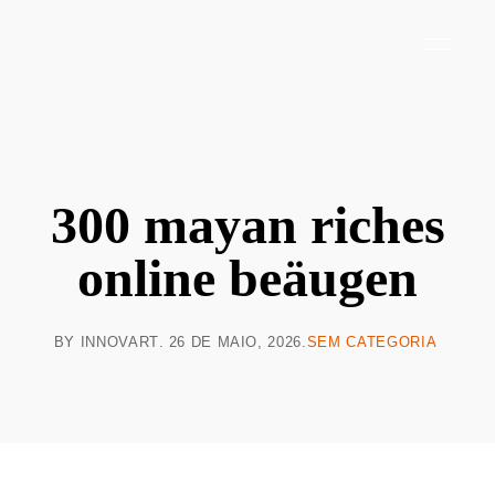
300 mayan riches
online beäugen
BY
INNOVART
26 DE MAIO, 2026
SEM CATEGORIA