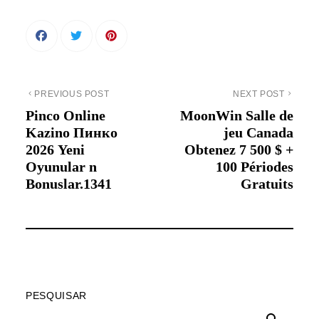
PREVIOUS POST
NEXT POST
Pinco Online
MoonWin Salle de
Kazino Пинко
jeu Canada
2026 Yeni
Obtenez 7 500 $ +
Oyunular n
100 Périodes
Bonuslar.1341
Gratuits
PESQUISAR