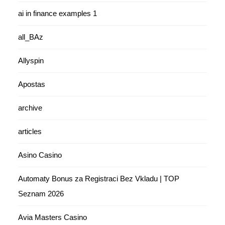
ai in finance examples 1
all_BAz
Allyspin
Apostas
archive
articles
Asino Casino
Automaty Bonus za Registraci Bez Vkladu | TOP
Seznam 2026
Avia Masters Casino