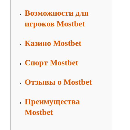
Возможности для
игроков Mostbet
Казино Mostbet
Спорт Mostbet
Отзывы о Mostbet
Преимущества
Mostbet