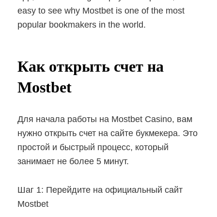
easy to see why Mostbet is one of the most
popular bookmakers in the world.
Как открыть счет на
Mostbet
Для начала работы на Mostbet Casino, вам
нужно открыть счет на сайте букмекера. Это
простой и быстрый процесс, который
занимает не более 5 минут.
Шаг 1: Перейдите на официальный сайт
Mostbet