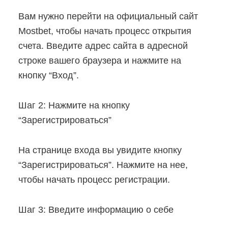
Вам нужно перейти на официальный сайт
Mostbet, чтобы начать процесс открытия
счета. Введите адрес сайта в адресной
строке вашего браузера и нажмите на
кнопку “Вход”.
Шаг 2: Нажмите на кнопку
“Зарегистрироваться”
На странице входа вы увидите кнопку
“Зарегистрироваться”. Нажмите на нее,
чтобы начать процесс регистрации.
Шаг 3: Введите информацию о себе