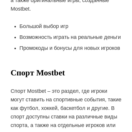
а также оригинальные игры, созданные
Mostbet.
Большой выбор игр
Возможность играть на реальные деньги
Промокоды и бонусы для новых игроков
Спорт Mostbet
Спорт Mostbet – это раздел, где игроки
могут ставить на спортивные события, такие
как футбол, хоккей, баскетбол и другие. В
спорт доступны ставки на различные виды
спорта, а также на отдельные игроков или