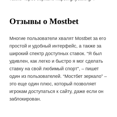
Отзывы о Mostbet
Многие пользователи хвалят Mostbet за его
простой и удобный интерфейс, а также за
широкий спектр доступных ставок. “Я был
удивлен, как легко и быстро я мог сделать
ставку на свой любимый спорт”, – пишет
один из пользователей. “Мостбет зеркало” –
это еще один плюс, который позволяет
игрокам доступаться к сайту, даже если он
заблокирован.