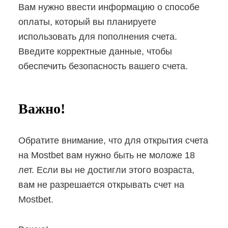
Вам нужно ввести информацию о способе
оплаты, который вы планируете
использовать для пополнения счета.
Введите корректные данные, чтобы
обеспечить безопасность вашего счета.
Важно!
Обратите внимание, что для открытия счета
на Mostbet вам нужно быть не моложе 18
лет. Если вы не достигли этого возраста,
вам не разрешается открывать счет на
Mostbet.