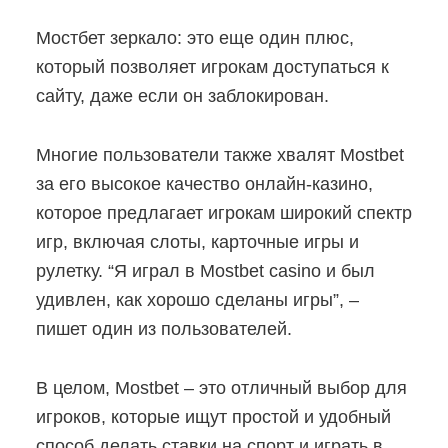
Мостбет зеркало: это еще один плюс,
который позволяет игрокам доступаться к
сайту, даже если он заблокирован.
Многие пользователи также хвалят Mostbet
за его высокое качество онлайн-казино,
которое предлагает игрокам широкий спектр
игр, включая слоты, карточные игры и
рулетку. “Я играл в Mostbet casino и был
удивлен, как хорошо сделаны игры”, –
пишет один из пользователей.
В целом, Mostbet – это отличный выбор для
игроков, которые ищут простой и удобный
способ делать ставки на спорт и играть в