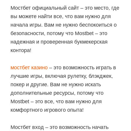
Мостбет официальный сайт – это место, где
вы можете найти все, что вам нужно для
начала игры. Вам не нужно беспокоиться о
безопасности, потому что Mostbet – это
надежная и проверенная букмекерская
контора!
мостбет казино
– это возможность играть в
лучшие игры, включая рулетку, блэкджек,
покер и другие. Вам не нужно искать
дополнительные ресурсы, потому что
Mostbet – это все, что вам нужно для
комфортного игрового опыта!
Мостбет вход – это возможность начать