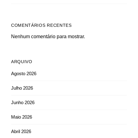
COMENTÁRIOS RECENTES
Nenhum comentário para mostrar.
ARQUIVO
Agosto 2026
Julho 2026
Junho 2026
Maio 2026
Abril 2026