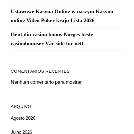
Ustawowe Kasyna Online w naszym Kasyno
online Video Poker kraju Lista 2026
Hent din casino bonus Norges beste
casinobonuser Vår side for nett
COMENTÁRIOS RECENTES
Nenhum comentário para mostrar.
ARQUIVO
Agosto 2026
Julho 2026