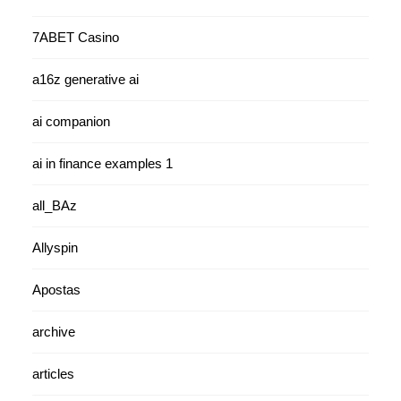
7ABET Casino
a16z generative ai
ai companion
ai in finance examples 1
all_BAz
Allyspin
Apostas
archive
articles