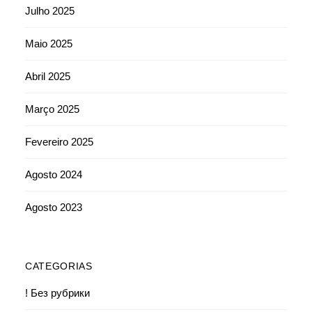
Julho 2025
Maio 2025
Abril 2025
Março 2025
Fevereiro 2025
Agosto 2024
Agosto 2023
CATEGORIAS
! Без рубрики