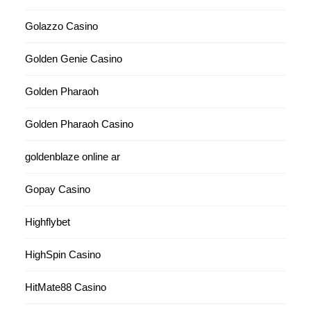
Golazzo Casino
Golden Genie Casino
Golden Pharaoh
Golden Pharaoh Casino
goldenblaze online ar
Gopay Casino
Highflybet
HighSpin Casino
HitMate88 Casino