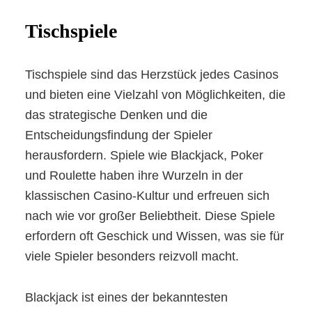
Tischspiele
Tischspiele sind das Herzstück jedes Casinos
und bieten eine Vielzahl von Möglichkeiten, die
das strategische Denken und die
Entscheidungsfindung der Spieler
herausfordern. Spiele wie Blackjack, Poker
und Roulette haben ihre Wurzeln in der
klassischen Casino-Kultur und erfreuen sich
nach wie vor großer Beliebtheit. Diese Spiele
erfordern oft Geschick und Wissen, was sie für
viele Spieler besonders reizvoll macht.
Blackjack ist eines der bekanntesten