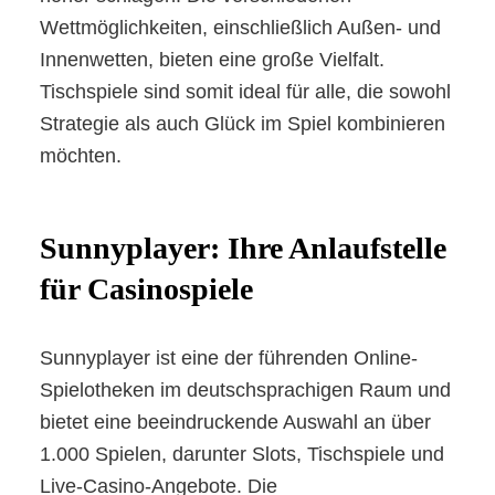
Wettmöglichkeiten, einschließlich Außen- und
Innenwetten, bieten eine große Vielfalt.
Tischspiele sind somit ideal für alle, die sowohl
Strategie als auch Glück im Spiel kombinieren
möchten.
Sunnyplayer: Ihre Anlaufstelle
für Casinospiele
Sunnyplayer ist eine der führenden Online-
Spielotheken im deutschsprachigen Raum und
bietet eine beeindruckende Auswahl an über
1.000 Spielen, darunter Slots, Tischspiele und
Live-Casino-Angebote. Die