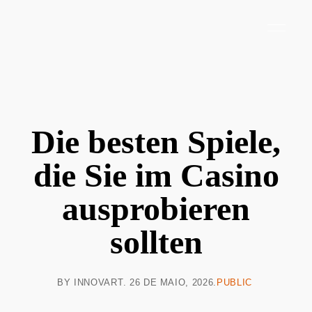
Die besten Spiele,
die Sie im Casino
ausprobieren
sollten
BY
INNOVART
26 DE MAIO, 2026
PUBLIC