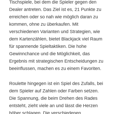
Tischspiele, bei dem die Spieler gegen den
Dealer antreten. Das Ziel ist es, 21 Punkte zu
erreichen oder so nah wie möglich daran zu
kommen, ohne zu überkaufen. Mit
verschiedenen Varianten und Strategien, wie
dem Kartenzählen, bietet Blackjack viel Raum
für spannende Spieltaktiken. Die hohe
Gewinnchance und die Möglichkeit, das
Ergebnis mit strategischen Entscheidungen zu
beeinflussen, machen es zu einem Favoriten.
Roulette hingegen ist ein Spiel des Zufalls, bei
dem Spieler auf Zahlen oder Farben setzen.
Die Spannung, die beim Drehen des Rades
entsteht, zieht viele an und lässt die Herzen
höher schlagen. Die verschiedenen