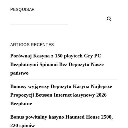
PESQUISAR
ARTIGOS RECENTES
Porównaj Kasyna z 150 playtech Gry PC
Bezpłatnymi Spinami Bez Depozytu Nasze
państwo
Bonusy wyjąwszy Depozytu Kasyna Najlepsze
Propozycji Betsson Internet kasynowy 2026
Bezpłatne
Bonus powitalny kasyno Haunted House 2500,
220 spinów