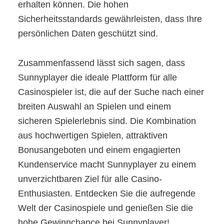
erhalten können. Die hohen
Sicherheitsstandards gewährleisten, dass Ihre
persönlichen Daten geschützt sind.
Zusammenfassend lässt sich sagen, dass
Sunnyplayer die ideale Plattform für alle
Casinospieler ist, die auf der Suche nach einer
breiten Auswahl an Spielen und einem
sicheren Spielerlebnis sind. Die Kombination
aus hochwertigen Spielen, attraktiven
Bonusangeboten und einem engagierten
Kundenservice macht Sunnyplayer zu einem
unverzichtbaren Ziel für alle Casino-
Enthusiasten. Entdecken Sie die aufregende
Welt der Casinospiele und genießen Sie die
hohe Gewinnchance bei Sunnyplayer!