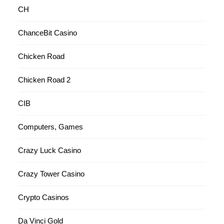
CH
ChanceBit Casino
Chicken Road
Chicken Road 2
CIB
Computers, Games
Crazy Luck Casino
Crazy Tower Сasino
Crypto Casinos
Da Vinci Gold