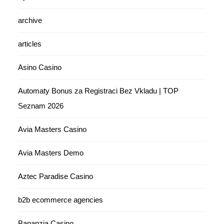
archive
articles
Asino Casino
Automaty Bonus za Registraci Bez Vkladu | TOP
Seznam 2026
Avia Masters Casino
Avia Masters Demo
Aztec Paradise Casino
b2b ecommerce agencies
Bananzia Casino