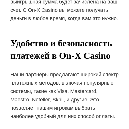
выигрышная сумма будет зачислена на ваш
счет. С On-X Casino вы можете получать
деньги в любое время, когда вам это нужно.
Удобство и безопасность
платежей в On-X Casino
Наши партнёры предлагают широкий спектр
платежных методов, включая популярные
системы, такие как Visa, Mastercard,
Maestro, Neteller, Skrill, и другие. Это
позволяет нашим игрокам выбрать
наиболее удобный для них способ оплаты.