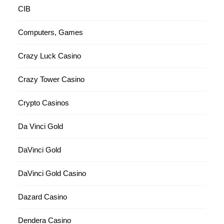
CIB
Computers, Games
Crazy Luck Casino
Crazy Tower Сasino
Crypto Casinos
Da Vinci Gold
DaVinci Gold
DaVinci Gold Casino
Dazard Casino
Dendera Casino