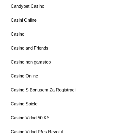
Candybet Casino
Casini Online
Casino
Casino and Friends
Casino non gamstop
Casino Online
Casino S Bonusem Za Registraci
Casino Spiele
Casino Vklad 50 Kč
Casino Vklad Přes Revolut