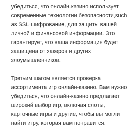
убедиться, что онлайн-казино использует
современные технологии безопасности,such
as SSL-шифрование, для защиты вашей
личной и финансовой информации. Это
гарантирует, что ваша информация будет
защищена от хакеров и других
злоумышленников.
Третьим шагом является проверка
ассортимента игр онлайн-казино. Вам нужно
убедиться, что онлайн-казино предлагает
широкий выбор игр, включая слоты,
карточные игры и другие, чтобы вы могли
найти игру, которая вам понравится.