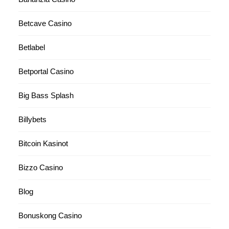
Betcave Casino
Betlabel
Betportal Casino
Big Bass Splash
Billybets
Bitcoin Kasinot
Bizzo Casino
Blog
Bonuskong Casino