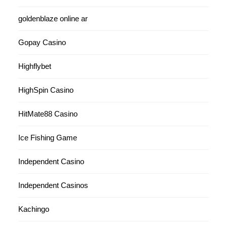
goldenblaze online ar
Gopay Casino
Highflybet
HighSpin Casino
HitMate88 Casino
Ice Fishing Game
Independent Casino
Independent Casinos
Kachingo