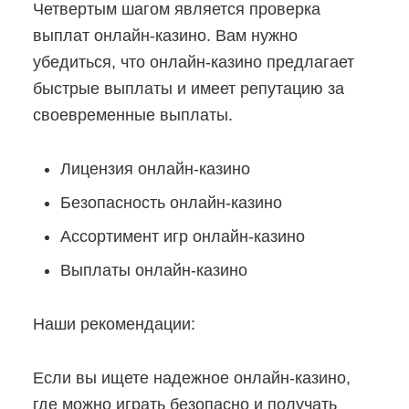
Четвертым шагом является проверка
выплат онлайн-казино. Вам нужно
убедиться, что онлайн-казино предлагает
быстрые выплаты и имеет репутацию за
своевременные выплаты.
Лицензия онлайн-казино
Безопасность онлайн-казино
Ассортимент игр онлайн-казино
Выплаты онлайн-казино
Наши рекомендации:
Если вы ищете надежное онлайн-казино,
где можно играть безопасно и получать