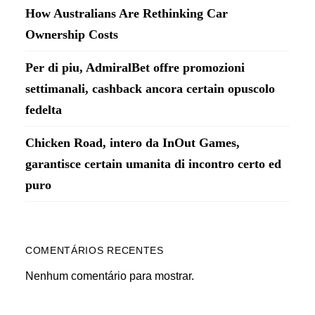
How Australians Are Rethinking Car
Ownership Costs
Per di piu, AdmiralBet offre promozioni
settimanali, cashback ancora certain opuscolo
fedelta
Chicken Road, intero da InOut Games,
garantisce certain umanita di incontro certo ed
puro
COMENTÁRIOS RECENTES
Nenhum comentário para mostrar.