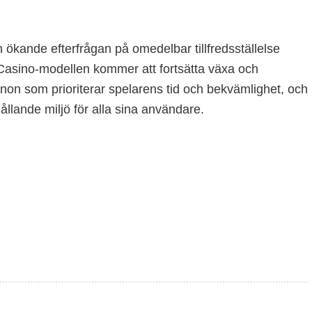
ökande efterfrågan på omedelbar tillfredsställelse
ant Casino-modellen kommer att fortsätta växa och
inon som prioriterar spelarens tid och bekvämlighet, och
ållande miljö för alla sina användare.