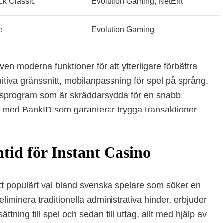
ck Classic
Evolution Gaming, NetEnt
e
Evolution Gaming
en moderna funktioner för att ytterligare förbättra
itiva gränssnitt, mobilanpassning för spel på språng,
tetsprogram som är skräddarsydda för en snabb
et, med BankID som garanterar trygga transaktioner.
id för Instant Casino
tt populärt val bland svenska spelare som söker en
liminera traditionella administrativa hinder, erbjuder
tning till spel och sedan till uttag, allt med hjälp av