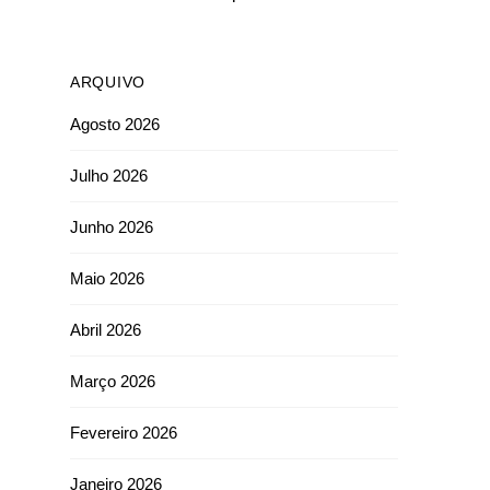
ARQUIVO
Agosto 2026
Julho 2026
Junho 2026
Maio 2026
Abril 2026
Março 2026
Fevereiro 2026
Janeiro 2026