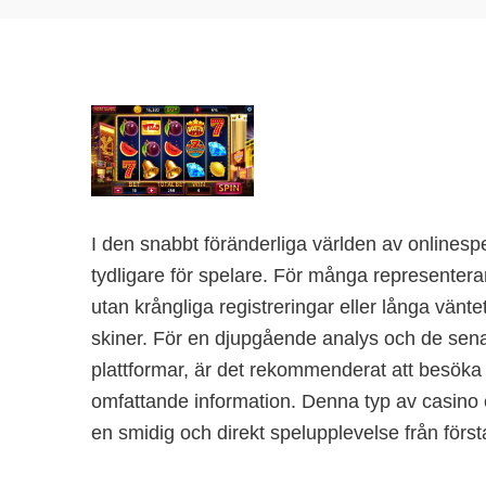
I den snabbt föränderliga världen av onlinespel
tydligare för spelare. För många representera
utan krångliga registreringar eller långa vänte
skiner. För en djupgående analys och de sen
plattformar, är det rekommenderat att besök
omfattande information. Denna typ av casino el
en smidig och direkt spelupplevelse från först