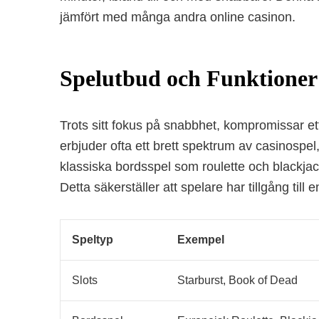
jämfört med många andra online casinon.
Spelutbud och Funktioner
Trots sitt fokus på snabbhet, kompromissar et
erbjuder ofta ett brett spektrum av casinospel
klassiska bordsspel som roulette och blackjac
Detta säkerställer att spelare har tillgång till
Speltyp
Exempel
Slots
Starburst, Book of Dead