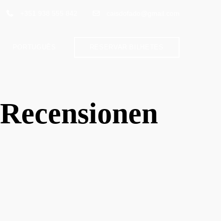
+351 938 555 842
caisdofado@gmail.com
PORTUGUÊS
RESERVAR BILHETES
 Recensionen