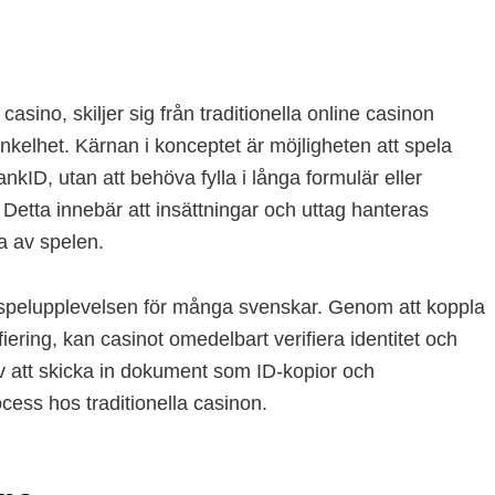
sino, skiljer sig från traditionella online casinon
kelhet. Kärnan i konceptet är möjligheten att spela
ankID, utan att behöva fylla i långa formulär eller
etta innebär att insättningar och uttag hanteras
ta av spelen.
 spelupplevelsen för många svenskar. Genom att koppla
fiering, kan casinot omedelbart verifiera identitet och
av att skicka in dokument som ID-kopior och
ocess hos traditionella casinon.