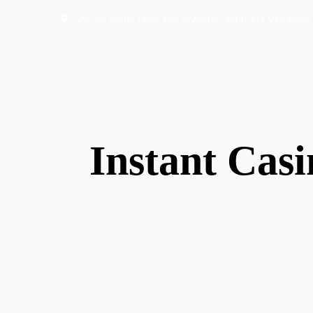
Av. de Diogo Leite 108 1º Andar, 4400-111 Vila Nova 
Instant Cas