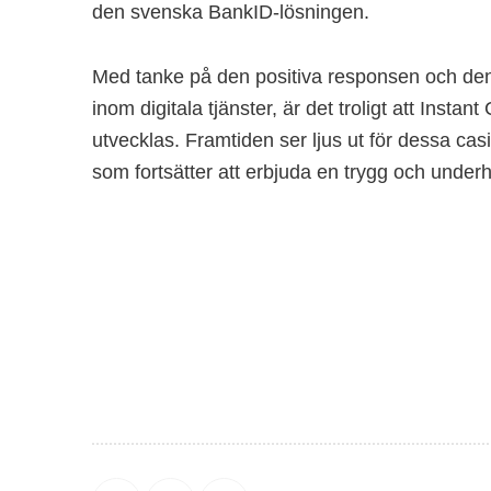
den svenska BankID-lösningen.
Med tanke på den positiva responsen och den 
inom digitala tjänster, är det troligt att Inst
utvecklas. Framtiden ser ljus ut för dessa cas
som fortsätter att erbjuda en trygg och underh