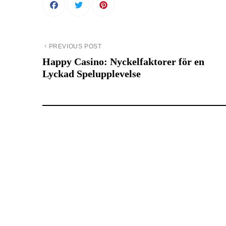
PREVIOUS POST
Happy Casino: Nyckelfaktorer för en
Lyckad Spelupplevelse