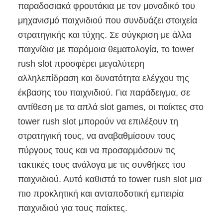
παραδοσιακά φρουτάκια με τον μοναδικό του
μηχανισμό παιχνιδιού που συνδυάζει στοιχεία
στρατηγικής και τύχης. Σε σύγκριση με άλλα
παιχνίδια με παρόμοια θεματολογία, το tower
rush slot προσφέρει μεγαλύτερη
αλληλεπίδραση και δυνατότητα ελέγχου της
έκβασης του παιχνιδιού. Για παράδειγμα, σε
αντίθεση με τα απλά slot games, οι παίκτες στο
tower rush slot μπορούν να επιλέξουν τη
στρατηγική τους, να αναβαθμίσουν τους
πύργους τους και να προσαρμόσουν τις
τακτικές τους ανάλογα με τις συνθήκες του
παιχνιδιού. Αυτό καθιστά το tower rush slot μια
πιο προκλητική και ανταποδοτική εμπειρία
παιχνιδιού για τους παίκτες.