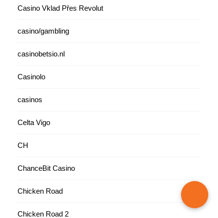
Casino Vklad Přes Revolut
casino/gambling
casinobetsio.nl
Casinolo
casinos
Celta Vigo
CH
ChanceBit Casino
Chicken Road
Chicken Road 2