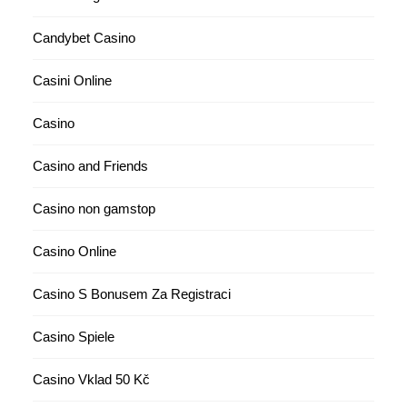
Candybet Casino
Casini Online
Casino
Casino and Friends
Casino non gamstop
Casino Online
Casino S Bonusem Za Registraci
Casino Spiele
Casino Vklad 50 Kč