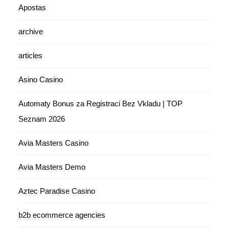
Apostas
archive
articles
Asino Casino
Automaty Bonus za Registraci Bez Vkladu | TOP
Seznam 2026
Avia Masters Casino
Avia Masters Demo
Aztec Paradise Casino
b2b ecommerce agencies