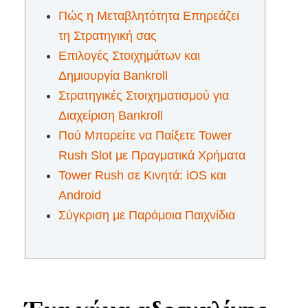
Πώς η Μεταβλητότητα Επηρεάζει
τη Στρατηγική σας
Επιλογές Στοιχημάτων και
Δημιουργία Bankroll
Στρατηγικές Στοιχηματισμού για
Διαχείριση Bankroll
Πού Μπορείτε να Παίξετε Tower
Rush Slot με Πραγματικά Χρήματα
Tower Rush σε Κινητά: iOS και
Android
Σύγκριση με Παρόμοια Παιχνίδια