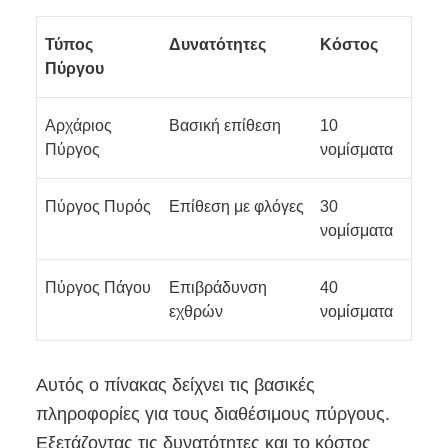
Τύπος
Δυνατότητες
Κόστος
Πύργου
Αρχάριος
Βασική επίθεση
10
Πύργος
νομίσματα
Πύργος Πυρός
Επίθεση με φλόγες
30
νομίσματα
Πύργος Πάγου
Επιβράδυνση
40
εχθρών
νομίσματα
Αυτός ο πίνακας δείχνει τις βασικές
πληροφορίες για τους διαθέσιμους πύργους.
Εξετάζοντας τις δυνατότητες και το κόστος