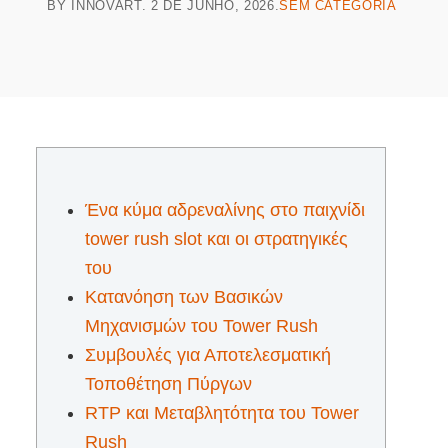
BY
INNOVART
2 DE JUNHO, 2026
SEM CATEGORIA
Ένα κύμα αδρεναλίνης στο παιχνίδι
tower rush slot και οι στρατηγικές
του
Κατανόηση των Βασικών
Μηχανισμών του Tower Rush
Συμβουλές για Αποτελεσματική
Τοποθέτηση Πύργων
RTP και Μεταβλητότητα του Tower
Rush