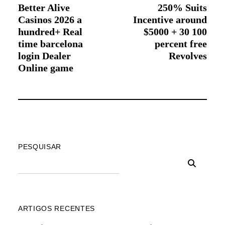
Better Alive
250% Suits
Casinos 2026 a
Incentive around
hundred+ Real
$5000 + 30 100
time barcelona
percent free
login Dealer
Revolves
Online game
PESQUISAR
ARTIGOS RECENTES