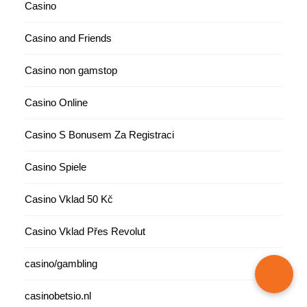
Casino
Casino and Friends
Casino non gamstop
Casino Online
Casino S Bonusem Za Registraci
Casino Spiele
Casino Vklad 50 Kč
Casino Vklad Přes Revolut
casino/gambling
casinobetsio.nl