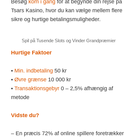
Besøg
kom i gang
for at begynde din rejse på
Tsars Kasino, hvor du kan vælge mellem flere
sikre og hurtige betalingsmuligheder.
Spil på Tusende Slots og Vinder Grandpræmier
Hurtige Faktoer
•
Min. indbetaling
50 kr
•
Øvre grænse
10 000 kr
•
Transaktionsgebyr
0 – 2,5% afhængig af
metode
Vidste du?
– En præcis 72% af online spillere foretrækker