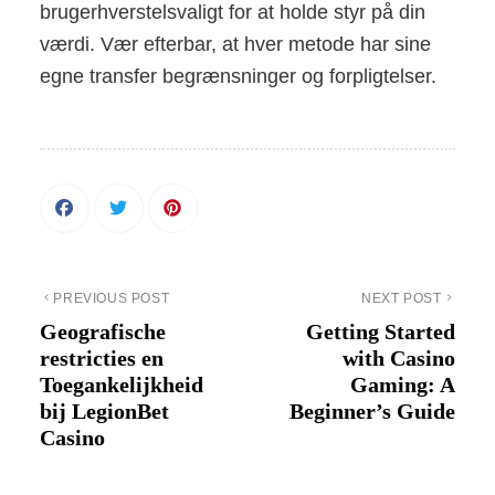
brugerhverstelsvaligt for at holde styr på din
værdi. Vær efterbar, at hver metode har sine
egne transfer begrænsninger og forpligtelser.
PREVIOUS POST
NEXT POST
Geografische
Getting Started
restricties en
with Casino
Toegankelijkheid
Gaming: A
bij LegionBet
Beginner’s Guide
Casino