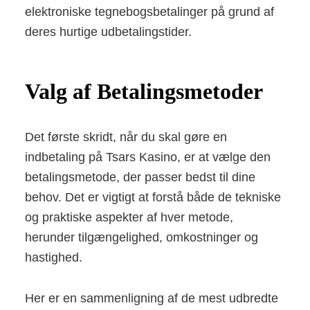
elektroniske tegnebogsbetalinger på grund af
deres hurtige udbetalingstider.
Valg af Betalingsmetoder
Det første skridt, når du skal gøre en
indbetaling på Tsars Kasino, er at vælge den
betalingsmetode, der passer bedst til dine
behov. Det er vigtigt at forstå både de tekniske
og praktiske aspekter af hver metode,
herunder tilgængelighed, omkostninger og
hastighed.
Her er en sammenligning af de mest udbredte