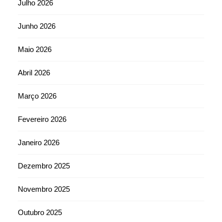
Julho 2026
Junho 2026
Maio 2026
Abril 2026
Março 2026
Fevereiro 2026
Janeiro 2026
Dezembro 2025
Novembro 2025
Outubro 2025