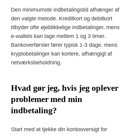
Den minimumste indbetalingstid afhænger af
den valgte metode. Kreditkort og debitkort
tilbyder ofte øjeblikkelige indbetalinger, mens
e-wallets kan tage mellem 1 og 3 timer.
Bankoverførsler fører typisk 1-3 dage, mens
kryptobetalinger kan kortere, afhængigt af
netværksbeholdning.
Hvad gør jeg, hvis jeg oplever
problemer med min
indbetaling?
Start med at tjekke din kontooversigt for