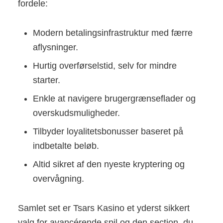
fordele:
Modern betalingsinfrastruktur med færre
aflysninger.
Hurtig overførselstid, selv for mindre
starter.
Enkle at navigere brugergrænseflader og
overskudsmuligheder.
Tilbyder loyalitetsbonusser baseret på
indbetalte beløb.
Altid sikret af den nyeste kryptering og
overvågning.
Samlet set er Tsars Kasino et yderst sikkert
valg for avancérende spil og den section, du