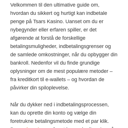
Velkommen til den ultimative guide om,
hvordan du sikkert og hurtigt kan indbetale
penge på Tsars Kasino. Uanset om du er
nybegynder eller erfaren spiller, er det
afgørende at forstå de forskellige
betalingsmuligheder, indbetalingsgrenser og
de samlede omkostninger, når du opbygger din
bankroll. Nedenfor vil du finde grundige
oplysninger om de mest populære metoder –
fra kreditkort til e-wallets – og hvordan de
påvirker din spiloplevelse.
Når du dykker ned i indbetalingsprocessen,
kan du oprette din konto og vælge din
foretrukne betalingsmetode med et par klik.