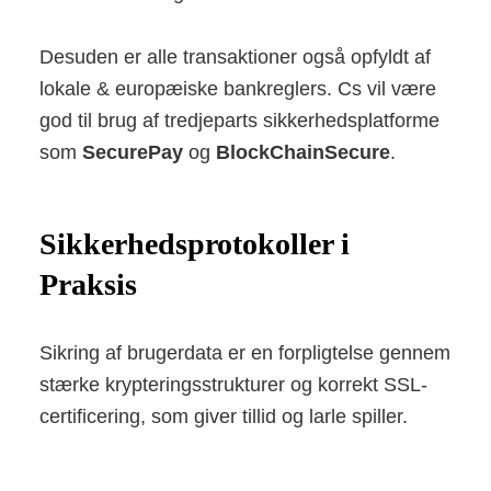
Desuden er alle transaktioner også opfyldt af
lokale & europæiske bankreglers. Cs vil være
god til brug af tredjeparts sikkerhedsplatforme
som
SecurePay
og
BlockChainSecure
.
Sikkerhedsprotokoller i
Praksis
Sikring af brugerdata er en forpligtelse gennem
stærke krypteringsstrukturer og korrekt SSL-
certificering, som giver tillid og larle spiller.