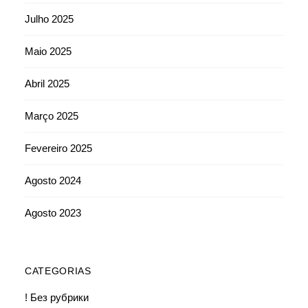
Julho 2025
Maio 2025
Abril 2025
Março 2025
Fevereiro 2025
Agosto 2024
Agosto 2023
CATEGORIAS
! Без рубрики