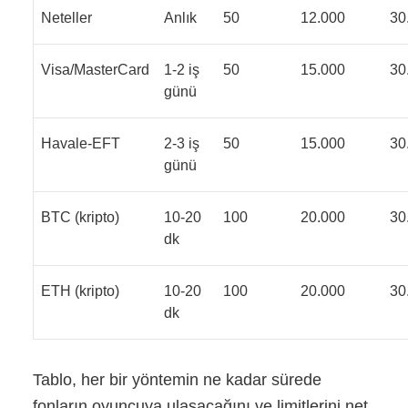
Neteller
Anlık
50
12.000
30
Visa/MasterCard
1‑2 iş
50
15.000
30
günü
Havale‑EFT
2‑3 iş
50
15.000
30
günü
BTC (kripto)
10‑20
100
20.000
30
dk
ETH (kripto)
10‑20
100
20.000
30
dk
Tablo, her bir yöntemin ne kadar sürede
fonların oyuncuya ulaşacağını ve limitlerini net