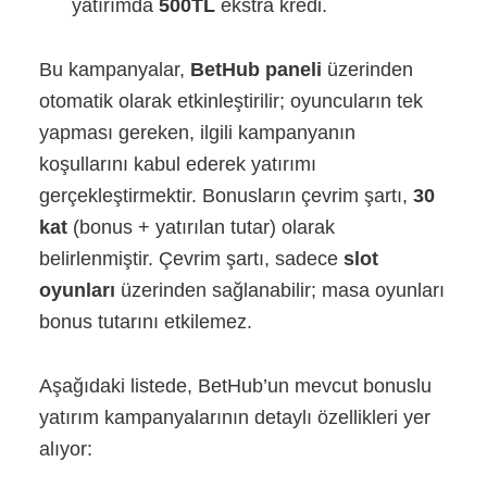
yatırımda
500TL
ekstra kredi.
Bu kampanyalar,
BetHub paneli
üzerinden
otomatik olarak etkinleştirilir; oyuncuların tek
yapması gereken, ilgili kampanyanın
koşullarını kabul ederek yatırımı
gerçekleştirmektir. Bonusların çevrim şartı,
30
kat
(bonus + yatırılan tutar) olarak
belirlenmiştir. Çevrim şartı, sadece
slot
oyunları
üzerinden sağlanabilir; masa oyunları
bonus tutarını etkilemez.
Aşağıdaki listede, BetHub’un mevcut bonuslu
yatırım kampanyalarının detaylı özellikleri yer
alıyor: