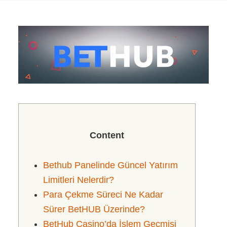
Content
Bethub Panelinde Güncel Yatırım
Limitleri Nelerdir?
Para Çekme Süreci Ne Kadar
Sürer BetHUB Üzerinde?
BetHub Casino’da İşlem Geçmişi