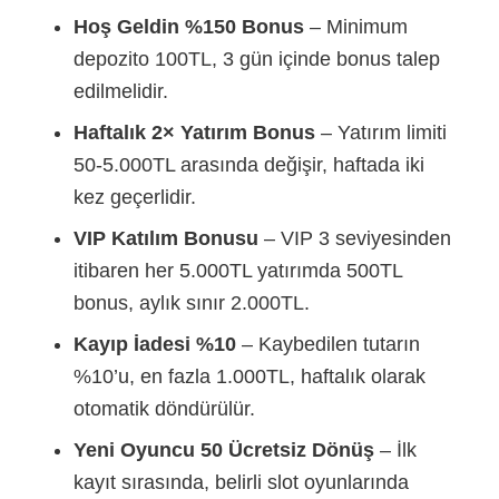
Hoş Geldin %150 Bonus
– Minimum
depozito 100TL, 3 gün içinde bonus talep
edilmelidir.
Haftalık 2× Yatırım Bonus
– Yatırım limiti
50‑5.000TL arasında değişir, haftada iki
kez geçerlidir.
VIP Katılım Bonusu
– VIP 3 seviyesinden
itibaren her 5.000TL yatırımda 500TL
bonus, aylık sınır 2.000TL.
Kayıp İadesi %10
– Kaybedilen tutarın
%10’u, en fazla 1.000TL, haftalık olarak
otomatik döndürülür.
Yeni Oyuncu 50 Ücretsiz Dönüş
– İlk
kayıt sırasında, belirli slot oyunlarında