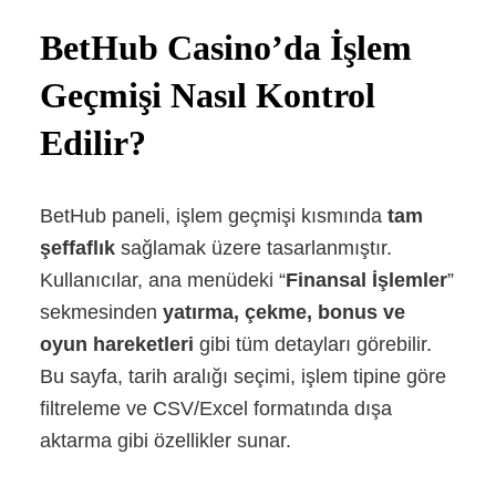
BetHub Casino’da İşlem
Geçmişi Nasıl Kontrol
Edilir?
BetHub paneli, işlem geçmişi kısmında
tam
şeffaflık
sağlamak üzere tasarlanmıştır.
Kullanıcılar, ana menüdeki “
Finansal İşlemler
”
sekmesinden
yatırma, çekme, bonus ve
oyun hareketleri
gibi tüm detayları görebilir.
Bu sayfa, tarih aralığı seçimi, işlem tipine göre
filtreleme ve CSV/Excel formatında dışa
aktarma gibi özellikler sunar.