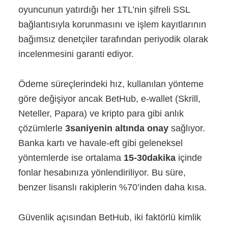
oyuncunun yatırdığı her 1TL’nin şifreli SSL
bağlantısıyla korunmasını ve işlem kayıtlarının
bağımsız denetçiler tarafından periyodik olarak
incelenmesini garanti ediyor.
Ödeme süreçlerindeki hız, kullanılan yönteme
göre değişiyor ancak BetHub, e‑wallet (Skrill,
Neteller, Papara) ve kripto para gibi anlık
çözümlerle
3saniyenin altında onay
sağlıyor.
Banka kartı ve havale‑eft gibi geleneksel
yöntemlerde ise ortalama
15‑30dakika
içinde
fonlar hesabınıza yönlendiriliyor. Bu süre,
benzer lisanslı rakiplerin %70’inden daha kısa.
Güvenlik açısından BetHub, iki faktörlü kimlik