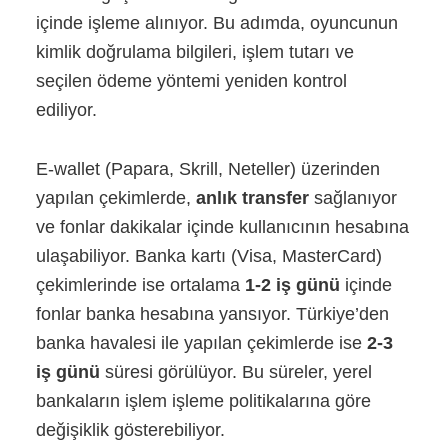
içinde işleme alınıyor. Bu adımda, oyuncunun
kimlik doğrulama bilgileri, işlem tutarı ve
seçilen ödeme yöntemi yeniden kontrol
ediliyor.
E‑wallet (Papara, Skrill, Neteller) üzerinden
yapılan çekimlerde,
anlık transfer
sağlanıyor
ve fonlar dakikalar içinde kullanıcının hesabına
ulaşabiliyor. Banka kartı (Visa, MasterCard)
çekimlerinde ise ortalama
1‑2 iş günü
içinde
fonlar banka hesabına yansıyor. Türkiye’den
banka havalesi ile yapılan çekimlerde ise
2‑3
iş günü
süresi görülüyor. Bu süreler, yerel
bankaların işlem işleme politikalarına göre
değişiklik gösterebiliyor.