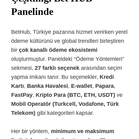
Panelinde
BetHub, Türkiye pazarına hizmet verirken yerel
ödeme kültürünü ve global trendleri birleştiren
bir
çok kanallı ödeme ekosistemi
oluşturmuştur. Paneldeki “Ödeme Yöntemleri”
sekmesi,
27 farklı seçenek
arasından seçim
yapma imkanı tanır. Bu seçenekler,
Kredi
Kartı
,
Banka Havalesi
,
E‑wallet
,
Papara
,
FastPay
,
Kripto Para (BTC, ETH, USDT)
ve
Mobil Operatör (Turkcell, Vodafone, Türk
Telekom)
gibi kategorileri kapsar.
Her bir yöntem,
minimum ve maksimum