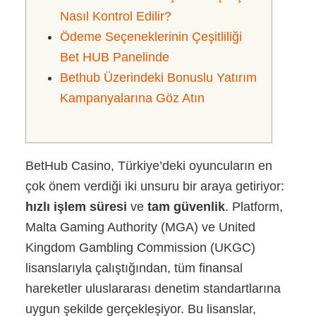
Nasıl Kontrol Edilir?
Ödeme Seçeneklerinin Çeşitliliği
Bet HUB Panelinde
Bethub Üzerindeki Bonuslu Yatırım
Kampanyalarına Göz Atın
BetHub Casino, Türkiye’deki oyuncuların en
çok önem verdiği iki unsuru bir araya getiriyor:
hızlı işlem süresi
ve
tam güvenlik
. Platform,
Malta Gaming Authority (MGA) ve United
Kingdom Gambling Commission (UKGC)
lisanslarıyla çalıştığından, tüm finansal
hareketler uluslararası denetim standartlarına
uygun şekilde gerçekleşiyor. Bu lisanslar,