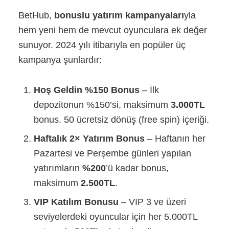
BetHub,
bonuslu yatırım kampanyaları
yla
hem yeni hem de mevcut oyunculara ek değer
sunuyor. 2024 yılı itibarıyla en popüler üç
kampanya şunlardır:
Hoş Geldin %150 Bonus
– İlk
depozitonun %150’si, maksimum
3.000TL
bonus. 50 ücretsiz dönüş (free spin) içeriği.
Haftalık 2× Yatırım Bonus
– Haftanın her
Pazartesi ve Perşembe günleri yapılan
yatırımların
%200
’ü kadar bonus,
maksimum
2.500TL
.
VIP Katılım Bonusu
– VIP 3 ve üzeri
seviyelerdeki oyuncular için her 5.000TL