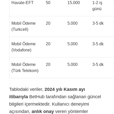
Havale‑EFT
50
15.000
1‑2 iş
günü
Mobil Ödeme
20
5.000
3‑5 dk
(Turkcell)
Mobil Ödeme
20
5.000
3‑5 dk
(Vodafone)
Mobil Ödeme
20
5.000
3‑5 dk
(Türk Telekom)
Tablodaki veriler,
2024 yılı Kasım ayı
itibarıyla
BetHub tarafından sağlanan güncel
bilgileri içermektedir. Kullanıcı deneyimi
açısından,
anlık onay
veren yöntemler