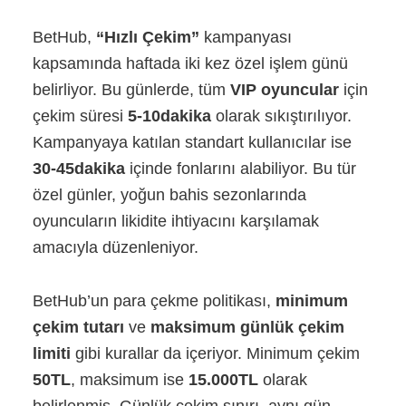
BetHub,
“Hızlı Çekim”
kampanyası
kapsamında haftada iki kez özel işlem günü
belirliyor. Bu günlerde, tüm
VIP oyuncular
için
çekim süresi
5‑10dakika
olarak sıkıştırılıyor.
Kampanyaya katılan standart kullanıcılar ise
30‑45dakika
içinde fonlarını alabiliyor. Bu tür
özel günler, yoğun bahis sezonlarında
oyuncuların likidite ihtiyacını karşılamak
amacıyla düzenleniyor.
BetHub’un para çekme politikası,
minimum
çekim tutarı
ve
maksimum günlük çekim
limiti
gibi kurallar da içeriyor. Minimum çekim
50TL
, maksimum ise
15.000TL
olarak
belirlenmiş. Günlük çekim sınırı, aynı gün