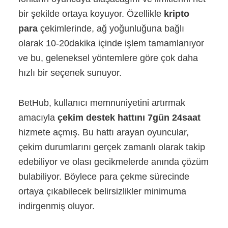
bir şekilde ortaya koyuyor. Özellikle
kripto
para
çekimlerinde, ağ yoğunluğuna bağlı
olarak 10‑20dakika içinde işlem tamamlanıyor
ve bu, geleneksel yöntemlere göre çok daha
hızlı bir seçenek sunuyor.
BetHub, kullanıcı memnuniyetini artırmak
amacıyla
çekim destek hattını 7gün 24saat
hizmete açmış. Bu hattı arayan oyuncular,
çekim durumlarını gerçek zamanlı olarak takip
edebiliyor ve olası gecikmelerde anında çözüm
bulabiliyor. Böylece para çekme sürecinde
ortaya çıkabilecek belirsizlikler minimuma
indirgenmiş oluyor.