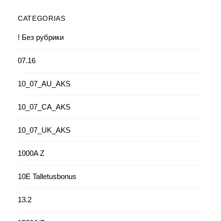
CATEGORIAS
! Без рубрики
07.16
10_07_AU_AKS
10_07_CA_AKS
10_07_UK_AKS
1000A Z
10E Talletusbonus
13.2