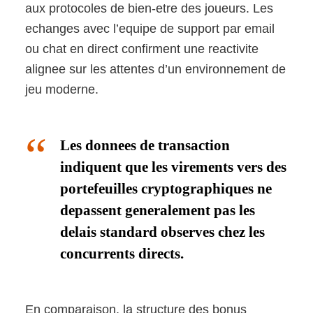
aux protocoles de bien-etre des joueurs. Les
echanges avec l’equipe de support par email
ou chat en direct confirment une reactivite
alignee sur les attentes d’un environnement de
jeu moderne.
Les donnees de transaction
indiquent que les virements vers des
portefeuilles cryptographiques ne
depassent generalement pas les
delais standard observes chez les
concurrents directs.
En comparaison, la structure des bonus