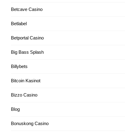
Betcave Casino
Betlabel
Betportal Casino
Big Bass Splash
Billybets
Bitcoin Kasinot
Bizzo Casino
Blog
Bonuskong Casino