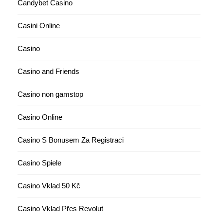
Candybet Casino
Casini Online
Casino
Casino and Friends
Casino non gamstop
Casino Online
Casino S Bonusem Za Registraci
Casino Spiele
Casino Vklad 50 Kč
Casino Vklad Přes Revolut