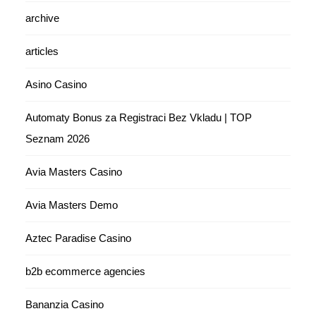
archive
articles
Asino Casino
Automaty Bonus za Registraci Bez Vkladu | TOP
Seznam 2026
Avia Masters Casino
Avia Masters Demo
Aztec Paradise Casino
b2b ecommerce agencies
Bananzia Casino