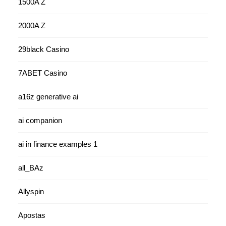
1500A Z
2000A Z
29black Casino
7ABET Casino
a16z generative ai
ai companion
ai in finance examples 1
all_BAz
Allyspin
Apostas