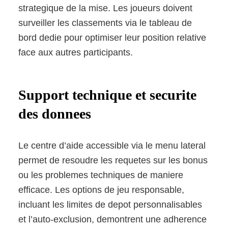
strategique de la mise. Les joueurs doivent
surveiller les classements via le tableau de
bord dedie pour optimiser leur position relative
face aux autres participants.
Support technique et securite
des donnees
Le centre d’aide accessible via le menu lateral
permet de resoudre les requetes sur les bonus
ou les problemes techniques de maniere
efficace. Les options de jeu responsable,
incluant les limites de depot personnalisables
et l’auto-exclusion, demontrent une adherence