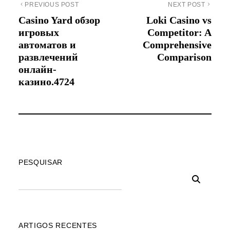
PREVIOUS POST
NEXT POST
Casino Yard обзор
Loki Casino vs
игровых
Competitor: A
автоматов и
Comprehensive
развлечений
Comparison
онлайн-
казино.4724
PESQUISAR
ARTIGOS RECENTES