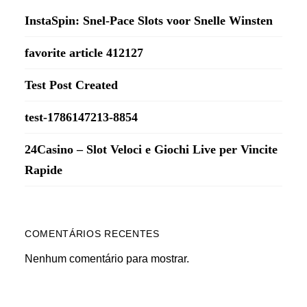
InstaSpin: Snel‑Pace Slots voor Snelle Winsten
favorite article 412127
Test Post Created
test-1786147213-8854
24Casino – Slot Veloci e Giochi Live per Vincite
Rapide
COMENTÁRIOS RECENTES
Nenhum comentário para mostrar.