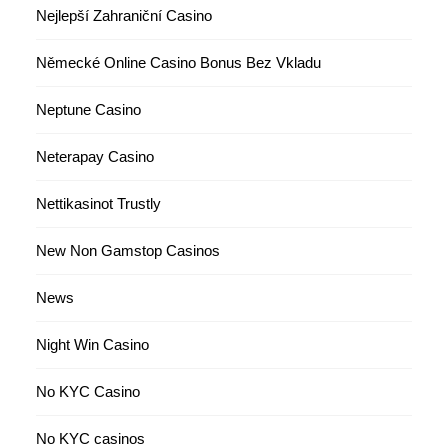
Nejlepší Zahraniční Casino
Německé Online Casino Bonus Bez Vkladu
Neptune Casino
Neterapay Casino
Nettikasinot Trustly
New Non Gamstop Casinos
News
Night Win Casino
No KYC Casino
No KYC casinos