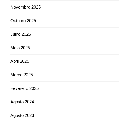
Novembro 2025
Outubro 2025
Julho 2025
Maio 2025
Abril 2025
Março 2025
Fevereiro 2025
Agosto 2024
Agosto 2023