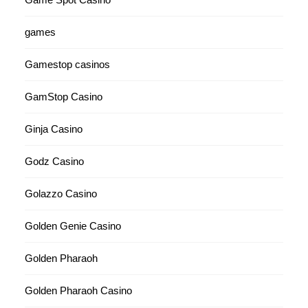
games
Gamestop casinos
GamStop Casino
Ginja Casino
Godz Casino
Golazzo Casino
Golden Genie Casino
Golden Pharaoh
Golden Pharaoh Casino